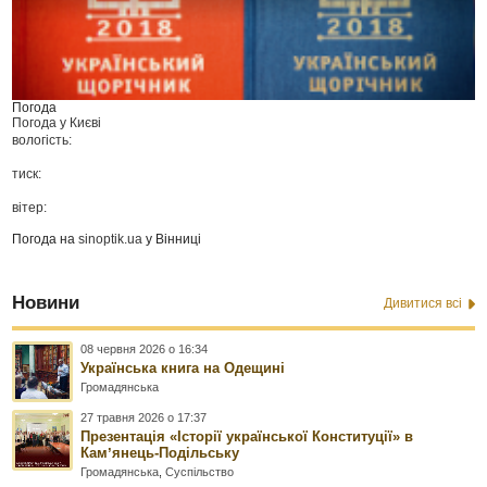
Погода
Погода у
Києві
вологість:
тиск:
вітер:
Погода на
sinoptik.ua
у Вінниці
Новини
Дивитися всі
08 червня 2026 о 16:34
Українська книга на Одещині
Громадянська
27 травня 2026 о 17:37
Презентація «Історії української Конституції» в
Камʼянець-Подільську
Громадянська
,
Суспільство