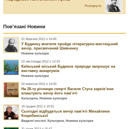
Розгорнути
Пов’язані Новини
01 березня 2012 о 14:40
У Будинку вчителя пройде літературно-мистецький
вечір, присвячений Шевченку
Новини культури
22 листопада 2012 о 12:24
Київський міський Будинок природи запрошує на
виставку акваріумів
Новини культури
02 вересня 2011 о 14:03
На 26-ту річницю смерті Василя Стуса харків’яни
влаштують вечір його пам’яті
Культурна
,
Новини культури
15 грудня 2011 о 10:01
Сьогодні відбудеться вечір пам'яті Михайлини
Коцюбинської
Видатні постаті
,
Культурна
,
Новини культури
31 січня 2013 о 15:47