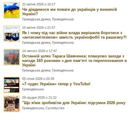
22 квітня 2026 о 16:17
Чи діждемося ми поваги до українців у воюючій
Україні?
Громадська думка
,
Громадянська
15 квітня 2026 о 21:57
Як і чому під час війни влада вирішила боротися з
«антисемітизмом» замість українофобії та рашизму?!
Громадська думка
,
Громадянська
14 лютого 2026 о 17:47
Останній шлях Тараса Шевченка: плануємо заходи з
нагоди 165 роковин з дня памʼяті та перепоховання в
Україні
Громадська думка
,
Громадянська
05 січня 2026 о 20:39
«7 чудес України» тепер у YouTube!
Громадянська
29 грудня 2025 о 21:22
"Що я/ми зробив/ли для України: підсумки 2026 року
Громадянська
,
Суспільство