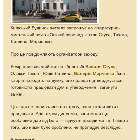
Київський Будинок вчителя запрошує на літературно-
мистецький вечір «Осінній зорепад: світло Стуса, Тихого,
Литвина, Марченка».
Про це повідомляють організатори заходу.
Вечір присвячений життю і боротьбі
Василя Стуса
,
Олекси Тихого, Юрія Литвина,
Валерія Марченка
. Їхня
історія наводить на думку, що правда підтверджується
готовністю працювати для її утвердження і загинути
за неї.
Ці люди не поривалися на страту, вони хотіли жити і
працювати. Але, окрім дипломів, вони мали ще
особливий дар від Бога — відчуття правди життя. І ніщо з
того, що ними було зроблено, не пропадає безслідно.
У програмі: