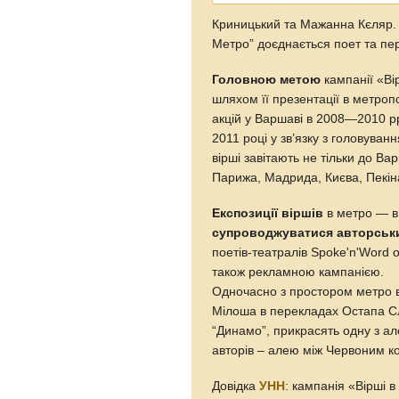
Криницький та Мажанна Кєляр. З
Метро” доєднається поет та пе
Головною метою
кампанії «Ві
шляхом її презентації в метропо
акцій у Варшаві в 2008—2010 р
2011 році у зв’язку з головуван
вірші завітають не тільки до В
Парижа, Мадрида, Києва, Пекін
Експозиції віршів
в метро — в 
супроводжуватися авторськ
поетів-театралів Spoke'n'Word o
також рекламною кампанією.
Одночасно з простором метро ві
Мілоша в перекладах Остапа Сл
“Динамо”, прикрасять одну з але
авторів – алею між Червоним к
Довідка
УНН
: кампанія «Вірші 