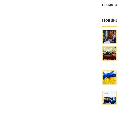
Погода н
Новин