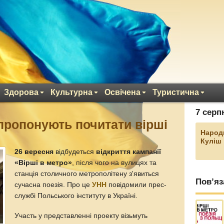
Здорова
Культурна
Освічена
Туристична
7 серп
пропонують почитати вірші
Народ
Куліш
26 вересня
відбудеться
відкриття кампанії
«Вірші в метро»
, після чого на вулицях та
станція столичного метрополітену з'явиться
Пов’яз
сучасна поезія. Про це
УНН
повідомили прес-
службі Польського інституту в Україні.
Участь у представленні проекту візьмуть