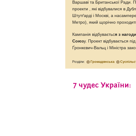
Варшаві та Британської Ради. 
проекти , які відбувалися в Дуб
Штутґарді і Москві, а насампер
Метро), який щорічно проходить
Кампанія відбуваєтьс
я з нагод
Союз
у. Проект відбувається 
Ґронкєвич-Вальц і Міністра зак
Розділи:
Громадянська
Суспільс