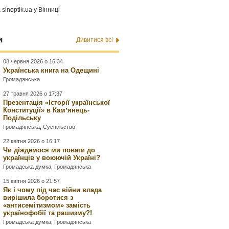
а
sinoptik.ua
у Вінниці
и
Дивитися всі
08 червня 2026 о 16:34
Українська книга на Одещині
Громадянська
27 травня 2026 о 17:37
Презентація «Історії української
Конституції» в Камʼянець-
Подільську
Громадянська
,
Суспільство
22 квітня 2026 о 16:17
Чи діждемося ми поваги до
українців у воюючій Україні?
Громадська думка
,
Громадянська
15 квітня 2026 о 21:57
Як і чому під час війни влада
вирішила боротися з
«антисемітизмом» замість
українофобії та рашизму?!
Громадська думка
,
Громадянська