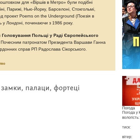
Поштовхом для «Віршів в Метро» були подібні
ліні, Парижі, Нью-Йорку, Барселоні, Стокгольмі,
ед проект Poems on the Underground (Поезія в
 у Лондоні, починаючи з 1986 року.
и Головування Польщі у Раді Європейського
під Почесним патронатом Президента Варшави Ганна
ордонних справ РП Радослава Сікорського.
тво
Погода
Погода у
вологість:
тиск:
вітер: