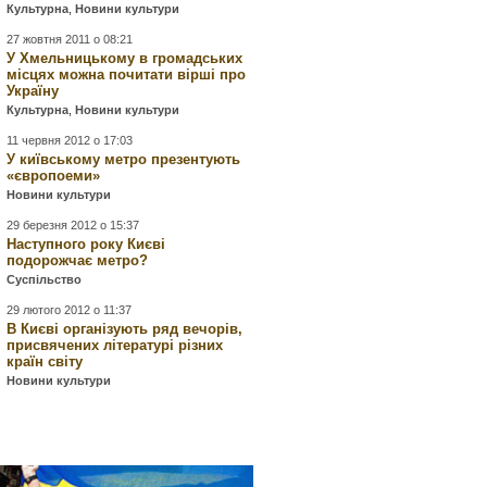
Культурна
,
Новини культури
27 жовтня 2011 о 08:21
У Хмельницькому в громадських
місцях можна почитати вірші про
Україну
Культурна
,
Новини культури
11 червня 2012 о 17:03
У київському метро презентують
«європоеми»
Новини культури
29 березня 2012 о 15:37
Наступного року Києві
подорожчає метро?
Суспільство
29 лютого 2012 о 11:37
В Києві організують ряд вечорів,
присвячених літературі різних
країн світу
Новини культури