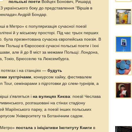
польські поети
Войцех Бонович, Ришард
 українського боку до представлення “Віршів в
рекладач Андрій Бондар.
рші в Метро» є популяризація сучасної поезії
літені й у міському просторі. Під час трьох перших
р. була презентована сучасна європейська поезія. В
ням Польщі в Євросоюзі сучасні польські поети і їхні
аршави, але й до 8 міст за межами Польщі: Лондона,
а, Токіо, Брюсселю та Люксембурга.
потягах і на станціях —
будуть
ими зустрічами
, конкурсом хайку, фестивалем
n Tour, семінарами з підготовки до слем-турнірів, а
рші з’являться і
на вулицях Києва
: поезії Чеслава
ивинського, розташовані на стінах стадіону
й Маріїнського парку, а поезії інших польських
орпусом Університету та Ботанічним садом.
в Метро»
постала з ініціативи Інституту Книги
в