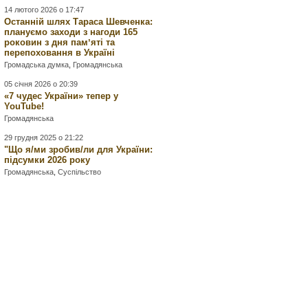
14 лютого 2026 о 17:47
Останній шлях Тараса Шевченка:
плануємо заходи з нагоди 165
роковин з дня памʼяті та
перепоховання в Україні
Громадська думка
,
Громадянська
05 січня 2026 о 20:39
«7 чудес України» тепер у
YouTube!
Громадянська
29 грудня 2025 о 21:22
"Що я/ми зробив/ли для України:
підсумки 2026 року
Громадянська
,
Суспільство