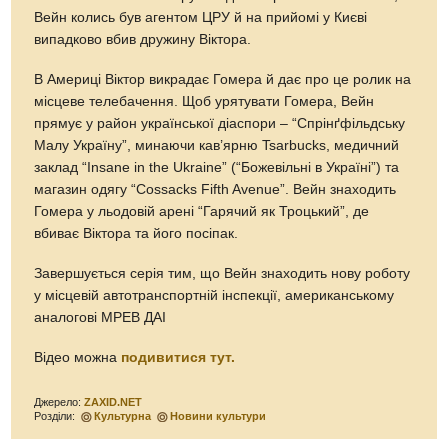
Вейн колись був агентом ЦРУ й на прийомі у Києві
випадково вбив дружину Віктора.
В Америці Віктор викрадає Гомера й дає про це ролик на
місцеве телебачення. Щоб урятувати Гомера, Вейн
прямує у район української діаспори – “Спрінґфільдську
Малу Україну”, минаючи кав’ярню Tsarbucks, медичний
заклад “Insane in the Ukraine” (“Божевільні в Україні”) та
магазин одягу “Cossacks Fifth Avenue”. Вейн знаходить
Гомера у льодовій арені “Гарячий як Троцький”, де
вбиває Віктора та його посіпак.
Завершується серія тим, що Вейн знаходить нову роботу
у місцевій автотранспортній інспекції, американському
аналогові МРЕВ ДАІ
Відео можна
подивитися тут.
Джерело:
ZAXID.NET
Розділи:
Культурна
Новини культури