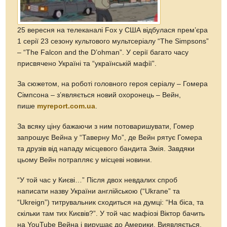
25 вересня на телеканалі Fox у США відбулася прем’єра
1 серії 23 сезону культового мультсеріалу “The Simpsons”
– “The Falcon and the D’ohman”. У серії багато часу
присвячено Україні та “українській мафії”.
За сюжетом, на роботі головного героя серіалу – Гомера
Сімпсона – з’являється новий охоронець – Вейн,
пише
myreport.com.ua
.
За всяку ціну бажаючи з ним потоваришувати, Гомер
запрошує Вейна у “Таверну Мо”, де Вейн рятує Гомера
та друзів від нападу місцевого бандита Змія. Завдяки
цьому Вейн потрапляє у місцеві новини.
“У той час у Києві…” Після двох невдалих спроб
написати назву України англійською (“Ukrane” та
“Ukreign”) титрувальник сходиться на думці: “На біса, та
скільки там тих Києвів?”. У той час мафіозі Віктор бачить
на YouTube Вейна і вирушає до Америки. Виявляється,