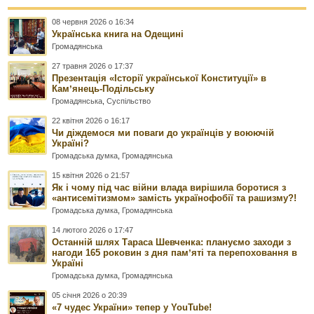
08 червня 2026 о 16:34
Українська книга на Одещині
Громадянська
27 травня 2026 о 17:37
Презентація «Історії української Конституції» в
Камʼянець-Подільську
Громадянська
,
Суспільство
22 квітня 2026 о 16:17
Чи діждемося ми поваги до українців у воюючій
Україні?
Громадська думка
,
Громадянська
15 квітня 2026 о 21:57
Як і чому під час війни влада вирішила боротися з
«антисемітизмом» замість українофобії та рашизму?!
Громадська думка
,
Громадянська
14 лютого 2026 о 17:47
Останній шлях Тараса Шевченка: плануємо заходи з
нагоди 165 роковин з дня памʼяті та перепоховання в
Україні
Громадська думка
,
Громадянська
05 січня 2026 о 20:39
«7 чудес України» тепер у YouTube!