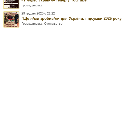
«7 чудес України» тепер у YouTube!
Громадянська
29 грудня 2025 о 21:22
"Що я/ми зробив/ли для України: підсумки 2026 року
Громадянська
,
Суспільство