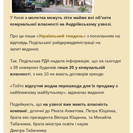
У Києві
з молотка можуть піти майже всі об’єкти
комунальної власності на Андріївському узвозі.
Про це пише «
Український тиждень
» з посиланням на
відповідь Подільської райдержадміністрації на
запит видання.
Так, Подільська РДА надала інформацію, що на сьогодні
з 38 номерних будинків л
ише 20 у комунальній
власност
і, з них 10 не мають договорів оренди.
«Тобто
відсутня жодна перешкода для їх продажу
в
найближчому майбутньому», відзначає видання.
Подейкують, що
на узвозі вже мають власність
компані
ї, дотичні до Ріната Ахметова, Петра Ющенка,
брата екс-президента Віктора Ющенка, та Михайла
Табачника, брата міністра освіти і науки
Дмитра Табачника.