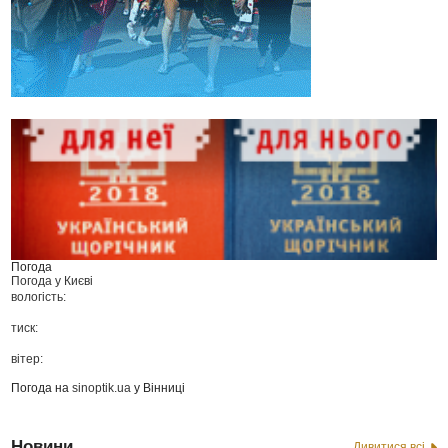
Погода
Погода у
Києві
вологість:
тиск:
вітер:
Погода на
sinoptik.ua
у Вінниці
Новини
Дивитися всі