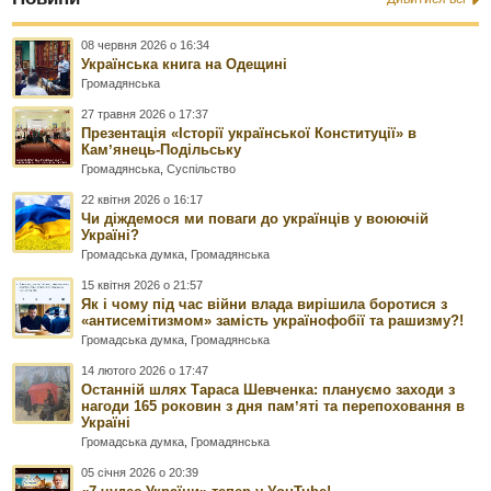
08 червня 2026 о 16:34
Українська книга на Одещині
Громадянська
27 травня 2026 о 17:37
Презентація «Історії української Конституції» в
Камʼянець-Подільську
Громадянська
,
Суспільство
22 квітня 2026 о 16:17
Чи діждемося ми поваги до українців у воюючій
Україні?
Громадська думка
,
Громадянська
15 квітня 2026 о 21:57
Як і чому під час війни влада вирішила боротися з
«антисемітизмом» замість українофобії та рашизму?!
Громадська думка
,
Громадянська
14 лютого 2026 о 17:47
Останній шлях Тараса Шевченка: плануємо заходи з
нагоди 165 роковин з дня памʼяті та перепоховання в
Україні
Громадська думка
,
Громадянська
05 січня 2026 о 20:39