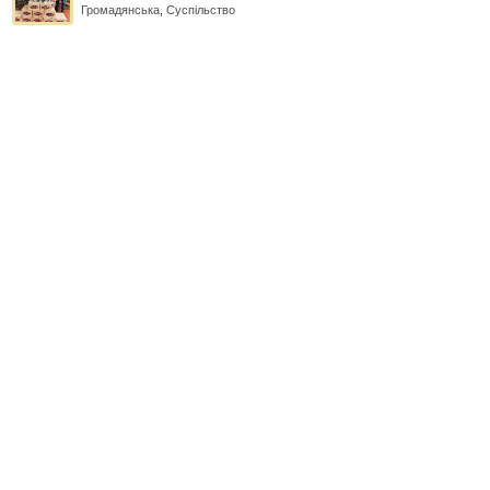
Громадянська
,
Суспільство