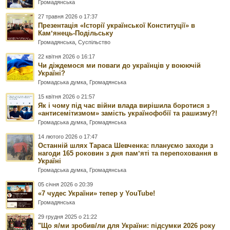
Громадянська
27 травня 2026 о 17:37
Презентація «Історії української Конституції» в
Камʼянець-Подільську
Громадянська
,
Суспільство
22 квітня 2026 о 16:17
Чи діждемося ми поваги до українців у воюючій
Україні?
Громадська думка
,
Громадянська
15 квітня 2026 о 21:57
Як і чому під час війни влада вирішила боротися з
«антисемітизмом» замість українофобії та рашизму?!
Громадська думка
,
Громадянська
14 лютого 2026 о 17:47
Останній шлях Тараса Шевченка: плануємо заходи з
нагоди 165 роковин з дня памʼяті та перепоховання в
Україні
Громадська думка
,
Громадянська
05 січня 2026 о 20:39
«7 чудес України» тепер у YouTube!
Громадянська
29 грудня 2025 о 21:22
"Що я/ми зробив/ли для України: підсумки 2026 року