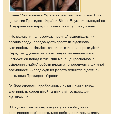
Кожен 15-й злочин в Україні скоєно неповнолітнім. Про
це заявив Президент України Віктор Янукович сьогодні на
Всеукраїнській нараді з питань захисту прав дитини.
«Незважаючи на переможні реляції відповідальних
органів влади, продовжують зростати підліткова
злочинність та кількість злочинів, вчинених проти дітей.
Серед засуджених та узятих під варту неповнолітніх
налічується понад 8 тис. Для мене це красномовне
свідчення слабкої роботи влади з попередження дитячої
злочинності. А подекуди ця робота повністю відсутня», —
наголосив Президент України.
За його словами, проблемними питаннями є також
злочинність серед дітей та діти, які постраждали
від злочинів.
В.Янукович також звернув увагу на необхідність
розширення роз’яснювальної роботи з питань захисту