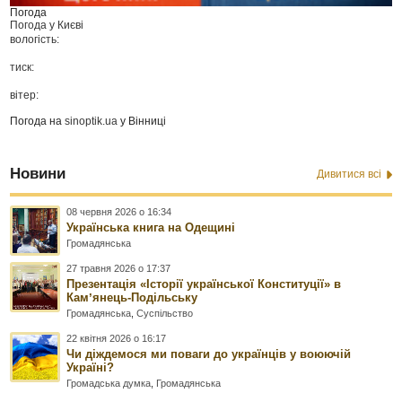
Погода
Погода у
Києві
вологість:
тиск:
вітер:
Погода на
sinoptik.ua
у Вінниці
Новини
Дивитися всі
08 червня 2026 о 16:34
Українська книга на Одещині
Громадянська
27 травня 2026 о 17:37
Презентація «Історії української Конституції» в
Камʼянець-Подільську
Громадянська
,
Суспільство
22 квітня 2026 о 16:17
Чи діждемося ми поваги до українців у воюючій
Україні?
Громадська думка
,
Громадянська