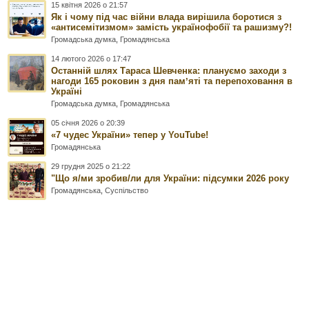
15 квітня 2026 о 21:57
Як і чому під час війни влада вирішила боротися з
«антисемітизмом» замість українофобії та рашизму?!
Громадська думка
,
Громадянська
14 лютого 2026 о 17:47
Останній шлях Тараса Шевченка: плануємо заходи з
нагоди 165 роковин з дня памʼяті та перепоховання в
Україні
Громадська думка
,
Громадянська
05 січня 2026 о 20:39
«7 чудес України» тепер у YouTube!
Громадянська
29 грудня 2025 о 21:22
"Що я/ми зробив/ли для України: підсумки 2026 року
Громадянська
,
Суспільство