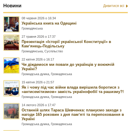
Новини
Дивитися всі
08 червня 2026 о 16:34
Українська книга на Одещині
Громадянська
27 травня 2026 о 17:37
Презентація «Історії української Конституції» в
Камʼянець-Подільську
Громадянська
,
Суспільство
22 квітня 2026 о 16:17
Чи діждемося ми поваги до українців у воюючій
Україні?
Громадська думка
,
Громадянська
15 квітня 2026 о 21:57
Як і чому під час війни влада вирішила боротися з
«антисемітизмом» замість українофобії та рашизму?!
Громадська думка
,
Громадянська
14 лютого 2026 о 17:47
Останній шлях Тараса Шевченка: плануємо заходи з
нагоди 165 роковин з дня памʼяті та перепоховання в
Україні
Громадська думка
,
Громадянська