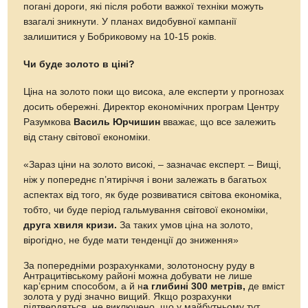
погані дороги, які після роботи важкої техніки можуть
взагалі зникнути. У планах видобувної кампанії
залишитися у Бобриковому на 10-15 років.
Чи буде золото в ціні?
Ціна на золото поки що висока, але експерти у прогнозах
досить обережні. Директор економічних програм Центру
Разумкова
Василь Юрчишин
вважає, що все залежить
від стану світової економіки.
«Зараз ціни на золото високі, – зазначає експерт. – Вищі,
ніж у попереднє п’ятиріччя і вони залежать в багатьох
аспектах від того, як буде розвиватися світова економіка,
тобто, чи буде період гальмування світової економіки,
друга хвиля кризи.
За таких умов ціна на золото,
вірогідно, не буде мати тенденції до зниження»
За попередніми розрахунками, золотоносну руду в
Антрацитівському районі можна добувати не лише
кар’єрним способом, а й н
а глибині 300 метрів,
де вміст
золота у руді значно вищий. Якщо розрахунки
підтвердяться, не виключено, що у майбутньому тут