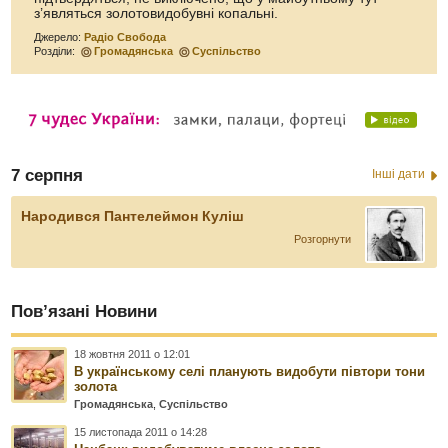
з’являться золотовидобувні копальні.
Джерело:
Радіо Свобода
Розділи:
Громадянська
Суспільство
7 серпня
Інші дати
Народився Пантелеймон Куліш
Розгорнути
Пов’язані Новини
18 жовтня 2011 о 12:01
В українському селі планують видобути півтори тони
золота
Громадянська
,
Суспільство
15 листопада 2011 о 14:28