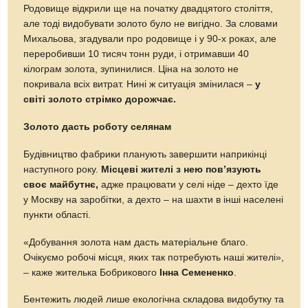
Родовище відкрили ще на початку двадцятого століття,
але тоді видобувати золото було не вигідно. За словами
Михальова, згадували про родовище і у 90-х роках, але
переробивши 10 тисяч тонн руди, і отримавши 40
кілограм золота, зупинилися. Ціна на золото не
покривала всіх витрат. Нині ж ситуація змінилася –
у
світі золото стрімко дорожчає.
Золото дасть роботу селянам
Будівництво фабрики планують завершити наприкінці
наступного року.
Місцеві жителі з нею пов’язують
своє майбутнє,
адже працювати у селі ніде – дехто їде
у Москву на заробітки, а дехто – на шахти в інші населені
пункти області.
«Добування золота нам дасть матеріальне благо.
Очікуємо робочі місця, яких так потребують наші жителі»,
– каже жителька Бобрикового
Інна Семененко
.
Бентежить людей лише екологічна складова видобутку та