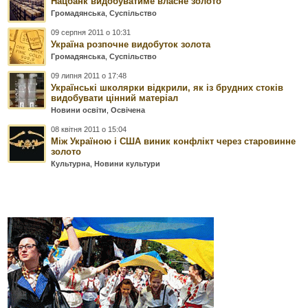
Нацбанк видобуватиме власне золото
Громадянська
,
Суспільство
09 серпня 2011 о 10:31
Україна розпочне видобуток золота
Громадянська
,
Суспільство
09 липня 2011 о 17:48
Українські школярки відкрили, як із брудних стоків
видобувати цінний матеріал
Новини освіти
,
Освічена
08 квітня 2011 о 15:04
Між Україною і США виник конфлікт через старовинне
золото
Культурна
,
Новини культури