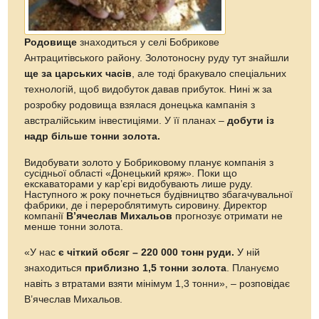
Родовище
знаходиться у селі Бобрикове
Антрацитівського району. Золотоносну руду тут знайшли
ще за царських часів
, але тоді бракувало спеціальних
технологій, щоб видобуток давав прибуток. Нині ж за
розробку родовища взялася донецька кампанія з
австралійським інвестиціями. У її планах –
добути із
надр більше тонни золота.
Видобувати золото у Бобриковому планує компанія з
сусідньої області «Донецький кряж». Поки що
екскаваторами у кар’єрі видобувають лише руду.
Наступного ж року почнеться будівництво збагачувальної
фабрики, де і перероблятимуть сировину. Директор
компанії
В’ячеслав Михальов
прогнозує отримати не
менше тонни золота.
«У нас
є чіткий обсяг – 220 000 тонн руди.
У ній
знаходиться
приблизно 1,5 тонни золота
. Плануємо
навіть з втратами взяти мінімум 1,3 тонни», – розповідає
В’ячеслав Михальов.