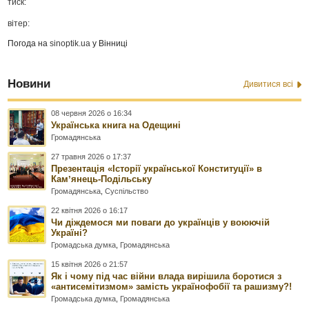
тиск:
вітер:
Погода на
sinoptik.ua
у Вінниці
Новини
Дивитися всі
08 червня 2026 о 16:34
Українська книга на Одещині
Громадянська
27 травня 2026 о 17:37
Презентація «Історії української Конституції» в
Камʼянець-Подільську
Громадянська
,
Суспільство
22 квітня 2026 о 16:17
Чи діждемося ми поваги до українців у воюючій
Україні?
Громадська думка
,
Громадянська
15 квітня 2026 о 21:57
Як і чому під час війни влада вирішила боротися з
«антисемітизмом» замість українофобії та рашизму?!
Громадська думка
,
Громадянська