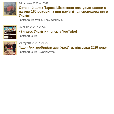
14 лютого 2026 о 17:47
Останній шлях Тараса Шевченка: плануємо заходи з
нагоди 165 роковин з дня памʼяті та перепоховання в
Україні
Громадська думка
,
Громадянська
05 січня 2026 о 20:39
«7 чудес України» тепер у YouTube!
Громадянська
29 грудня 2025 о 21:22
"Що я/ми зробив/ли для України: підсумки 2026 року
Громадянська
,
Суспільство