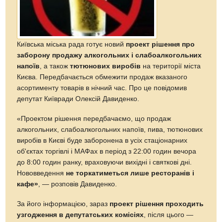
Київська міська рада готує новий
проект рішення про
заборону продажу
алкогольних і слабоалкогольних
напоїв
, а також
тютюнових виробів
на території міста
Києва. Передбачається обмежити продаж вказаного
асортименту товарів в нічний час. Про це повідомив
депутат Київради Олексій Давиденко.
«Проектом рішення передбачаємо, що продаж
алкогольних, слабоалкогольних напоїв, пива, тютюнових
виробів в Києві буде заборонена в усіх стаціонарних
об'єктах торгівлі і МАФах в період з 22:00 годин вечора
до 8:00 годин ранку, враховуючи вихідні і святкові дні.
Нововведення
не торкатиметься лише ресторанів і
кафе»
, — розповів Давиденко.
За його інформацією, зараз
проект рішення проходить
узгодження в депутатських комісіях
, після цього —