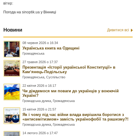
вітер:
Погода на
sinoptik.ua
у Вінниці
Новини
Дивитися всі
08 червня 2026 о 16:34
Українська книга на Одещині
Громадянська
27 травня 2026 о 17:37
Презентація «Історії української Конституції» в
Камʼянець-Подільську
Громадянська
,
Суспільство
22 квітня 2026 о 16:17
Чи діждемося ми поваги до українців у воюючій
Україні?
Громадська думка
,
Громадянська
15 квітня 2026 о 21:57
Як і чому під час війни влада вирішила боротися з
«антисемітизмом» замість українофобії та рашизму?!
Громадська думка
,
Громадянська
14 лютого 2026 о 17:47