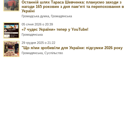
Останній шлях Тараса Шевченка: плануємо заходи з
нагоди 165 роковин з дня памʼяті та перепоховання в
Україні
Громадська думка
,
Громадянська
05 січня 2026 о 20:39
«7 чудес України» тепер у YouTube!
Громадянська
29 грудня 2025 о 21:22
"Що я/ми зробив/ли для України: підсумки 2026 року
Громадянська
,
Суспільство