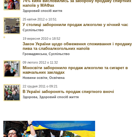
74% киян висловились за заборону продажу спиртних
напоїв у МАФах
Здоровий спосіб життя
25 квітня 2012 о 10:51
У столиці заборонили продаж алкоголю у нічний час
Суспільство
19 вересня 2010 о 18:52
Закон України щодо обмеження споживання і продажу
пива та слабоалкогольних напоїв
Громадянська
,
Суспільство
09 лютого 2012 о 11:32
Міносвіти заборонило продаж алкоголю та сигарет в
навчальних закладах
Новини освіти
,
Освічена
22 грудня 2011 о 09:21
В Україні заборонять продаж спиртного вночі
Здорова
,
Здоровий спосіб життя