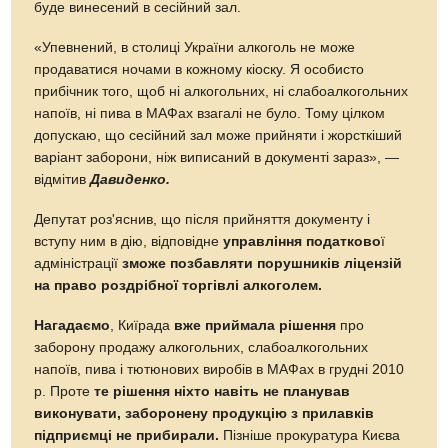
буде винесений в сесійний зал.
«Упевнений, в столиці України алкоголь не може
продаватися ночами в кожному кіоску. Я особисто
прибічник того, щоб ні алкогольних, ні слабоалкогольних
напоїв, ні пива в МАФах взагалі не було. Тому цілком
допускаю, що сесійний зал може прийняти і жорсткіший
варіант заборони, ніж виписаний в документі зараз», —
відмітив
Давиденко.
Депутат роз'яснив, що після прийняття документу і
вступу ним в дію, відповідне
управління податково
ї
адміністрації
зможе позбавляти порушників ліцензій
на право роздрібної торгівлі алкоголем.
Нагадаємо
, Киїрада
вже приймала рішення
про
заборону продажу алкогольних, слабоалкогольних
напоїв, пива і тютюнових виробів в МАФах в грудні 2010
р. Проте
те рішення ніхто навіть не планував
виконувати, заборонену продукцію з прилавків
підприємці не прибирали.
Пізніше прокуратура Києва