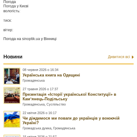
Погода
Погода у
Києві
вологість:
тиск:
вітер:
Погода на
sinoptik.ua
у Вінниці
Новини
Дивитися всі
08 червня 2026 о 16:34
Українська книга на Одещині
Громадянська
27 травня 2026 о 17:37
Презентація «Історії української Конституції» в
Камʼянець-Подільську
Громадянська
,
Суспільство
22 квітня 2026 о 16:17
Чи діждемося ми поваги до українців у воюючій
Україні?
Громадська думка
,
Громадянська
15 квітня 2026 о 21:57