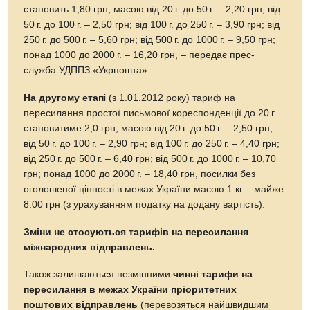
становить 1,80 грн; масою від
20 г.
до
50 г.
– 2,20 грн; від
50 г.
до
100 г.
– 2,50 грн; від
100 г.
до
250 г.
– 3,90 грн; від
250 г.
до
500 г.
– 5,60 грн; від
500 г.
до
1000 г.
– 9,50 грн;
понад 1000 до
2000 г.
– 16,20 грн, – передає прес-
служба УДППЗ «Укрпошта».
На другому етап
і (з 1.01.2012 року) тариф на
пересилання простої письмової кореспонденції до
20 г.
становитиме 2,0 грн; масою від
20 г.
до
50 г.
– 2,50 грн;
від
50 г.
до
100 г.
– 2,90 грн; від
100 г.
до
250 г.
– 4,40 грн;
від
250 г.
до
500 г.
– 6,40 грн; від
500 г.
до
1000 г.
– 10,70
грн; понад 1000 до
2000 г.
– 18,40 грн, посилки без
оголошеної цінності в межах України масою 1 кг – майже
8.00 грн (з урахуванням податку на додану вартість).
Зміни не стосуються тарифів на пересилання
міжнародних відправлень.
Також залишаються незмінними
чинні тарифи на
пересилання в межах України пріоритетних
поштових відправлень
(перевозяться найшвидшим