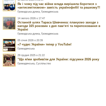
Як і чому під час війни влада вирішила боротися з
«антисемітизмом» замість українофобії та рашизму?!
Громадська думка
,
Громадянська
14 лютого 2026 о 17:47
Останній шлях Тараса Шевченка: плануємо заходи з
нагоди 165 роковин з дня памʼяті та перепоховання в
Україні
Громадська думка
,
Громадянська
05 січня 2026 о 20:39
«7 чудес України» тепер у YouTube!
Громадянська
29 грудня 2025 о 21:22
"Що я/ми зробив/ли для України: підсумки 2026 року
Громадянська
,
Суспільство