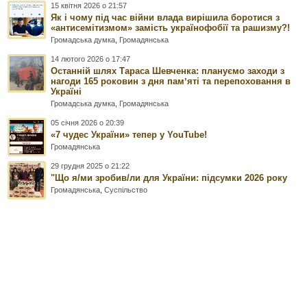
15 квітня 2026 о 21:57
Як і чому під час війни влада вирішила боротися з
«антисемітизмом» замість українофобії та рашизму?!
Громадська думка
,
Громадянська
14 лютого 2026 о 17:47
Останній шлях Тараса Шевченка: плануємо заходи з
нагоди 165 роковин з дня памʼяті та перепоховання в
Україні
Громадська думка
,
Громадянська
05 січня 2026 о 20:39
«7 чудес України» тепер у YouTube!
Громадянська
29 грудня 2025 о 21:22
"Що я/ми зробив/ли для України: підсумки 2026 року
Громадянська
,
Суспільство