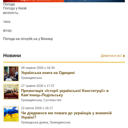
Погода
Погода у
Києві
вологість:
тиск:
вітер:
Погода на
sinoptik.ua
у Вінниці
Новини
Дивитися всі
08 червня 2026 о 16:34
Українська книга на Одещині
Громадянська
27 травня 2026 о 17:37
Презентація «Історії української Конституції» в
Камʼянець-Подільську
Громадянська
,
Суспільство
22 квітня 2026 о 16:17
Чи діждемося ми поваги до українців у воюючій
Україні?
Громадська думка
,
Громадянська