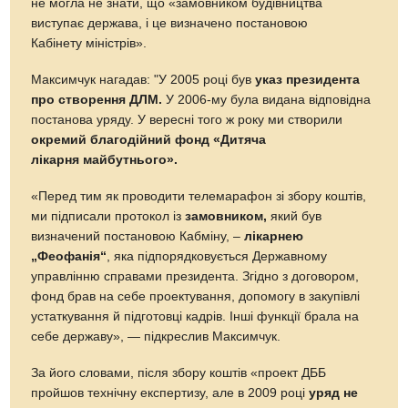
не могла не знати, що «замовником будівництва
виступає держава, і це визначено постановою
Кабінету міністрів».
Максимчук нагадав: "У 2005 році був
указ президента
про створення ДЛМ.
У 2006-му була видана відповідна
постанова уряду. У вересні того ж року ми створили
окремий благодійний фонд «Дитяча
лікарня майбутнього».
«Перед тим як проводити телемарафон зі збору коштів,
ми підписали протокол із
замовником,
який був
визначений постановою Кабміну, –
лікарнею
„Феофанія“
, яка підпорядковується Державному
управлінню справами президента. Згідно з договором,
фонд брав на себе проектування, допомогу в закупівлі
устаткування й підготовці кадрів. Інші функції брала на
себе державу», — підкреслив Максимчук.
За його словами, після збору коштів «проект ДББ
пройшов технічну експертизу, але в 2009 році
уряд не