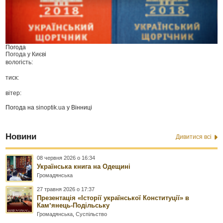
Погода
Погода у
Києві
вологість:
тиск:
вітер:
Погода на
sinoptik.ua
у Вінниці
Новини
Дивитися всі
08 червня 2026 о 16:34
Українська книга на Одещині
Громадянська
27 травня 2026 о 17:37
Презентація «Історії української Конституції» в
Камʼянець-Подільську
Громадянська
,
Суспільство