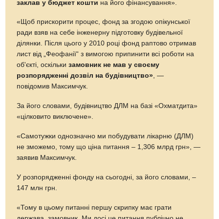
заклав у бюджет кошти
на його фінансування».
«Щоб прискорити процес, фонд за згодою опікунської
ради взяв на себе інженерну підготовку будівельної
ділянки. Після цього у 2010 році фонд раптово отримав
лист від „Феофанії“ з вимогою припинити всі роботи на
об'єкті, оскільки
замовник не мав у своєму
розпорядженні дозвіл на будівництво»
, —
повідомив Максимчук.
За його словами, будівництво ДЛМ на базі «Охматдита»
«цілковито виключене».
«Самотужки однозначно ми побудувати лікарню (ДЛМ)
не зможемо, тому що ціна питання – 1,306 млрд грн», —
заявив Максимчук.
У розпорядженні фонду на сьогодні, за його словами, –
147 млн грн.
«Тому в цьому питанні першу скрипку має грати
держава, замовник. Ми досі це питання публічно не