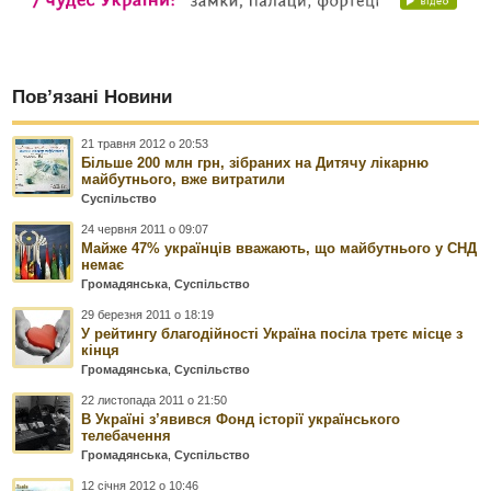
Пов’язані Новини
21 травня 2012 о 20:53
Більше 200 млн грн, зібраних на Дитячу лікарню
майбутнього, вже витратили
Суспільство
24 червня 2011 о 09:07
Майже 47% українців вважають, що майбутнього у СНД
немає
Громадянська
,
Суспільство
29 березня 2011 о 18:19
У рейтингу благодійності Україна посіла третє місце з
кінця
Громадянська
,
Суспільство
22 листопада 2011 о 21:50
В Україні з’явився Фонд історії українського
телебачення
Громадянська
,
Суспільство
12 січня 2012 о 10:46