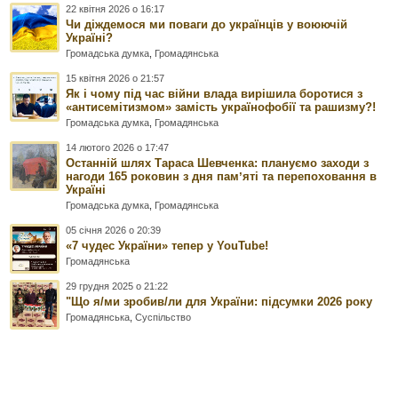
22 квітня 2026 о 16:17
Чи діждемося ми поваги до українців у воюючій
Україні?
Громадська думка
,
Громадянська
15 квітня 2026 о 21:57
Як і чому під час війни влада вирішила боротися з
«антисемітизмом» замість українофобії та рашизму?!
Громадська думка
,
Громадянська
14 лютого 2026 о 17:47
Останній шлях Тараса Шевченка: плануємо заходи з
нагоди 165 роковин з дня памʼяті та перепоховання в
Україні
Громадська думка
,
Громадянська
05 січня 2026 о 20:39
«7 чудес України» тепер у YouTube!
Громадянська
29 грудня 2025 о 21:22
"Що я/ми зробив/ли для України: підсумки 2026 року
Громадянська
,
Суспільство