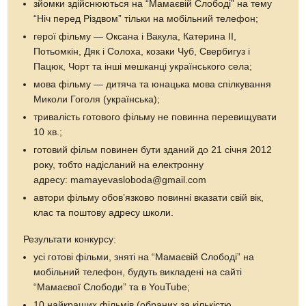
зйомки здійснюються на “Мамаєвій Слободі” на тему
“Ніч перед Різдвом” тільки на мобільний телефон;
герої фільму — Оксана і Вакула, Катерина ІІ,
Потьомкін, Дяк і Солоха, козаки Чуб, Свербигуз і
Пацюк, Чорт та інші мешканці українського села;
мова фільму — дитяча та юнацька мова спілкування
Миколи Гоголя (українська);
тривалість готового фільму не повинна перевищувати
10 хв.;
готовий фільм повинен бути зданий до 21 січня 2012
року, тобто надісланий на електронну
адресу: mamayevasloboda@gmail.com
автори фільму обов’язково повинні вказати свій вік,
клас та поштову адресу школи.
Результати конкурсу:
усі готові фільми, зняті на “Мамаєвій Слободі” на
мобільний телефон, будуть викладені на сайті
“Мамаєвої Слободи” та в YouTube;
10 найкращих фільмів (обраних за кількістю