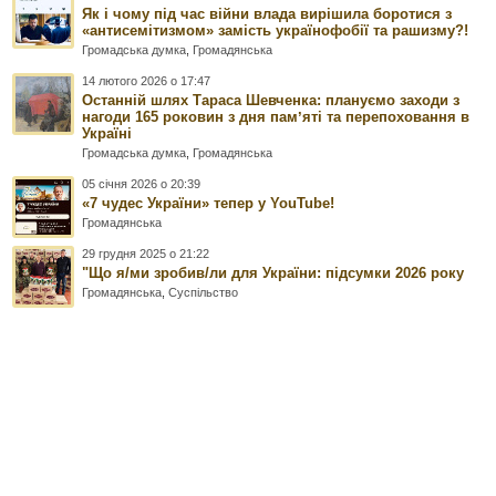
Як і чому під час війни влада вирішила боротися з
«антисемітизмом» замість українофобії та рашизму?!
Громадська думка
,
Громадянська
14 лютого 2026 о 17:47
Останній шлях Тараса Шевченка: плануємо заходи з
нагоди 165 роковин з дня памʼяті та перепоховання в
Україні
Громадська думка
,
Громадянська
05 січня 2026 о 20:39
«7 чудес України» тепер у YouTube!
Громадянська
29 грудня 2025 о 21:22
"Що я/ми зробив/ли для України: підсумки 2026 року
Громадянська
,
Суспільство