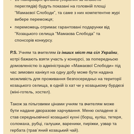
переглядів) будуть показані на головній площі
“Мамаєвої Слободи”, та саме з них компетентне журі
вибере переможця;
переможець отримає гарантовані подарунки від
“Козацького селища “Мамаєва Слобода” та
спонсорів конкурсу.
P.S.
Учням та вчителям
із інших міст та сіл України
,
котрі бажають взяти участь у конкурсі, за попередньою
домовленістю із адміністрацію «Мамаєвої Слободи» під
час зимових канікул на одну добу може бути надана
можливість для проживання безпосередньо на території
козацького селища, в одній із хат чи у козацькому бурдюзі
(міні-готель, хостел).
Також за пільговими цінами учням та вчителям може
бути надане дворазове харчування. Меню складене зі
став середньовічної козацької кухні (борщ, куліш, тетеря,
соломаха, рубці, галушки, вареники, пиріжки, узвар та
гербата (трав`яний козацький чай).