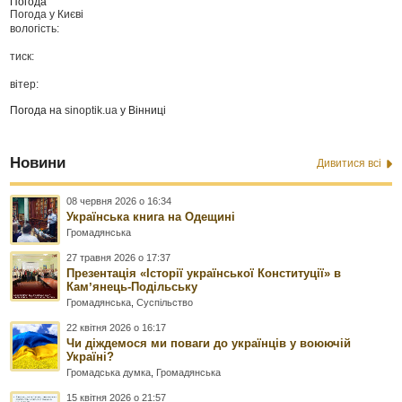
Погода
Погода у
Києві
вологість:
тиск:
вітер:
Погода на
sinoptik.ua
у Вінниці
Новини
Дивитися всі
08 червня 2026 о 16:34
Українська книга на Одещині
Громадянська
27 травня 2026 о 17:37
Презентація «Історії української Конституції» в
Камʼянець-Подільську
Громадянська
,
Суспільство
22 квітня 2026 о 16:17
Чи діждемося ми поваги до українців у воюючій
Україні?
Громадська думка
,
Громадянська
15 квітня 2026 о 21:57