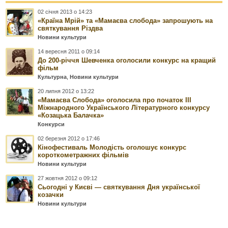
02 січня 2013 о 14:23
«Країна Мрій» та «Мамаєва слобода» запрошують на
святкування Різдва
Новини культури
14 вересня 2011 о 09:14
До 200-річчя Шевченка оголосили конкурс на кращий
фільм
Культурна
,
Новини культури
20 липня 2012 о 13:22
«Мамаєва Слобода» оголосила про початок ІІІ
Міжнародного Українського Літературного конкурсу
«Козацька Балачка»
Конкурси
02 березня 2012 о 17:46
Кінофестиваль Молодість оголошує конкурс
короткометражних фільмів
Новини культури
27 жовтня 2012 о 09:12
Сьогодні у Києві — святкування Дня української
козачки
Новини культури