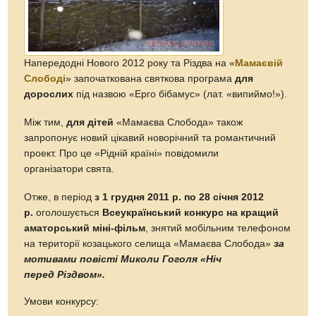
Напередодні Нового 2012 року та Різдва на «
Мамаєвій
Слободі
» започаткована святкова програма
для
дорослих
під назвою «Ерго бібамус» (лат. «випиймо!»).
Між тим,
для дітей
«Мамаєва Слобода» також
запропонує новий цікавий новорічний та романтичний
проект. Про це «Рідній країні» повідомили
організатори свята.
Отже, в період
з 1 грудня 2011 р. по 28 січня 2012
р.
оголошується
Всеукраїнський конкурс на кращий
аматорський міні-фільм
, знятий мобільним телефоном
на території козацького селища «Мамаєва Слобода»
за
мотивами повісті Миколи Гоголя «Ніч
перед Різдвом».
Умови конкурсу: