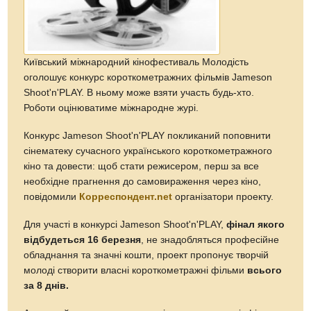
Київський міжнародний кінофестиваль Молодість
оголошує конкурс короткометражних фільмів Jameson
Shoot'n'PLAY. В ньому може взяти участь будь-хто.
Роботи оцінюватиме міжнародне журі.
Конкурс Jameson Shoot'n'PLAY покликаний поповнити
сінематеку сучасного українського короткометражного
кіно та довести: щоб стати режисером, перш за все
необхідне прагнення до самовираження через кіно,
повідомили
Корреспондент.net
організатори проекту.
Для участі в конкурсі Jameson Shoot'n'PLAY,
фінал якого
відбудеться 16 березня
, не знадобляться професійне
обладнання та значні кошти, проект пропонує творчій
молоді створити власні короткометражні фільми
всього
за 8 днів.