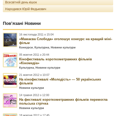
Всесвітній день кішок
Народився Юрій Федькович
Пов’язані Новини
16 листопада 2011 о 15:04
«Мамаєва Слобода» оголошує конкурс на кращий міні-
фільм
Конкурси
,
Культурна
,
Новини культури
05 жовтня 2011 о 20:44
Кінофестиваль короткометражних фільмів
«Кіномедіа»
Культурна
,
Новини культури
21 жовтня 2012 о 10:07
На кінофестивалі «Молодість» — 50 українських
фільмів
Новини культури
14 травня 2012 о 12:00
На фестивалі короткометражних фільмів перемогла
польська стрічка
Новини культури
18 жовтня 2012 о 17:45