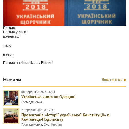
Погода
Погода у
Києві
вологість:
тиск:
вітер:
Погода на
sinoptik.ua
у Вінниці
Новини
Дивитися всі
08 червня 2026 о 16:34
Українська книга на Одещині
Громадянська
27 травня 2026 о 17:37
Презентація «Історії української Конституції» в
Камʼянець-Подільську
Громадянська
,
Суспільство