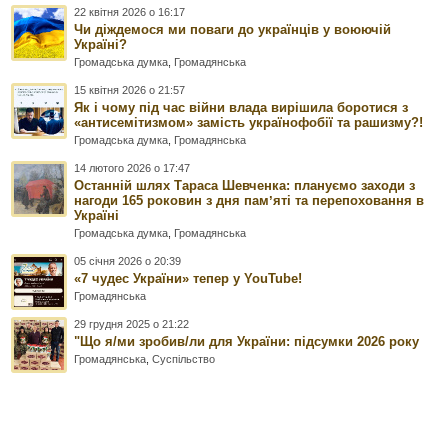
22 квітня 2026 о 16:17
Чи діждемося ми поваги до українців у воюючій
Україні?
Громадська думка
,
Громадянська
15 квітня 2026 о 21:57
Як і чому під час війни влада вирішила боротися з
«антисемітизмом» замість українофобії та рашизму?!
Громадська думка
,
Громадянська
14 лютого 2026 о 17:47
Останній шлях Тараса Шевченка: плануємо заходи з
нагоди 165 роковин з дня памʼяті та перепоховання в
Україні
Громадська думка
,
Громадянська
05 січня 2026 о 20:39
«7 чудес України» тепер у YouTube!
Громадянська
29 грудня 2025 о 21:22
"Що я/ми зробив/ли для України: підсумки 2026 року
Громадянська
,
Суспільство