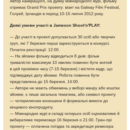
Автор найкращого, на думку міжнародного журі, фільму
отримає Grand Prix проекту: візит на Galway Film Festival,
Голуей, Ірландія в період 10-15 липня 2012 року.
Деякі умови участі в Jameson Shoot'n'PLAY:
— До участі в проекті допускається 30 осіб або творчих
груп, які 7 березня перші зареєструються в конкурсі.
Початок реєстрації: 12:00.
— На зйомки фільму відводиться 8 днів: фільм
тривалістю максимум 10 хвилин повинен бути знятий
в цей проміжок часу (7-15 березня) і містити кадр, що
підтверджує дату зйомки. Робота повинна бути
представлена до 15 березня, 14:00.
— Автори не мають обмежень у виборі жанру або коштах
зйомки, є лише загальна тематика, або символ проекту
— чотирилисник конюшини й формальні вимоги до
кінцевого кінопродукту.
— Міжнародне журі в складі чотирьох осіб оцінюватиме й
вибиратиме переможця 16 березня о 21:00. Гран-прі
проекту — оплачена поїздка та акредитація режисера