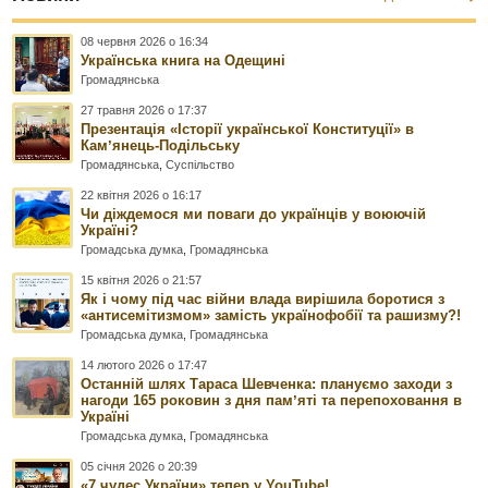
08 червня 2026 о 16:34
Українська книга на Одещині
Громадянська
27 травня 2026 о 17:37
Презентація «Історії української Конституції» в
Камʼянець-Подільську
Громадянська
,
Суспільство
22 квітня 2026 о 16:17
Чи діждемося ми поваги до українців у воюючій
Україні?
Громадська думка
,
Громадянська
15 квітня 2026 о 21:57
Як і чому під час війни влада вирішила боротися з
«антисемітизмом» замість українофобії та рашизму?!
Громадська думка
,
Громадянська
14 лютого 2026 о 17:47
Останній шлях Тараса Шевченка: плануємо заходи з
нагоди 165 роковин з дня памʼяті та перепоховання в
Україні
Громадська думка
,
Громадянська
05 січня 2026 о 20:39
«7 чудес України» тепер у YouTube!