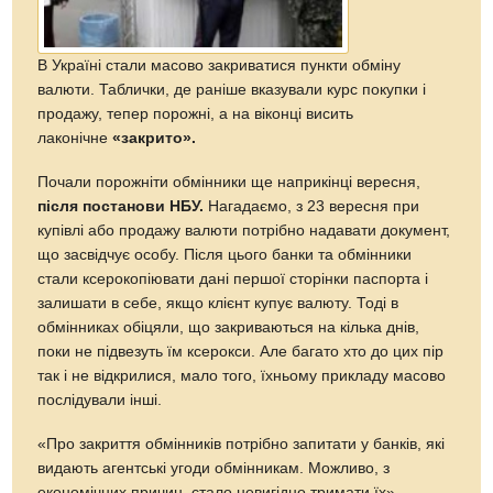
В Україні стали масово закриватися пункти обміну
валюти. Таблички, де раніше вказували курс покупки і
продажу, тепер порожні, а на віконці висить
лаконічне
«закрито».
Почали порожніти обмінники ще наприкінці вересня,
після постанови НБУ.
Нагадаємо, з 23 вересня при
купівлі або продажу валюти потрібно надавати документ,
що засвідчує особу. Після цього банки та обмінники
стали ксерокопіювати дані першої сторінки паспорта і
залишати в себе, якщо клієнт купує валюту. Тоді в
обмінниках обіцяли, що закриваються на кілька днів,
поки не підвезуть їм ксерокси. Але багато хто до цих пір
так і не відкрилися, мало того, їхньому прикладу масово
послідували інші.
«Про закриття обмінників потрібно запитати у банків, які
видають агентські угоди обмінникам. Можливо, з
економічних причин, стало невигідно тримати їх», –