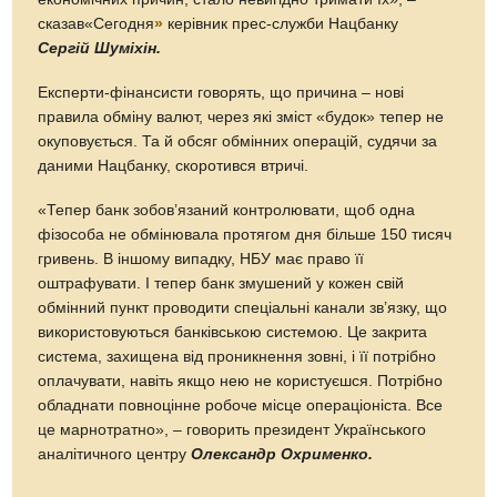
сказав«Сегодня
»
керівник прес-служби Нацбанку
Сергій Шуміхін.
Експерти-фінансисти говорять, що причина – нові
правила обміну валют, через які зміст «будок» тепер не
окуповується. Та й обсяг обмінних операцій, судячи за
даними Нацбанку, скоротився втричі.
«Тепер банк зобов’язаний контролювати, щоб одна
фізособа не обмінювала протягом дня більше 150 тисяч
гривень. В іншому випадку, НБУ має право її
оштрафувати. І тепер банк змушений у кожен свій
обмінний пункт проводити спеціальні канали зв’язку, що
використовуються банківською системою. Це закрита
система, захищена від проникнення зовні, і її потрібно
оплачувати, навіть якщо нею не користуєшся. Потрібно
обладнати повноцінне робоче місце операціоніста. Все
це марнотратно», – говорить президент Українського
аналітичного центру
Олександр Охрименко.