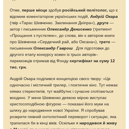
Отже,
перше місце
здобув
російський політолог,
що є
відомим коментатором українських подій,
Андрій Окара
(твір «Тарас Шевченко. Заклинання Дніпра»),
друге
—
актор і письменник
Олександр Денисенко
(тритмент
«Прощання з пустелею», до слова, він є автором книги
про Шевченка «Сердечний рай, або Оксана»),
третє
—
письменник
Олександр Гаврош
. Для підготовки до
другого етапу конкурсу кожен із трьох авторів–
переможців отримав від Фонду
сертифікат на суму 12
тис. грн.
Андрій Окара поділився концепцією свого твору: «Це
одночасно і містичний трилер, і поетичне кіно. Тут немає
ніяких стереотипів, тут майбутнє і сучасне сплітаються
воєдино. У мене Шевченко деякою мірою виступає
христосоподібною фігурою — показані його муки на
шляху до народження нової України. Я спробував
розкрити певний онтологічний переворот і ситуацію, яка
трапилася би в кінці віків. Оскільки я
народився й живу