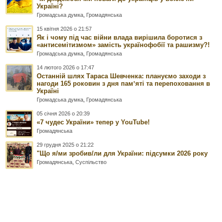
Україні?
Громадська думка
,
Громадянська
15 квітня 2026 о 21:57
Як і чому під час війни влада вирішила боротися з
«антисемітизмом» замість українофобії та рашизму?!
Громадська думка
,
Громадянська
14 лютого 2026 о 17:47
Останній шлях Тараса Шевченка: плануємо заходи з
нагоди 165 роковин з дня памʼяті та перепоховання в
Україні
Громадська думка
,
Громадянська
05 січня 2026 о 20:39
«7 чудес України» тепер у YouTube!
Громадянська
29 грудня 2025 о 21:22
"Що я/ми зробив/ли для України: підсумки 2026 року
Громадянська
,
Суспільство