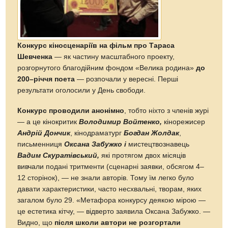
Конкурс кіносценаріїв на фільм про Тараса
Шевченка
— як частину масштабного проекту,
розгорнутого благодійним фондом «Велика родина»
до
200–річчя поета
— розпочали у вересні. Перші
результати оголосили у День свободи.
Конкурс проводили анонімно
, тобто ніхто з членів журі
— а це кінокритик
Володимир Войтенко,
кінорежисер
Андрій Дончик
, кінодраматург
Богдан Жолдак
,
письменниця
Оксана Забужко і
мистецтвознавець
Вадим Скуратівський,
які протягом двох місяців
вивчали подані тритменти (сценарні заявки, обсягом 4–
12 сторінок), — не знали авторів. Тому їм легко було
давати характеристики, часто несхвальні, творам, яких
загалом було 29. «Метафора конкурсу деякою мірою —
це естетика кітчу, — відверто заявила Оксана Забужко. —
Видно, що
після школи автори не розгортали