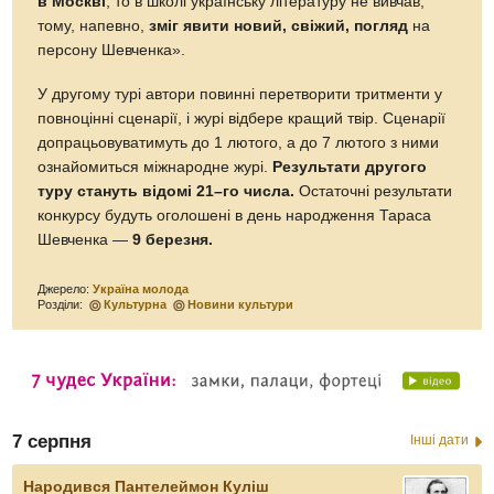
в Москві
, то в школі українську літературу не вивчав,
тому, напевно,
зміг явити новий, свіжий, погляд
на
персону Шевченка».
У другому турі автори повинні перетворити тритменти у
повноцінні сценарії, і журі відбере кращий твір. Сценарії
допрацьовуватимуть до 1 лютого, а до 7 лютого з ними
ознайомиться міжнародне журі.
Результати другого
туру стануть відомі 21–го числа.
Остаточні результати
конкурсу будуть оголошені в день народження Тараса
Шевченка —
9 березня.
Джерело:
Україна молода
Розділи:
Культурна
Новини культури
7 серпня
Інші дати
Народився Пантелеймон Куліш