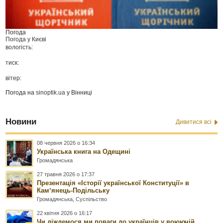
Погода
Погода у
Києві
вологість:
тиск:
вітер:
Погода на
sinoptik.ua
у Вінниці
Новини
Дивитися всі
08 червня 2026 о 16:34
Українська книга на Одещині
Громадянська
27 травня 2026 о 17:37
Презентація «Історії української Конституції» в
Камʼянець-Подільську
Громадянська
,
Суспільство
22 квітня 2026 о 16:17
Чи діждемося ми поваги до українців у воюючій