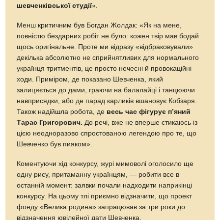
шевченківської студії
».
Менш критичним був Богдан Жолдак: «Як на мене,
повністю бездарних робіт не було: кожен твір мав бодай
щось оригінальне. Проте ми відразу «відбраковували»
декілька абсолютно не сприйнятливих для нормального
українця тритментів, це просто нечесні й провокаційні
ходи. Приміром, де показано Шевченка, який
залицяється до дами, граючи на балалайці і танцюючи
навприсядки, або де парад карликів вшановує Кобзаря.
Також надійшла робота, де
весь час фігурує п’яний
Тарас Григорович.
До речі, вже не вперше стикаюсь iз
цією неодноразово спростованою легендою про те, що
Шевченко був пияком».
Коментуючи хід конкурсу, журі мимоволі оголосило ще
одну рису, притаманну українцям, — робити все в
останній момент: заявки почали надходити наприкiнцi
конкурсу. На цьому тлі приємно відзначити, що проект
фонду «Велика родина» запрацював за три роки до
відзначення ювілейної дати Шевченка.