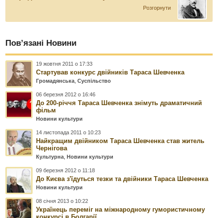
Розгорнути
Пов’язані Новини
19 жовтня 2011 о 17:33
Стартував конкурс двійників Тараса Шевченка
Громадянська
,
Суспільство
06 березня 2012 о 16:46
До 200-річчя Тараса Шевченка знімуть драматичний
фільм
Новини культури
14 листопада 2011 о 10:23
Найкращим двійником Тараса Шевченка став житель
Чернігова
Культурна
,
Новини культури
09 березня 2012 о 11:18
До Києва з'їдуться тезки та двійники Тараса Шевченка
Новини культури
08 січня 2013 о 10:22
Українець переміг на міжнародному гумористичному
конкурсі в Болгарії