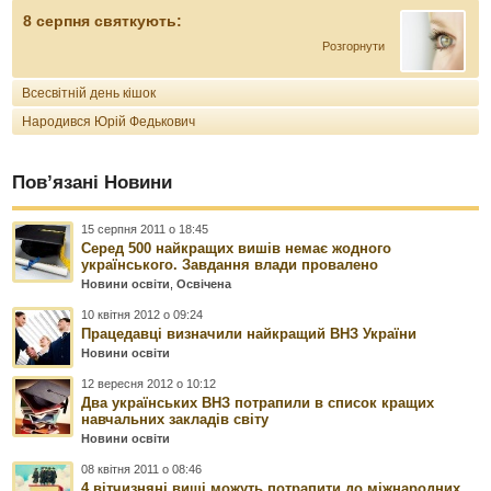
8 серпня святкують:
Розгорнути
Всесвітній день кішок
Народився Юрій Федькович
Пов’язані Новини
15 серпня 2011 о 18:45
Серед 500 найкращих вишів немає жодного
українського. Завдання влади провалено
Новини освіти
,
Освічена
10 квітня 2012 о 09:24
Працедавці визначили найкращий ВНЗ України
Новини освіти
12 вересня 2012 о 10:12
Два українських ВНЗ потрапили в список кращих
навчальних закладів світу
Новини освіти
08 квітня 2011 о 08:46
4 вітчизняні виші можуть потрапити до міжнародних