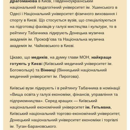
Драгоманова
в Києві, Південноукраїнський
національний педагогічний університет ім. Ушинського в
Одесі і Національний університет фізичного виховання і
спорту в Києві. Що стосується вузів, що спеціалізуються
на підготовці фахівців у галузі мистецтва і культури, то в
рейтингу Табачника лідирують Донецька музична
академія ім. Прокоф'єва та Національна музична
академія ім. Чайковського в Києві.
Цікаво, що
медиків
, на думку глави МОН,
найкраще
готують у Києв
і (Київський медичний університет ім.
Богомольця) та
Вінниці
(Вінницький національний
медичний університет ім. Пирогова).
Київські вузи лідирують і в рейтингу Табачника в номінації
«Вища освіта у галузі економіки, фінансів, управління та
підприємництва». Серед кращих — Київський
національний економічний університет
ім. Гетьмана
,
Київський національний торгово-економічний університет,
Донецький національний університет економіки і торгівлі
ім. Туган-Барановського.