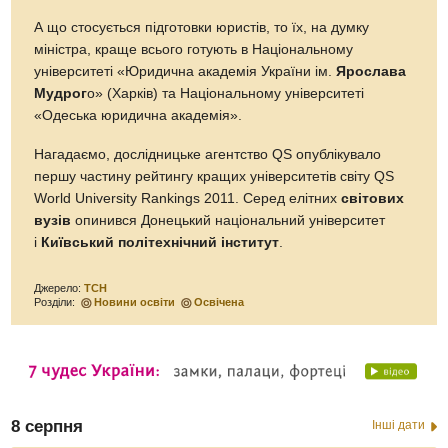
А що стосується підготовки юристів, то їх, на думку
міністра, краще всього готують в Національному
університеті «Юридична академія України ім.
Ярослава
Мудрог
о» (Харків) та Національному університеті
«Одеська юридична академія».
Нагадаємо, дослідницьке агентство QS опублікувало
першу частину рейтингу кращих університетів світу QS
World University Rankings 2011. Серед елітних
світових
вузів
опинився Донецький національний університет
і
Київський політехнічний інститут
.
Джерело:
ТСН
Розділи:
Новини освіти
Освічена
8 серпня
Інші дати