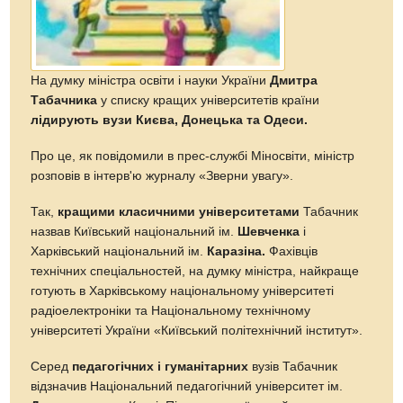
На думку міністра освіти і науки України
Дмитра
Табачника
у списку кращих університетів країни
лідирують вузи Києва, Донецька та Одеси.
Про це, як повідомили в прес-службі Міносвіти, міністр
розповів в інтерв'ю журналу «Зверни увагу».
Так,
кращими класичними університетами
Табачник
назвав Київський національний ім.
Шевченка
і
Харківський національний ім.
Каразіна.
Фахівців
технічних спеціальностей, на думку міністра, найкраще
готують в Харківському національному університеті
радіоелектроніки та Національному технічному
університеті України «Київський політехнічний інститут».
Серед
педагогічних і гуманітарних
вузів Табачник
відзначив Національний педагогічний університет ім.