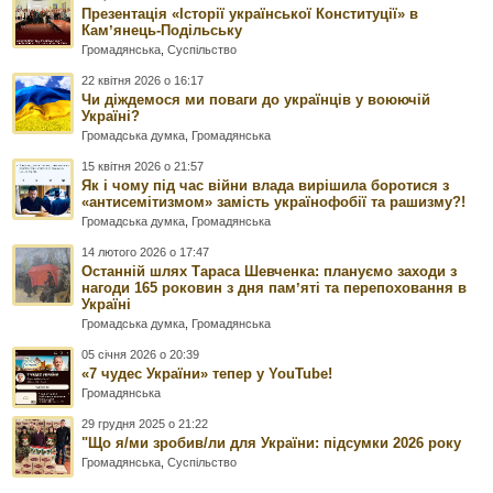
Презентація «Історії української Конституції» в
Камʼянець-Подільську
Громадянська
,
Суспільство
22 квітня 2026 о 16:17
Чи діждемося ми поваги до українців у воюючій
Україні?
Громадська думка
,
Громадянська
15 квітня 2026 о 21:57
Як і чому під час війни влада вирішила боротися з
«антисемітизмом» замість українофобії та рашизму?!
Громадська думка
,
Громадянська
14 лютого 2026 о 17:47
Останній шлях Тараса Шевченка: плануємо заходи з
нагоди 165 роковин з дня памʼяті та перепоховання в
Україні
Громадська думка
,
Громадянська
05 січня 2026 о 20:39
«7 чудес України» тепер у YouTube!
Громадянська
29 грудня 2025 о 21:22
"Що я/ми зробив/ли для України: підсумки 2026 року
Громадянська
,
Суспільство