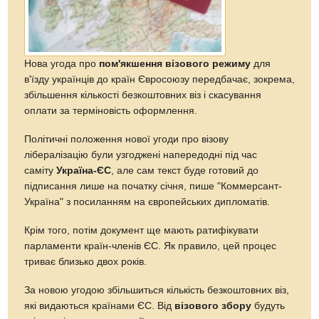
Нова угода про
пом'якшення візового режиму
для
в'їзду українців до країн Євросоюзу передбачає, зокрема,
збільшення кількості безкоштовних віз і скасування
оплати за терміновість оформлення.
Політичні положення нової угоди про візову
лібералізацію були узгоджені напередодні під час
саміту
Україна-ЄС
, але сам текст буде готовий до
підписання лише на початку січня, пише "Коммерсант-
Україна" з посиланням на європейських дипломатів.
Крім того, потім документ ще мають ратифікувати
парламенти країн-членів ЄС. Як правило, цей процес
триває близько двох років.
За новою угодою збільшиться кількість безкоштовних віз,
які видаються країнами ЄС. Від
візового збору
будуть