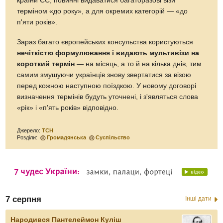
країни ЄС, повинні видаватися багаторазові візи
терміном «до року», а для окремих категорій — «до
п'яти років».
Зараз багато європейських консульства користуються
нечіткістю формулювання і видають мультивізи на
короткий термін
— на місяць, а то й на кілька днів, тим
самим змушуючи українців знову звертатися за візою
перед кожною наступною поїздкою. У новому договорі
визначення термінів будуть уточнені, і з'являться слова
«рік» і «п'ять років» відповідно.
Джерело:
ТСН
Розділи:
Громадянська
Суспільство
7 серпня
Інші дати
Народився Пантелеймон Куліш