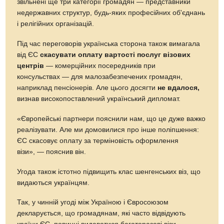
звільнені ще три категорії громадян — представники
недержавних структур, будь-яких професійних об'єднань
і релігійних організацій.
Під час переговорів українська сторона також вимагала
від ЄС
скасувати оплату вартості послуг візових
центрів
— комерційних посередників при
консульствах — для малозабезпечених громадян,
наприклад пенсіонерів. Але цього досягти
не вдалося,
визнав високопоставлений український дипломат.
«Європейські партнери пояснили нам, що це дуже важко
реалізувати. Але ми домовилися про інше поліпшення:
ЄС скасовує оплату за терміновість оформлення
візи», — пояснив він.
Угода також істотно підвищить клас шенгенських віз, що
видаються українцям.
Так, у чинній угоді між Україною і Євросоюзом
декларується, що громадянам, які часто відвідують