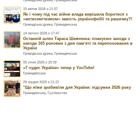
15 квітня 2026 о 21:57
Як і чому під час війни влада вирішила боротися з
«антисемітизмом» замість українофобії та рашизму?!
Громадська думка
,
Громадянська
14 лютого 2026 о 17:47
Останній шлях Тараса Шевченка: плануємо заходи з
нагоди 165 роковин з дня памʼяті та перепоховання в
Україні
Громадська думка
,
Громадянська
05 січня 2026 о 20:39
«7 чудес України» тепер у YouTube!
Громадянська
29 грудня 2025 о 21:22
"Що я/ми зробив/ли для України: підсумки 2026 року
Громадянська
,
Суспільство