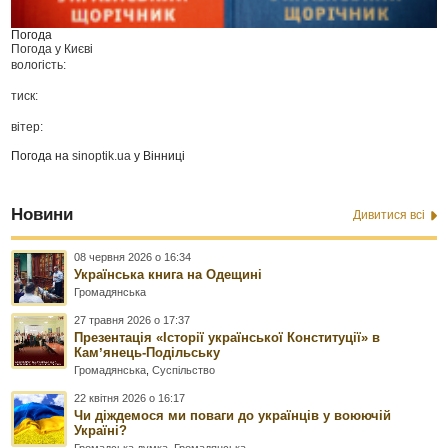
Погода
Погода у
Києві
вологість:
тиск:
вітер:
Погода на
sinoptik.ua
у Вінниці
Новини
Дивитися всі
08 червня 2026 о 16:34
Українська книга на Одещині
Громадянська
27 травня 2026 о 17:37
Презентація «Історії української Конституції» в
Камʼянець-Подільську
Громадянська
,
Суспільство
22 квітня 2026 о 16:17
Чи діждемося ми поваги до українців у воюючій
Україні?
Громадська думка
,
Громадянська