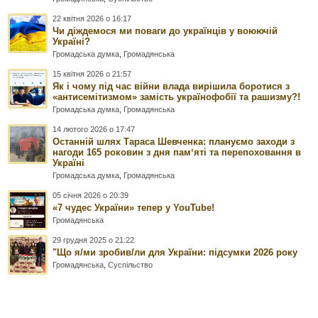
22 квітня 2026 о 16:17
Чи діждемося ми поваги до українців у воюючій
Україні?
Громадська думка
,
Громадянська
15 квітня 2026 о 21:57
Як і чому під час війни влада вирішила боротися з
«антисемітизмом» замість українофобії та рашизму?!
Громадська думка
,
Громадянська
14 лютого 2026 о 17:47
Останній шлях Тараса Шевченка: плануємо заходи з
нагоди 165 роковин з дня памʼяті та перепоховання в
Україні
Громадська думка
,
Громадянська
05 січня 2026 о 20:39
«7 чудес України» тепер у YouTube!
Громадянська
29 грудня 2025 о 21:22
"Що я/ми зробив/ли для України: підсумки 2026 року
Громадянська
,
Суспільство