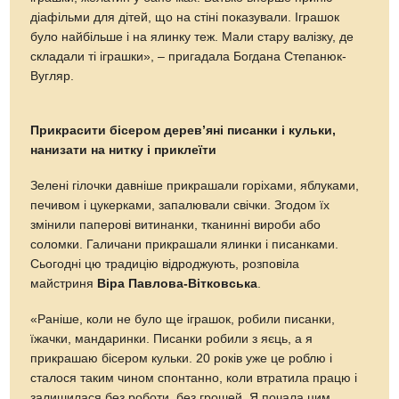
діафільми для дітей, що на стіні показували. Іграшок
було найбільше і на ялинку теж. Мали стару валізку, де
складали ті іграшки»,
–
пригадала Богдана Степанюк-
Вугляр.
Прикрасити бісером дерев’яні писанки і кульки,
нанизати на нитку і приклеїти
Зелені гілочки давніше прикрашали горіхами, яблуками,
печивом і цукерками, запалювали свічки. Згодом їх
змінили паперові витинанки, тканинні вироби або
соломки. Галичани прикрашали ялинки і писанками.
Сьогодні цю традицію відроджують, розповіла
майстриня
Віра Павлова-Вітковська
.
«Раніше, коли не було ще іграшок, робили писанки,
їжачки, мандаринки. Писанки робили з яєць, а я
прикрашаю бісером кульки. 20 років уже це роблю і
сталося таким чином спонтанно, коли втратила працю і
залишилася без роботи, без грошей. Я почала цим