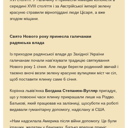
середині XVIII століття і за Австрійської імперії зелену
красуню стравили вірнопіддані люди Цісаря, а вже
згодом міщани.
Свято Нового року принесла галичанам
радянська влада
Із приходом радянської влади до Західної України
галичанам почали нав’язувати традицію святкування
Нового року 1 січня. Але люди берегли родинний звичай і
таємно вночі везли зелену красуню вулицями міст чи сіл,
щоб поставити ялинку саме 6 січня.
Корінна львів’янка
Богдана Степанюк-Вугляр
пригадує,
що у повоєнні часи ялинку прикрашали лише на Різдво.
Батькові, який працював на залізниці, щосуботи на роботі
видавали гуманітарну допомогу, надіслану зі США.
«Нам надсилала Америка після війни допомогу. Це були
іграшки, желатин у баночках. Батько вперше приніс