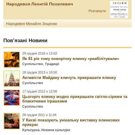
Народився Леонтій Похилевич
Розгорнути
Народився Михайло Зощенко
Пов’язані Новини
29 грудня 2016 о 13:02
Як 81 рік тому новорічну ялинку «реабілітували»
Суспільство
,
Традиції
18 грудня 2013 о 18:00
Активісти Майдану кличуть прикрашати ялинку
Суспільство
17 грудня 2012 о 12:08
Цьогоріч ялинку модно прикрашати світло-сірими та
блакитними іграшками
Суспільство
28 грудня 2011 о 11:44
У Києві показують унікальну виставку ялинкових
прикрас
Культурна
,
Новини культури