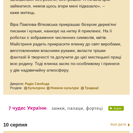
займатися, немов щось згори мені підказало», –
каже митець.
Віра Павлова-Вітковська прикрашає бісером дерев’яні
писанки і кульки, нанизує на нитку й приклеює. На її
роботах є зображення численних символів, квітів.
Майстриня радить прикрасити ялинку до свят виробами,
виготовленими власними руками, вкласти трішки
фантазії й творчості та долучити до цієї мистецької праці
всю родину. Тоді ялинка засяє по-особливому і принесе
у дім надзвичайну атмосферу.
Джерело:
Радіо Свобода
Розділи:
Культурна
Новини культури
Традиції
10 серпня
Інші дати