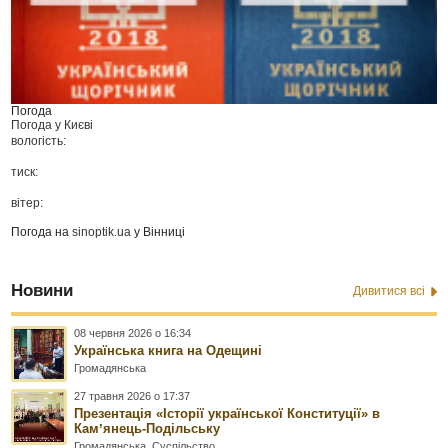
Погода
Погода у
Києві
вологість:
тиск:
вітер:
Погода на
sinoptik.ua
у Вінниці
Новини
Дивитися всі
08 червня 2026 о 16:34
Українська книга на Одещині
Громадянська
27 травня 2026 о 17:37
Презентація «Історії української Конституції» в
Камʼянець-Подільську
Громадянська
,
Суспільство