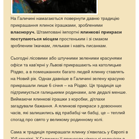
На Галичині намагаються повернути давню традицію
прикрашання ялинок іграшками, зробленими
власноруч.
Штамповані імпортні
ялинкові прикраси
поступаються місцем
простеньким і зі смаком
зробленим їжачкам, лялькам і навіть писанкам.
Сьогодні лісовими або штучними зеленими красунями
офіси та кав’ярні у Львові прикрашають на католицьке
Різдво, а в помешканнях багато людей ялинку ставлять
на Новий рік. Однак давніше в Галичині зелену красуню
прикрашали лише 6 січня – на Різдво. Ця традиція ще
підтримується галицькими родинами, але дедалі менше.
Виймаючи ялинкові іграшки з коробки, дітлахи
загадували бажання. А ялинкові прикраси з довоєнних
часів, які залишились від прабабці чи бабці, це – теплий
спогад про свято у великому родинному колі.
Сама ж традиція прикрашати ялинку з’явилась у Європі в
XVI столітті. У Галичину її принесли німецькі колоністи в