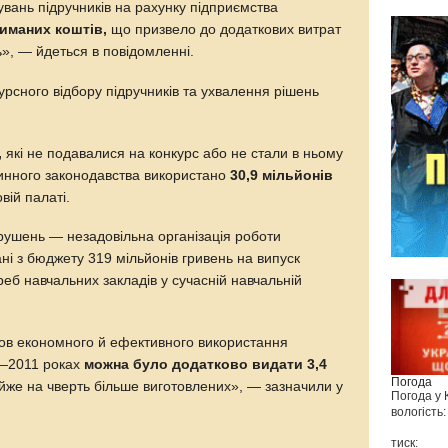
вань підручників на рахунку підприємства
риманих коштів,
що призвело до додаткових витрат
ь», — йдеться в повідомленні.
рсного відбору підручників та ухвалення рішень
,
які не подавалися на конкурс або не стали в ньому
нного законодавства використано
30,9 мільйонів
вій палаті.
ушень — незадовільна організація роботи
 з бюджету 319 мільйонів гривень на випуск
реб навчальних закладів у сучасній навчальній
ов економного й ефективного використання
0—2011 роках
можна було додатково видати 3,4
Погода
айже на чверть більше виготовлених», — зазначили у
Погода у
вологість:
тиск: