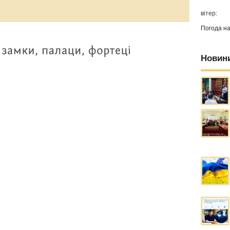
а
вітер:
Погода н
Новин