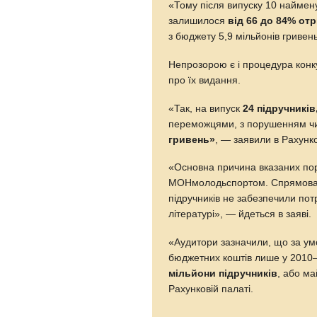
«Тому після випуску 10 наймену
залишилося
від 66 до 84% от
з бюджету 5,9 мільйонів гривен
Непрозорою є і процедура конку
про їх видання.
«Так, на випуск
24 підручників
переможцями, з порушенням чи
гривень»
, — заявили в Рахунко
«Основна причина вказаних пор
МОНмолодьспортом. Спрямовані
підручників не забезпечили пот
літературі», — йдеться в заяві.
«Аудитори зазначили, що за ум
бюджетних коштів лише у 201
мільйони підручників
, або м
Рахунковій палаті.