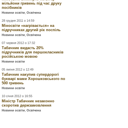
мільйони гривень під час друку
посібників
Новини освіти
,
Освічена
28 грудня 2011 о 14:59
Міносвіти «нагрівається» на
підручниках другий рік поспіль
Новини освіти
,
Освічена
07 червня 2012 о 17:32
Табачник видасть 20%
підручників для першокласників
російською мовою
Новини освіти
05 липня 2012 о 12:49
Табачник накупив супердорогі
букварі мами Хорошковського по
500 гривень
Новини освіти
10 січня 2012 о 16:55
Міністр Табачник незаконно
скоротив держзамовлення
Новини освіти
,
Освічена