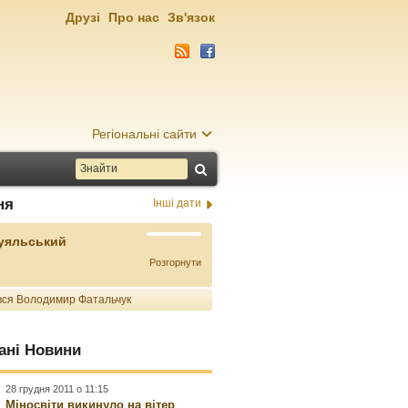
Друзі
Про нас
Зв'язок
Регіональні сайти
ня
Інші дати
Буяльський
Розгорнути
ся Володимир Фатальчук
ані Новини
28 грудня 2011 о 11:15
Міносвіти викинуло на вітер