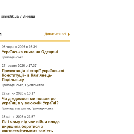
а
sinoptik.ua
у Вінниці
и
Дивитися всі
08 червня 2026 о 16:34
Українська книга на Одещині
Громадянська
27 травня 2026 о 17:37
Презентація «Історії української
Конституції» в Камʼянець-
Подільську
Громадянська
,
Суспільство
22 квітня 2026 о 16:17
Чи діждемося ми поваги до
українців у воюючій Україні?
Громадська думка
,
Громадянська
15 квітня 2026 о 21:57
Як і чому під час війни влада
вирішила боротися з
«антисемітизмом» замість