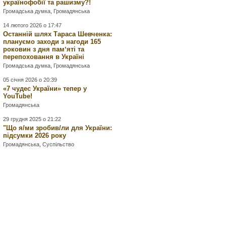
українофобії та рашизму?!
Громадська думка
,
Громадянська
14 лютого 2026 о 17:47
Останній шлях Тараса Шевченка:
плануємо заходи з нагоди 165
роковин з дня памʼяті та
перепоховання в Україні
Громадська думка
,
Громадянська
05 січня 2026 о 20:39
«7 чудес України» тепер у
YouTube!
Громадянська
29 грудня 2025 о 21:22
"Що я/ми зробив/ли для України:
підсумки 2026 року
Громадянська
,
Суспільство