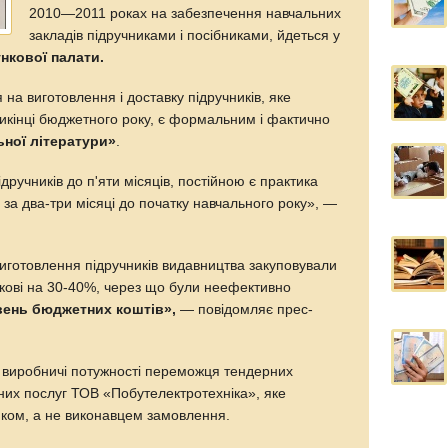
2010—2011 роках на забезпечення навчальних
закладів підручниками і посібниками, йдеться у
нкової палати.
на виготовлення і доставку підручників, яке
икінці бюджетного року, є формальним і фактично
ьної літератури»
.
дручників до п'яти місяців, постійною є практика
за два-три місяці до початку навчального року», —
виготовлення підручників видавництва закуповували
нкові на 30-40%, через що були неефективно
ивень бюджетних коштів»,
— повідомляє прес-
виробничі потужності переможця тендерних
них послуг ТОВ «Побутелектротехніка», яке
ком, а не виконавцем замовлення.