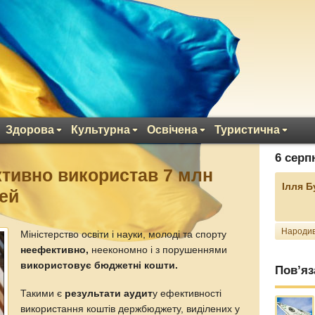
Здорова
Культурна
Освічена
Туристична
6 серп
тивно використав 7 млн
Ілля 
ей
Народив
Міністерство освіти і науки, молоді та спорту
неефективно,
неекономно і з порушеннями
використовує бюджетні кошти.
Пов’яз
Такими є
результати аудит
у ефективності
використання коштів держбюджету, виділених у