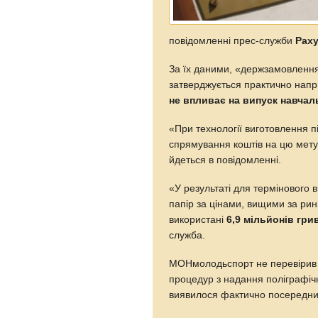
повідомленні прес-служби
Раху
За їх даними, «держзамовлення 
затверджується практично напр
не впливає на випуск навчал
«При технології виготовлення пі
спрямування коштів на цю мету 
йдеться в повідомленні.
«У результаті для термінового 
папір за цінами, вищими за ри
використані
6,9 мільйонів гр
служба.
МОНмолодьспорт не перевірив 
процедур з надання поліграфіч
виявилося фактично посередни