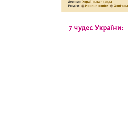
Джерело:
Українська правда
Розділи:
Новини освіти
Освічен