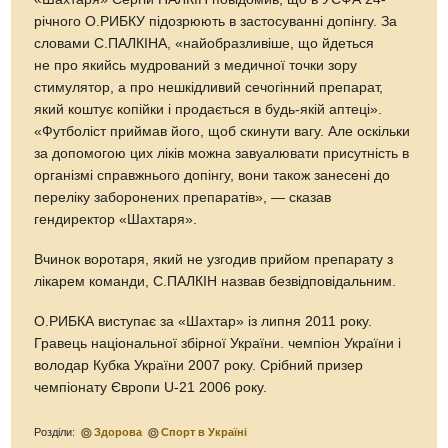
річного О.РИБКУ підозрюють в застосуванні допінгу. За
словами С.ПАЛКІНА, «найобразливіше, що йдеться
не про якийсь мудрований з медичної точки зору
стимулятор, а про нешкідливий сечогінний препарат,
який коштує копійки і продається в будь-якій аптеці».
«Футболіст приймав його, щоб скинути вагу. Але оскільки
за допомогою цих ліків можна завуалювати присутність в
організмі справжнього допінгу, вони також занесені до
переліку заборонених препаратів», — сказав
гендиректор «Шахтаря».
Вчинок воротаря, який не узгодив прийом препарату з
лікарем команди, С.ПАЛКІН назвав безвідповідальним.
О.РИБКА виступає за «Шахтар» із липня 2011 року.
Гравець національної збірної України. чемпіон України і
володар Кубка України 2007 року. Срібний призер
чемпіонату Європи U-21 2006 року.
Розділи:
Здорова
Спорт в Україні