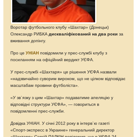
Воротар футбольного клубу «Шахтар» (Донецьк)
Олександр РИБКА
дискваліфікований на два роки
за
вживання допінгу.
Про це
УНІАН
повідомили у прес-службі клубу з
посиланням на офіційний вердикт УЄФА.
У прес-службі «Шахтаря» це рішення УЄФА назвали
«надзвичайно суворим вироком, що не цілком відповідає
масштабам провини футболіста».
«У зв`язку з цим «Шахтар» подаватиме апеляцію у
відповідні структури УЄФА», — говориться в
повідомленні прес-служби.
Довідка УНІАН. У січні 2012 року в інтерв`ю газеті
«Спорт-экспресс в Украине» генеральний директор
«Шахтаря» Сергій ПАЛКІН повідомив, що в УЄФА 24-