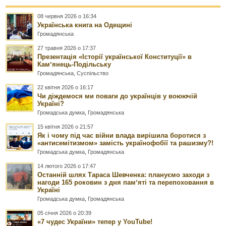
08 червня 2026 о 16:34
Українська книга на Одещині
Громадянська
27 травня 2026 о 17:37
Презентація «Історії української Конституції» в
Камʼянець-Подільську
Громадянська
,
Суспільство
22 квітня 2026 о 16:17
Чи діждемося ми поваги до українців у воюючій
Україні?
Громадська думка
,
Громадянська
15 квітня 2026 о 21:57
Як і чому під час війни влада вирішила боротися з
«антисемітизмом» замість українофобії та рашизму?!
Громадська думка
,
Громадянська
14 лютого 2026 о 17:47
Останній шлях Тараса Шевченка: плануємо заходи з
нагоди 165 роковин з дня памʼяті та перепоховання в
Україні
Громадська думка
,
Громадянська
05 січня 2026 о 20:39
«7 чудес України» тепер у YouTube!