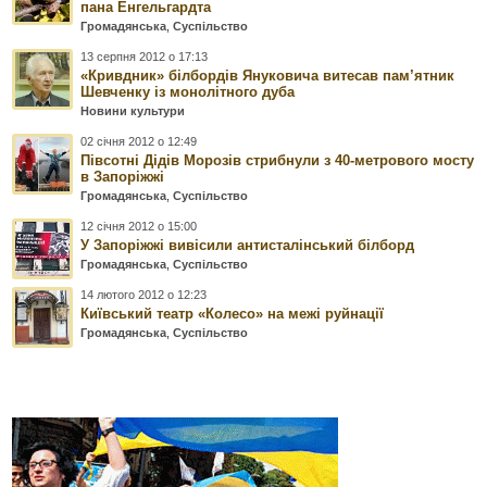
пана Енгельгардта
Громадянська
,
Суспільство
13 серпня 2012 о 17:13
«Кривдник» білбордів Януковича витесав пам’ятник
Шевченку із монолітного дуба
Новини культури
02 січня 2012 о 12:49
Півсотні Дідів Морозів стрибнули з 40-метрового мосту
в Запоріжжі
Громадянська
,
Суспільство
12 січня 2012 о 15:00
У Запоріжжі вивісили антисталінський білборд
Громадянська
,
Суспільство
14 лютого 2012 о 12:23
Київський театр «Колесо» на межі руйнації
Громадянська
,
Суспільство