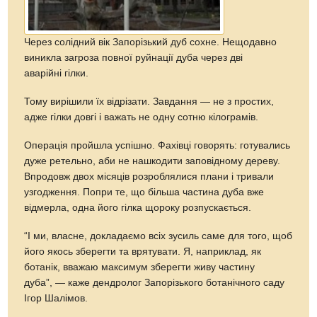
Через солідний вік Запорізький дуб сохне. Нещодавно
виникла загроза повної руйнації дуба через дві
аварійні гілки.
Тому вирішили їх відрізати. Завдання — не з простих,
адже гілки довгі і важать не одну сотню кілограмів.
Операція пройшла успішно. Фахівці говорять: готувались
дуже ретельно, аби не нашкодити заповідному дереву.
Впродовж двох місяців розроблялися плани і тривали
узгодження. Попри те, що більша частина дуба вже
відмерла, одна його гілка щороку розпускається.
“І ми, власне, докладаємо всіх зусиль саме для того, щоб
його якось зберегти та врятувати. Я, наприклад, як
ботанік, вважаю максимум зберегти живу частину
дуба”, — каже дендролог Запорізького ботанічного саду
Ігор Шалімов.