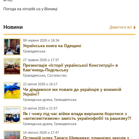
Погода на
sinoptik.ua
у Вінниці
Новини
Дивитися всі
08 червня 2026 о 16:34
Українська книга на Одещині
Громадянська
27 травня 2026 о 17:37
Презентація «Історії української Конституції» в
Камʼянець-Подільську
Громадянська
,
Суспільство
22 квітня 2026 о 16:17
Чи діждемося ми поваги до українців у воюючій
Україні?
Громадська думка
,
Громадянська
15 квітня 2026 о 21:57
Як і чому під час війни влада вирішила боротися з
«антисемітизмом» замість українофобії та рашизму?!
Громадська думка
,
Громадянська
14 лютого 2026 о 17:47
Останній шлях Тараса Шевченка: плануємо заходи з