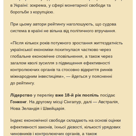
в Україні: зокрема, у сфері монетарної свободи та
боротьби з корупцією.
При цьому автори рейтингу наголошують, що судова
система в країні не вільна від політичного втручання.
«Після кількох років потужного зростання життєздатність
української економіки похитнулася частково через
глобальне економічне сповільнення, а також через
загалом кволі зусилля з підвищення ефективності
контролюючих органів та стосовно відкриття ринків
міжнародним інвестиціям», — йдеться у поясненні
до рейтингу.
Лідерство
у переліку
вже 18-й рік поспіль
посідає
Гонконг
. На другому місці Сінгапур, далі — Австралія,
Нова Зеландія і Швейцарія.
Індекс економічної свободи складають на основі оцінки
ефективності законів, їхньої дієвості, кількості урядових
чиновників і контролюючих органів, а також