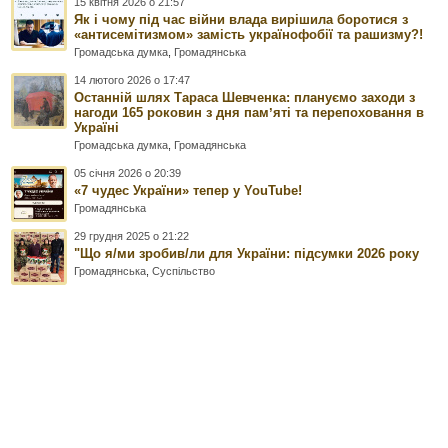
15 квітня 2026 о 21:57
Як і чому під час війни влада вирішила боротися з
«антисемітизмом» замість українофобії та рашизму?!
Громадська думка
,
Громадянська
14 лютого 2026 о 17:47
Останній шлях Тараса Шевченка: плануємо заходи з
нагоди 165 роковин з дня памʼяті та перепоховання в
Україні
Громадська думка
,
Громадянська
05 січня 2026 о 20:39
«7 чудес України» тепер у YouTube!
Громадянська
29 грудня 2025 о 21:22
"Що я/ми зробив/ли для України: підсумки 2026 року
Громадянська
,
Суспільство