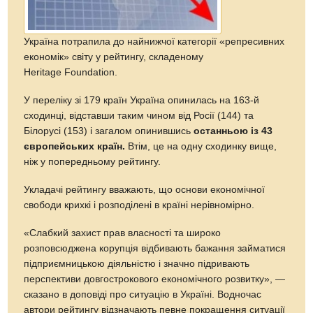
Україна потрапила до найнижчої категорії «репресивних
економік» світу у рейтингу, складеному
Heritage Foundation.
У переліку зі 179 країн Україна опинилась на 163-й
сходинці, відставши таким чином від Росії (144) та
Білорусі (153) і загалом опинившись
останньою із 43
європейських країн.
Втім, це на одну сходинку вище,
ніж у попередньому рейтингу.
Укладачі рейтингу вважають, що основи економічної
свободи крихкі і розподілені в країні нерівномірно.
«Слабкий захист прав власності та широко
розповсюджена корупція відбивають бажання займатися
підприємницькою діяльністю і значно підривають
перспективи довгострокового економічного розвитку», —
сказано в доповіді про ситуацію в Україні. Водночас
автори рейтингу відзначають певне покращення ситуації