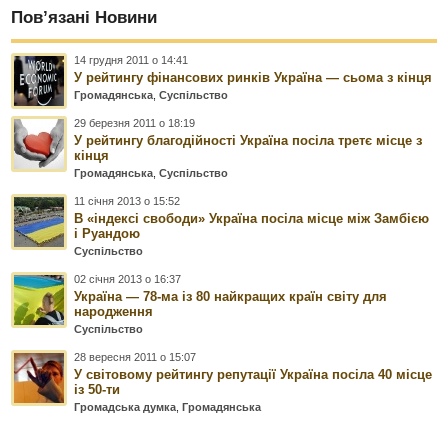
Пов’язані Новини
14 грудня 2011 о 14:41
У рейтингу фінансових ринків Україна — сьома з кінця
Громадянська
,
Суспільство
29 березня 2011 о 18:19
У рейтингу благодійності Україна посіла третє місце з
кінця
Громадянська
,
Суспільство
11 січня 2013 о 15:52
В «індексі свободи» Україна посіла місце між Замбією
і Руандою
Суспільство
02 січня 2013 о 16:37
Україна — 78-ма із 80 найкращих країн світу для
народження
Суспільство
28 вересня 2011 о 15:07
У світовому рейтингу репутації Україна посіла 40 місце
із 50-ти
Громадська думка
,
Громадянська