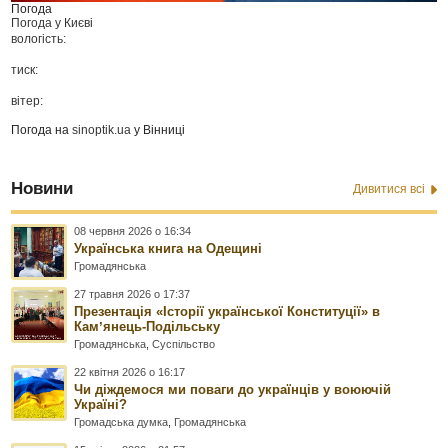
Погода
Погода у
Києві
вологість:
тиск:
вітер:
Погода на
sinoptik.ua
у Вінниці
Новини
Дивитися всі
08 червня 2026 о 16:34
Українська книга на Одещині
Громадянська
27 травня 2026 о 17:37
Презентація «Історії української Конституції» в
Камʼянець-Подільську
Громадянська
,
Суспільство
22 квітня 2026 о 16:17
Чи діждемося ми поваги до українців у воюючій
Україні?
Громадська думка
,
Громадянська