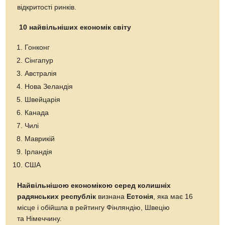
відкритості ринків.
10 найвільніших економік світу
Гонконг
Сінгапур
Австралія
Нова Зеландія
Швейцарія
Канада
Чилі
Маврикій
Ірландія
США
Найвільнішою економікою серед колишніх
радянських республік
визнана
Естонія
, яка має 16
місце і обійшла в рейтингу Фінляндію, Швецію
та Німеччину.