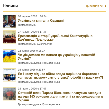
Новини
Дивитися всі
08 червня 2026 о 16:34
Українська книга на Одещині
Громадянська
27 травня 2026 о 17:37
Презентація «Історії української Конституції» в
Камʼянець-Подільську
Громадянська
,
Суспільство
22 квітня 2026 о 16:17
Чи діждемося ми поваги до українців у воюючій
Україні?
Громадська думка
,
Громадянська
15 квітня 2026 о 21:57
Як і чому під час війни влада вирішила боротися з
«антисемітизмом» замість українофобії та рашизму?!
Громадська думка
,
Громадянська
14 лютого 2026 о 17:47
Останній шлях Тараса Шевченка: плануємо заходи з
нагоди 165 роковин з дня памʼяті та перепоховання в
Україні
Громадська думка
,
Громадянська