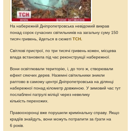
На набережній Дніпропетровська невідомий викрав
понад сорок сучасних світильників на загальну суму 150
тисяч гривень, йдеться в сюжеті
ТСН.
Світлові пристрої, по три тисячі гривень кожен, місцева
влада встановила під час реконструкції набережної.
Вони освітлювали територію, і, до того ж, створювали
ефект сяючих дерев. Наземні світильники зникли
раптово в самому центрі Дніпропетровська на ділянці
набережної понад кілометр довжиною. У зимовий час тут
послаблені патрулі міліції через невелику
кількість перехожих.
Правоохоронці вже порушили кримінальну справу. Якщо
крадіїв знайдуть, вони можуть потрапити за ґрати на
6 років.