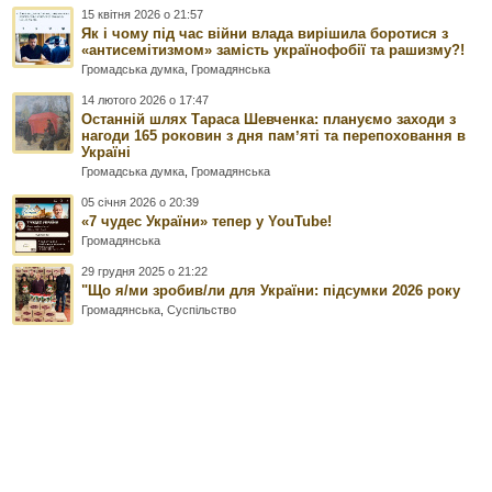
15 квітня 2026 о 21:57
Як і чому під час війни влада вирішила боротися з
«антисемітизмом» замість українофобії та рашизму?!
Громадська думка
,
Громадянська
14 лютого 2026 о 17:47
Останній шлях Тараса Шевченка: плануємо заходи з
нагоди 165 роковин з дня памʼяті та перепоховання в
Україні
Громадська думка
,
Громадянська
05 січня 2026 о 20:39
«7 чудес України» тепер у YouTube!
Громадянська
29 грудня 2025 о 21:22
"Що я/ми зробив/ли для України: підсумки 2026 року
Громадянська
,
Суспільство