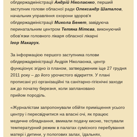
облдержадміністрації
Андрій Ніколаєнко
, перший
заступник голови обласної ради
Олександр Шаталов
,
начальник управління охорони здоров'я
облдержадміністрації
Микола Бенет
, завідуюча
перинатальним центром
Тетяна Мітєва
, виконуючий
обов’язки головного лікаря обласної лікарні
Ігор Макарук.
За інформацією першого заступника голови
облдержадміністрації Андрія Ніколаєнка, центр
функціонує згідно із планом, затвердженим іще 27 грудня
2011 року – до його урочистого відкриття. У плані
прописані усі організаційні та санітарно-гігієнічні заходи
аж до початку березня, коли заплановано
прийом породіль.
«Журналістам запропонували обійти приміщення усього
центру і пересвідчитися на власні очі, як працює
медичне обладнання, вмикали подачу кисню, тестували
температурний режим в палатах сумісного перебування
матері і дитини, у пологових залах, їдальнях,