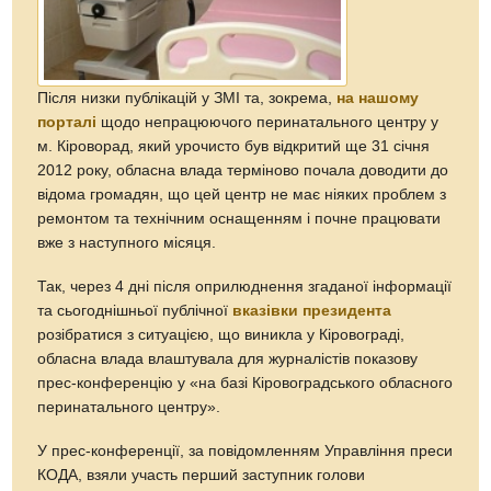
Після низки публікацій у ЗМІ та, зокрема,
на нашому
порталі
щодо непрацюючого перинатального центру у
м. Кіроворад, який урочисто був відкритий ще 31 січня
2012 року, обласна влада терміново почала доводити до
відома громадян, що цей центр не має ніяких проблем з
ремонтом та технічним оснащенням і почне працювати
вже з наступного місяця.
Так, через 4 дні після оприлюднення згаданої інформації
та сьогоднішньої публічної
вказівки президента
розібратися з ситуацією, що виникла у Кіровограді,
обласна влада влаштувала для журналістів показову
прес-конференцію у «на базі Кіровоградського обласного
перинатального центру».
У прес-конференції, за повідомленням Управління преси
КОДА, взяли участь перший заступник голови