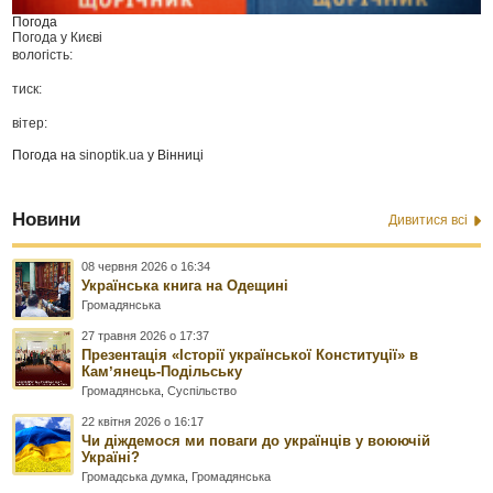
Погода
Погода у
Києві
вологість:
тиск:
вітер:
Погода на
sinoptik.ua
у Вінниці
Новини
Дивитися всі
08 червня 2026 о 16:34
Українська книга на Одещині
Громадянська
27 травня 2026 о 17:37
Презентація «Історії української Конституції» в
Камʼянець-Подільську
Громадянська
,
Суспільство
22 квітня 2026 о 16:17
Чи діждемося ми поваги до українців у воюючій
Україні?
Громадська думка
,
Громадянська