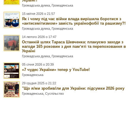
Україні?
Громадська думка
,
Громадянська
15 квітня 2026 о 21:57
Як і чому під час війни влада вирішила боротися з
«антисемітизмом» замість українофобії та рашизму?!
Громадська думка
,
Громадянська
14 лютого 2026 о 17:47
Останній шлях Тараса Шевченка: плануємо заходи з
нагоди 165 роковин з дня памʼяті та перепоховання в
Україні
Громадська думка
,
Громадянська
05 січня 2026 о 20:39
«7 чудес України» тепер у YouTube!
Громадянська
29 грудня 2025 о 21:22
"Що я/ми зробив/ли для України: підсумки 2026 року
Громадянська
,
Суспільство