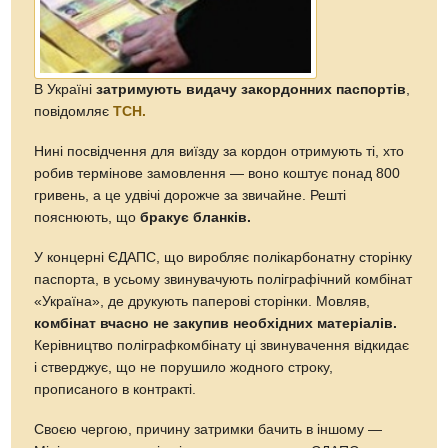
В Україні
затримують видачу закордонних паспортів
,
повідомляє
ТСН.
Нині посвідчення для виїзду за кордон отримують ті, хто
робив термінове замовлення — воно коштує понад 800
гривень, а це удвічі дорожче за звичайне. Решті
пояснюють, що
бракує бланків.
У концерні ЄДАПС, що виробляє полікарбонатну сторінку
паспорта, в усьому звинувачують поліграфічний комбінат
«Україна», де друкують паперові сторінки. Мовляв,
комбінат вчасно не закупив необхідних матеріалів.
Керівництво поліграфкомбінату ці звинувачення відкидає
і стверджує, що не порушило жодного строку,
прописаного в контракті.
Своєю чергою, причину затримки бачить в іншому —