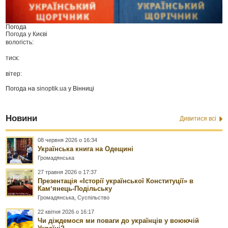
Погода
Погода у
Києві
вологість:
тиск:
вітер:
Погода на
sinoptik.ua
у Вінниці
Новини
Дивитися всі
08 червня 2026 о 16:34
Українська книга на Одещині
Громадянська
27 травня 2026 о 17:37
Презентація «Історії української Конституції» в
Камʼянець-Подільську
Громадянська
,
Суспільство
22 квітня 2026 о 16:17
Чи діждемося ми поваги до українців у воюючій