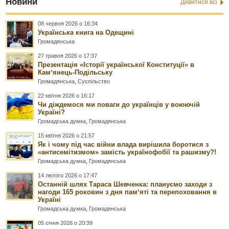
Новини
Дивитися всі
08 червня 2026 о 16:34
Українська книга на Одещині
Громадянська
27 травня 2026 о 17:37
Презентація «Історії української Конституції» в
Камʼянець-Подільську
Громадянська
,
Суспільство
22 квітня 2026 о 16:17
Чи діждемося ми поваги до українців у воюючій
Україні?
Громадська думка
,
Громадянська
15 квітня 2026 о 21:57
Як і чому під час війни влада вирішила боротися з
«антисемітизмом» замість українофобії та рашизму?!
Громадська думка
,
Громадянська
14 лютого 2026 о 17:47
Останній шлях Тараса Шевченка: плануємо заходи з
нагоди 165 роковин з дня памʼяті та перепоховання в
Україні
Громадська думка
,
Громадянська
05 січня 2026 о 20:39