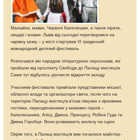
Мальвіни, мавки, Червоні Капелюшки, а також пірати,
лицарі і козаки. Львів від сьогодні перетворився на
чарівну казку – у місті стартував VI триденний
міжнародний дитячий фестиваль.
Розпочався він парадом літературних персонажів, які
пройшли від проспекту Свободи до Палацу мистецтв.
Саме тут відбулось урочисте відкриття заходу.
Учасників фестивалю привітали представники міської,
обласної влади та організатори свята, після чого на
територію Палацу мистецтв в’їхав лімузин з зірковими
гостями, переодягненими у казкових героїв –
Капелюшника, Алісу, Джина, Принцесу, Робіна Гуда та
Джека Горобця. Вони розважають малечу на сцені.
Окрім того, в Палаці мистецтв вже почалися майстер-