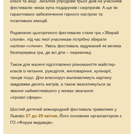
класи та акції. Загалом упродовж трьох днів на учасників
фестивалю чекає купа подарунків і сюрпризів. А ще їм
гарантовано забезпечення гарного настрою та
позитивних емоцій.
Родзинкою цьогорічного фестивалю стане гра «Збирай
слонів», під час якої учасникам потрібно збирати
наліпки-«слони». Увесь фестиваль задуманий як велика
безперервна гра, де всі діти – переможці.
Також для малечі підготовлено різноманіття майстер-
класів із читання, рукоділля, миловаріння, кулінарії,
танців тощо. Діти власноруч малюватимуть картину
завдовжки десять метрів, а також змагатимуться за
звання найкмітливішого у межах змагання
«ігрової сфери».
Шостий дитячий міжнародний фестиваль триватиме у
Львові
з 27 до 29 квітня
.
Його основним організатором є
ГО «Форум видавців».