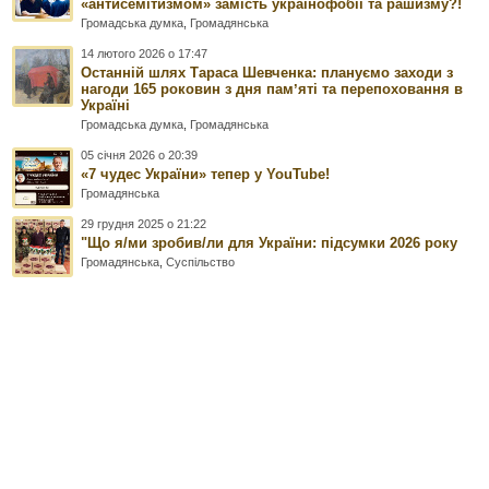
«антисемітизмом» замість українофобії та рашизму?!
Громадська думка
,
Громадянська
14 лютого 2026 о 17:47
Останній шлях Тараса Шевченка: плануємо заходи з
нагоди 165 роковин з дня памʼяті та перепоховання в
Україні
Громадська думка
,
Громадянська
05 січня 2026 о 20:39
«7 чудес України» тепер у YouTube!
Громадянська
29 грудня 2025 о 21:22
"Що я/ми зробив/ли для України: підсумки 2026 року
Громадянська
,
Суспільство