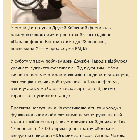
У столиці стартував Другий Київський фестиваль
альтернативного мистецтва людей з інвалідністю
«Павлов-фест». Він триватиме до 23 вересня,
повідомили УНН у прес-службі КМДА.
У суботу у парку поблизу арки Дружби Народів відбулося
урочисте відкриття фестивалю. Під відкритим небом
кияни та гості міста мали можливість подивитися концерт,
експозицію творчих робіт учасників «Павлов-фесту»,
взяти участь у майстер-класах з арт-терапії, ритмо-
терапії та інтуїтивного танцю.
Протягом наступних днів фестивалю діти та молодь з
функціональними обмеженнями демонстрування свій
талант і здібності на різних столичних майданчиках. Так,
17 вересня о 17:00 у приміщенні театру «Колесо»
відбудеться вистава «Ювілей» за п’єсою Антона Чехова.