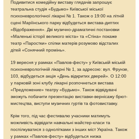
Подивитися комедійну виставу глядачів запрошує
театральна студія «Будьмо» Київської міської
психоневрологічної лікарні № 1. Також о 19:00 на літній
сцені Маріїнського парку відбудеться вистава-диптих
«Відображення». Дві музично-драматичні постановки
«Маленькі історії великого міста» та «Стіна» покаже
театр «Паростки» спілки матерів розумово відсталих
дітей «Сонячний промінь».
19 вересня у рамках «Павлов-фесту» у Київській міській
психоневрологічній лікарні № 1, за адресою: вул. Фрунзе,
103, відбудеться акція «День відкритих дверей». О 12:00
у парковій зоні клубу лікарні розпочнеться вистава
«Предложение» театру «Будьмо». Також відвідувачі
зможуть побачити презентацію виставки-вернісажу брют-
мистецтва, виступи музичних гуртів та фотовиставку.
Крім того, під час фестивалю учасники матимуть
можливість відвідати навчальні майстер-класи та
поспілкуватися з однолітками з інших міст Україна. Також
у рамках «Павлов-фесту» відбудеться низка