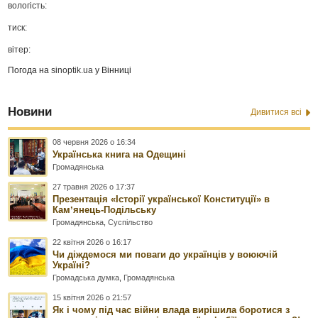
вологість:
тиск:
вітер:
Погода на
sinoptik.ua
у Вінниці
Новини
Дивитися всі
08 червня 2026 о 16:34
Українська книга на Одещині
Громадянська
27 травня 2026 о 17:37
Презентація «Історії української Конституції» в
Камʼянець-Подільську
Громадянська
,
Суспільство
22 квітня 2026 о 16:17
Чи діждемося ми поваги до українців у воюючій
Україні?
Громадська думка
,
Громадянська
15 квітня 2026 о 21:57
Як і чому під час війни влада вирішила боротися з