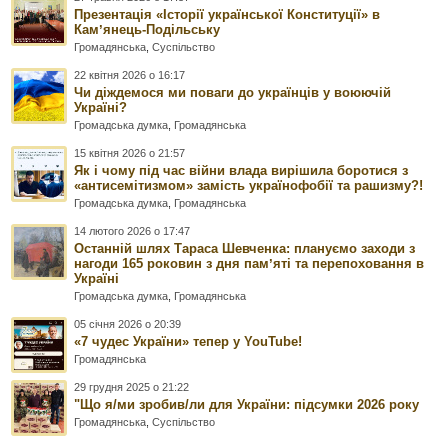
Презентація «Історії української Конституції» в
Камʼянець-Подільську
Громадянська
,
Суспільство
22 квітня 2026 о 16:17
Чи діждемося ми поваги до українців у воюючій
Україні?
Громадська думка
,
Громадянська
15 квітня 2026 о 21:57
Як і чому під час війни влада вирішила боротися з
«антисемітизмом» замість українофобії та рашизму?!
Громадська думка
,
Громадянська
14 лютого 2026 о 17:47
Останній шлях Тараса Шевченка: плануємо заходи з
нагоди 165 роковин з дня памʼяті та перепоховання в
Україні
Громадська думка
,
Громадянська
05 січня 2026 о 20:39
«7 чудес України» тепер у YouTube!
Громадянська
29 грудня 2025 о 21:22
"Що я/ми зробив/ли для України: підсумки 2026 року
Громадянська
,
Суспільство