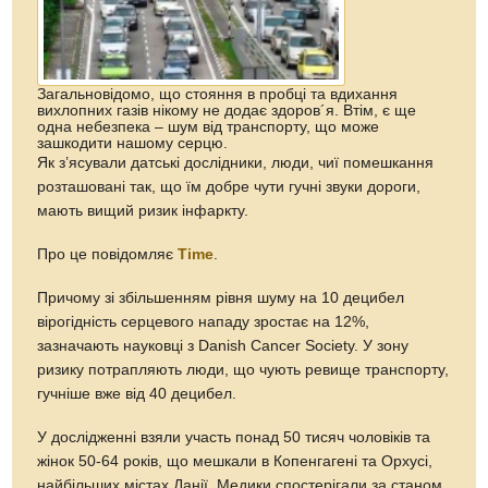
Загальновідомо, що стояння в пробці та вдихання
вихлопних газів нікому не додає здоров´я. Втім, є ще
одна небезпека – шум від транспорту, що може
зашкодити нашому серцю.
Як з’ясували датські дослідники, люди, чиї помешкання
розташовані так, що їм добре чути гучні звуки дороги,
мають вищий ризик інфаркту.
Про це повідомляє
Time
.
Причому зі збільшенням рівня шуму на 10 децибел
вірогідність серцевого нападу зростає на 12%,
зазначають науковці з Danish Cancer Society. У зону
ризику потрапляють люди, що чують ревище транспорту,
гучніше вже від 40 децибел.
У дослідженні взяли участь понад 50 тисяч чоловіків та
жінок 50-64 років, що мешкали в Копенгагені та Орхусі,
найбільших містах Данії. Медики спостерігали за станом