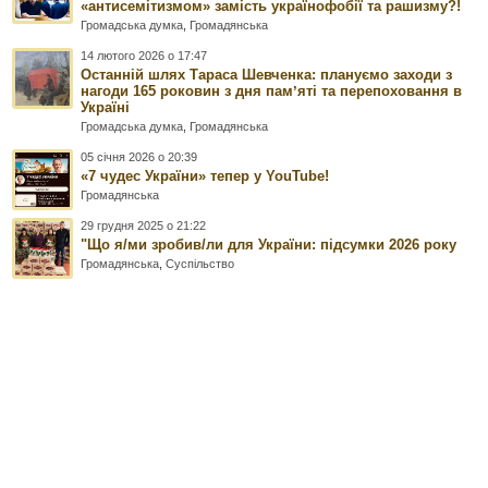
«антисемітизмом» замість українофобії та рашизму?!
Громадська думка
,
Громадянська
14 лютого 2026 о 17:47
Останній шлях Тараса Шевченка: плануємо заходи з
нагоди 165 роковин з дня памʼяті та перепоховання в
Україні
Громадська думка
,
Громадянська
05 січня 2026 о 20:39
«7 чудес України» тепер у YouTube!
Громадянська
29 грудня 2025 о 21:22
"Що я/ми зробив/ли для України: підсумки 2026 року
Громадянська
,
Суспільство