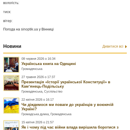
вологість:
тиск:
вітер:
Погода на
sinoptik.ua
у Вінниці
Новини
Дивитися всі
08 червня 2026 о 16:34
Українська книга на Одещині
Громадянська
27 травня 2026 о 17:37
Презентація «Історії української Конституції» в
Камʼянець-Подільську
Громадянська
,
Суспільство
22 квітня 2026 о 16:17
Чи діждемося ми поваги до українців у воюючій
Україні?
Громадська думка
,
Громадянська
15 квітня 2026 о 21:57
Як і чому під час війни влада вирішила боротися з