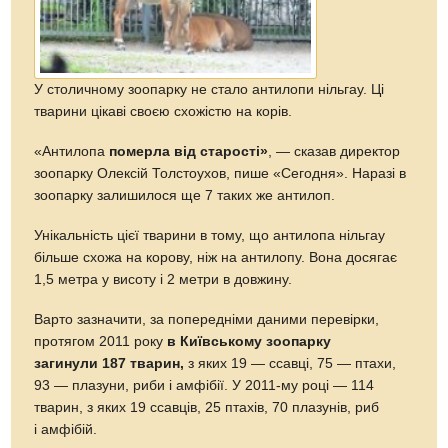
У столичному зоопарку не стало антилопи нільгау. Ці
тварини цікаві своєю схожістю на корів.
«Антилопа
померла від старості»
, — сказав директор
зоопарку Олексій Толстоухов, пише «Сегодня». Наразі в
зоопарку залишилося ще 7 таких же антилоп.
Унікальність цієї тварини в тому, що антилопа нільгау
більше схожа на корову, ніж на антилопу. Вона досягає
1,5 метра у висоту і 2 метри в довжину.
Варто зазначити, за попередніми даними перевірки,
протягом 2011 року
в Київському зоопарку
загинули 187 тварин,
з яких 19 — ссавці, 75 — птахи,
93 — плазуни, риби і амфібії. У 2011-му році — 114
тварин, з яких 19 ссавців, 25 птахів, 70 плазунів, риб
і амфібій.