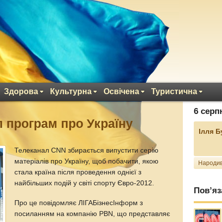
Здорова
Культурна
Освічена
Туристична
6 серп
 програм про Україну
Ілля 
Телеканал CNN збирається випустити серію
матеріалів про Україну, щоб побачити, якою
Народив
стала країна після проведення однієї з
найбільших подій у світі спорту Євро-2012.
Пов’яз
Про це повідомляє ЛIГАБiзнесIнформ з
посиланням на компанію PBN, що представляє