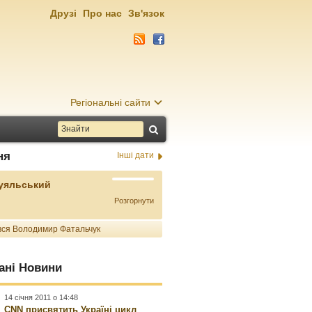
Друзі
Про нас
Зв'язок
Регіональні сайти
ня
Інші дати
Буяльський
Розгорнути
ся Володимир Фатальчук
ані Новини
14 січня 2011 о 14:48
CNN присвятить Україні цикл