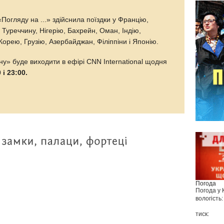
Погляду на ...» здійснила поїздки у Францію,
Туреччину, Нігерію, Бахрейн, Оман, Індію,
Корею, Грузію, Азербайджан, Філіппіни і Японію.
у» буде виходити в ефірі CNN International щодня
і 23:00.
Погода
Погода у
вологість:
тиск: