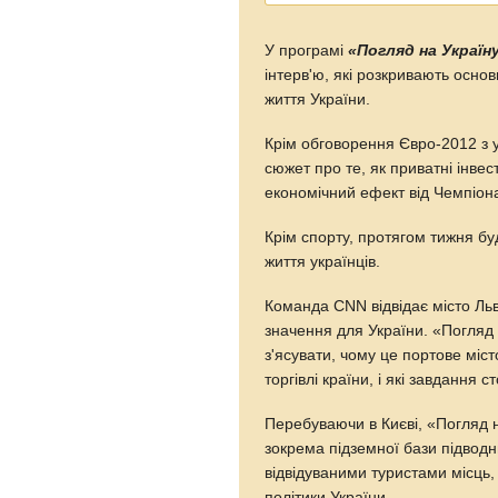
У програмі
«Погляд на Україн
інтерв'ю, які розкривають основн
життя України.
Крім обговорення Євро-2012 з 
сюжет про те, як приватні інвес
економічний ефект від Чемпіона
Крім спорту, протягом тижня б
життя українців.
Команда CNN відвідає місто Льв
значення для України. «Погляд 
з'ясувати, чому це портове мі
торгівлі країни, і які завдання 
Перебуваючи в Києві, «Погляд н
зокрема підземної бази підводн
відвідуваними туристами місць,
політики України.