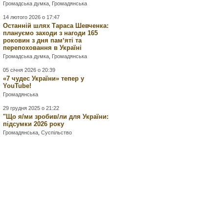
Громадська думка
,
Громадянська
14 лютого 2026 о 17:47
Останній шлях Тараса Шевченка:
плануємо заходи з нагоди 165
роковин з дня памʼяті та
перепоховання в Україні
Громадська думка
,
Громадянська
05 січня 2026 о 20:39
«7 чудес України» тепер у
YouTube!
Громадянська
29 грудня 2025 о 21:22
"Що я/ми зробив/ли для України:
підсумки 2026 року
Громадянська
,
Суспільство