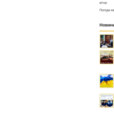
вітер:
Погода н
Новин