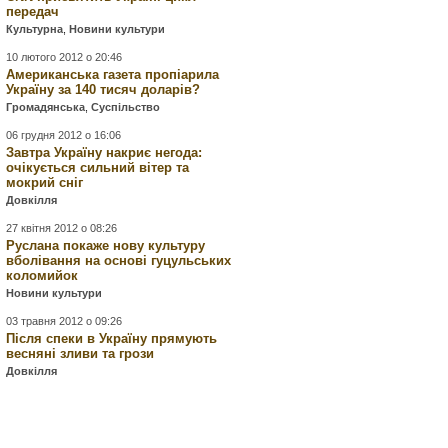
передач
Культурна
,
Новини культури
10 лютого 2012 о 20:46
Американська газета пропіарила
Україну за 140 тисяч доларів?
Громадянська
,
Суспільство
06 грудня 2012 о 16:06
Завтра Україну накриє негода:
очікується сильний вітер та
мокрий сніг
Довкілля
27 квітня 2012 о 08:26
Руслана покаже нову культуру
вболівання на основі гуцульських
коломийок
Новини культури
03 травня 2012 о 09:26
Після спеки в Україну прямують
весняні зливи та грози
Довкілля