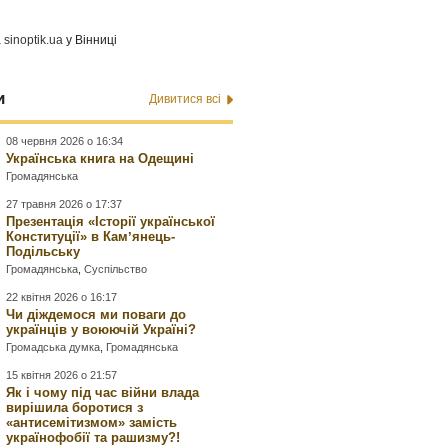
а
sinoptik.ua
у Вінниці
и
Дивитися всі
08 червня 2026 о 16:34
Українська книга на Одещині
Громадянська
27 травня 2026 о 17:37
Презентація «Історії української
Конституції» в Камʼянець-
Подільську
Громадянська
,
Суспільство
22 квітня 2026 о 16:17
Чи діждемося ми поваги до
українців у воюючій Україні?
Громадська думка
,
Громадянська
15 квітня 2026 о 21:57
Як і чому під час війни влада
вирішила боротися з
«антисемітизмом» замість
українофобії та рашизму?!