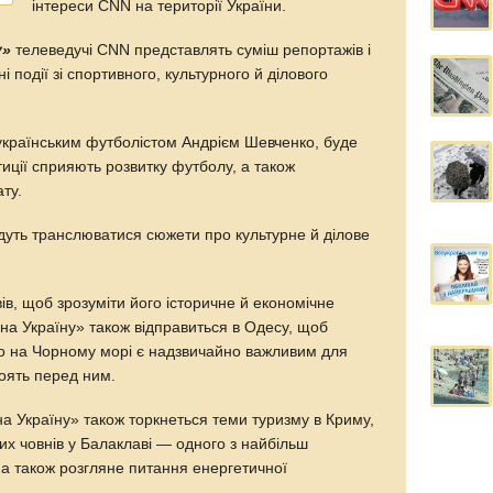
інтереси CNN на території України.
у»
телеведучі CNN представлять суміш репортажів і
і події зі спортивного, культурного й ділового
українським футболістом Андрієм Шевченко, буде
тиції сприяють розвитку футболу, а також
ту.
удуть транслюватися сюжети про культурне й ділове
ів, щоб зрозуміти його історичне й економічне
на Україну» також відправиться в Одесу, щоб
сто на Чорному морі є надзвичайно важливим для
стоять перед ним.
а Україну» також торкнеться теми туризму в Криму,
их човнів у Балаклаві — одного з найбільш
 а також розгляне питання енергетичної