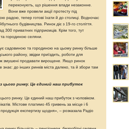
переконують, що рішення влади незаконне.
Вони вже провели акції протесту під
ою радою, тепер готові їхати й до столиці. Водночас
бутнього будівництва. Ринок діє з 19-го століття.
ад 300 приватних підприємців. Крім того, тут
 та городиною селяни.
ує садовиною та городиною на цьому ринку більше
дського району, звідки приїздить, роботи для
ож змушені продавати вирощене. Якщо ринок
е знає: до інших ринків міста далеко, та й збори там
ез цього ринку. Це єдиний наш прибуток
 цього ринку. Це єдиний наш прибуток з чоловіком.
катів. Містове платимо 45 гривень за місце і 6
 продукція експертизу щодня», – розказала Радіо
 на ринку більшість – пенсіонери, безробітні селяни.