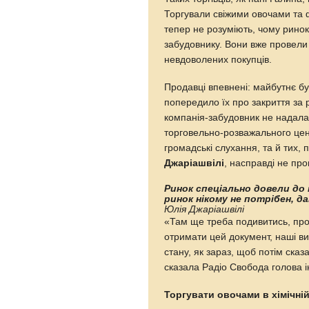
Торгували свіжими овочами та ф
тепер не розуміють, чому рино
забудовнику. Вони вже провели 
невдоволених покупців.
Продавці впевнені: майбутнє бу
попередило їх про закриття за р
компанія-забудовник не надала
торговельно-розважального цент
громадські слухання, та й тих, 
Джаріашвілі
, насправді не пр
Ринок спеціально довели до 
ринок нікому не потрібен, д
Юлія Джаріашвілі
«Там ще треба подивитись, пр
отримати цей документ, наші ви
стану, як зараз, щоб потім сказ
сказала Радіо Свобода голова ін
Торгувати овочами в хімічні