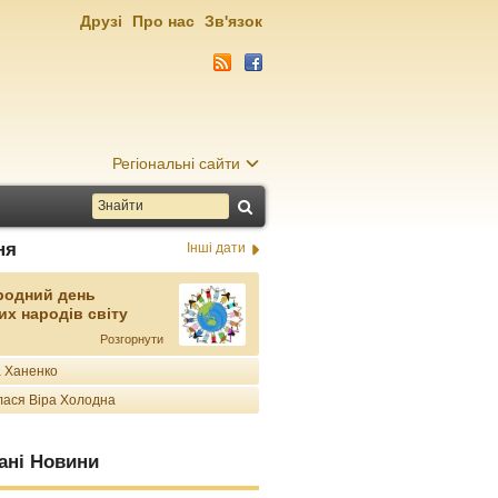
Друзі
Про нас
Зв'язок
Регіональні сайти
ня
Інші дати
родний день
их народів світу
Розгорнути
 Ханенко
ася Віра Холодна
ані Новини