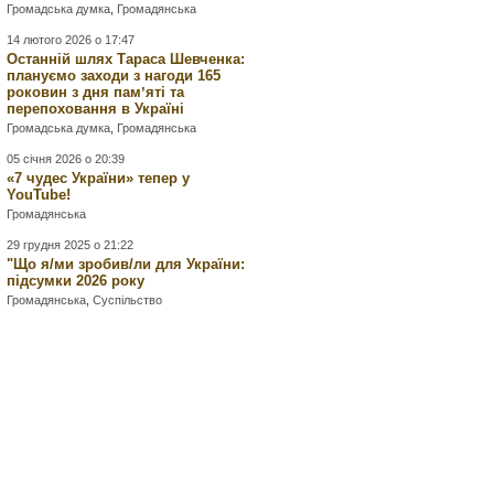
Громадська думка
,
Громадянська
14 лютого 2026 о 17:47
Останній шлях Тараса Шевченка:
плануємо заходи з нагоди 165
роковин з дня памʼяті та
перепоховання в Україні
Громадська думка
,
Громадянська
05 січня 2026 о 20:39
«7 чудес України» тепер у
YouTube!
Громадянська
29 грудня 2025 о 21:22
"Що я/ми зробив/ли для України:
підсумки 2026 року
Громадянська
,
Суспільство