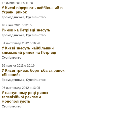
12 липня 2011 о 11:20
У Києві відкриють найбільший в
Україні ринок
Громадянська
,
Суспільство
18 січня 2011 о 12:35
Ринок на Петрівці знесуть
Громадянська
,
Суспільство
01 листопада 2012 о 16:26
У Києві знесуть найбільший
книжковий ринок на Петрівці
Суспільство
16 травня 2011 о 10:16
У Києві триває боротьба за ринок
«Лісовий»
Громадянська
,
Суспільство
26 листопада 2012 о 13:05
У наступному році ринок
телевізійної реклами
монополізують
Суспільство