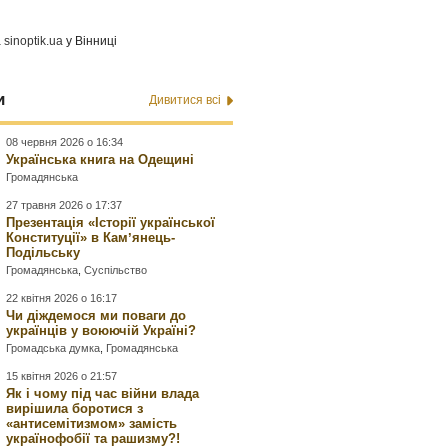
а
sinoptik.ua
у Вінниці
и
Дивитися всі
08 червня 2026 о 16:34
Українська книга на Одещині
Громадянська
27 травня 2026 о 17:37
Презентація «Історії української
Конституції» в Камʼянець-
Подільську
Громадянська
,
Суспільство
22 квітня 2026 о 16:17
Чи діждемося ми поваги до
українців у воюючій Україні?
Громадська думка
,
Громадянська
15 квітня 2026 о 21:57
Як і чому під час війни влада
вирішила боротися з
«антисемітизмом» замість
українофобії та рашизму?!