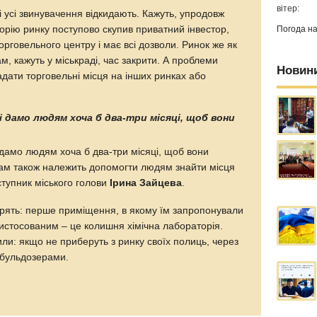
вітер:
і усі звинувачення відкидають. Кажуть, упродовж
торію ринку поступово скупив приватний інвестор,
Погода н
орговельного центру і має всі дозволи. Ринок же як
м, кажуть у міськраді, час закрити. А проблеми
Новин
надати торговельні місця на інших ринках або
 дамо людям хоча б два-три місяці, щоб вони
дамо людям хоча б два-три місяці, щоб вони
Нам також належить допомогти людям знайти місця
ступник міського голови
Ірина Зайцева
.
вірять: перше приміщення, в якому їм запропонували
ристосованим – це колишня хімічна лабораторія.
ли: якщо не приберуть з ринку своїх полиць, через
 бульдозерами.