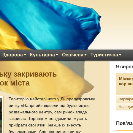
Здорова
Культурна
Освічена
Туристична
9 серп
ьку закривають
Міжна
ок міста
корінн
Територію найстарішого у Дніпропетровську
Варвара
ринку «Нагірний» відвели під будівництво
Народил
розважального центру, сам ринок влада
закриває. Торгівцям повідомили: мусять
Пов’яз
прибрати свої ятки, інакше їх знесуть
бульдозерами. Але підприємці ринку