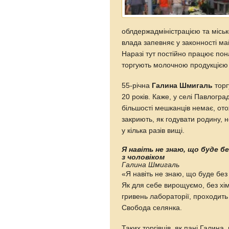
облдержадміністрацією та міськ
влада запевняє у законності май
Наразі тут постійно працює пон
торгують молочною продукцією
55-річна
Галина Шмигаль
торг
20 років. Каже, у селі Павлогра
більшості мешканців немає, от
закриють, як годувати родину, н
у кілька разів вищі.
Я навіть не знаю, що буде б
з чоловіком
Галина Шмигаль
«Я навіть не знаю, що буде без
Як для себе вирощуємо, без хімі
гривень лабораторії, проходить
Свобода селянка.
Таких торгівців, як пані Галина,