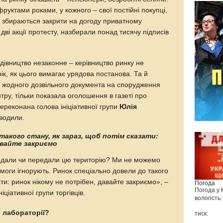
руктами роками, у кожного – свої постійні покупці,
к збираються закрити на догоду приватному
дві акції протесту, назбирали понад тисячу підписів
дівництво незаконне – керівництво ринку не
ік, як цього вимагає урядова постанова. Та й
 жодного дозвільного документа на спорудження
ру, тільки показала оголошення в газеті про
переконана голова ініціативної групи
Юлія
оводили.
такого стану, як зараз, щоб потім сказати:
авайте закриємо
одали чи передали цю територію? Ми не можемо
моги ігнорують. Ринок спеціально довели до такого
ати: ринок нікому не потрібен, давайте закриємо», –
Погода
Погода у
іціативної групи торгівців.
вологість:
й лабораторії?
тиск: