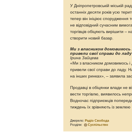
У Дніпропетровській міській рад
останніх десяти років усю тери
тепер він ініціює спорудження т
не відповідний сучасним вимога
торгівців обіцяють вирішити – 
створити новий базар.
Ми з власником домовимось і
привели свої справи до ладу
Ірина Зайцева
«Ми з власником домовимось і 
привели свої справи до ладу. 
на інших ринках», – заявила за
Продавці в обіцянки влади не 
вести торгівлю, виявилось неп
Водночас підприємців попереди
тиждень їх зрівняють із землею
Джерело:
Радіо Свобода
Розділи:
Суспільство