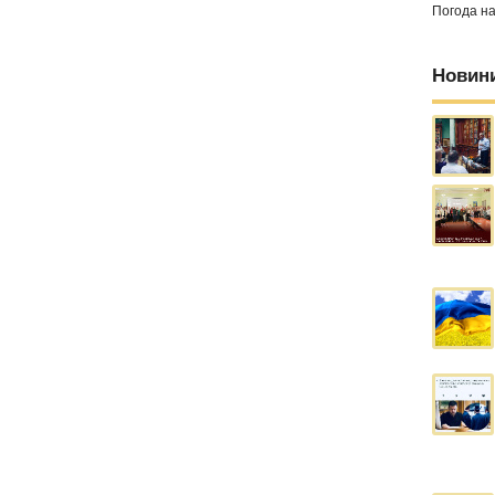
Погода н
Новин