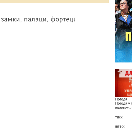
Погода
Погода у
вологість:
тиск:
вітер: