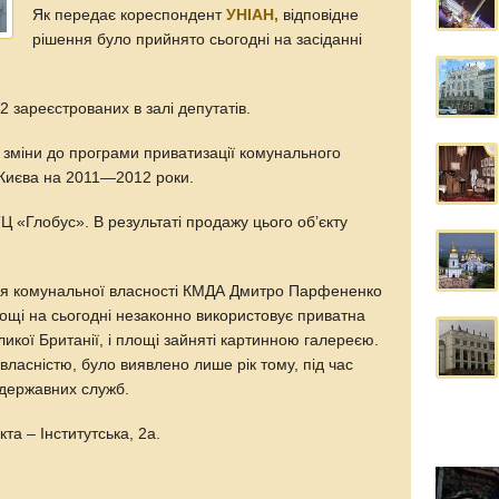
Як передає кореспондент
УНІАН,
відповідне
рішення було прийнято сьогодні на засіданні
2 зареєстрованих в залі депутатів.
зміни до програми приватизації комунального
 Києва на 2011—2012 роки.
ТЦ «Глобус». В результаті продажу цього об’єкту
ня комунальної власності КМДА Дмитро Парфененко
площі на сьогодні незаконно використовує приватна
ликої Британії, і площі зайняті картинною галереєю.
власністю, було виявлено лише рік тому, під час
 державних служб.
та – Інститутська, 2а.