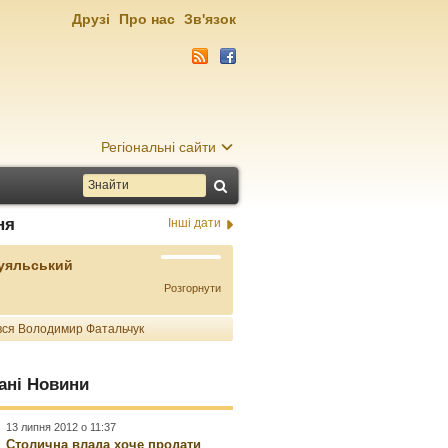
Друзі
Про нас
Зв'язок
Регіональні сайти
ня
Інші дати
Буяльський
Розгорнути
ся Володимир Фатальчук
ані Новини
13 липня 2012 о 11:37
Столична влада хоче продати