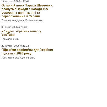
14 лютого 2026 о 17:47
Останній шлях Тараса Шевченка:
плануємо заходи з нагоди 165
роковин з дня памʼяті та
перепоховання в Україні
Громадська думка
,
Громадянська
05 січня 2026 о 20:39
«7 чудес України» тепер у
YouTube!
Громадянська
29 грудня 2025 о 21:22
"Що я/ми зробив/ли для України:
підсумки 2026 року
Громадянська
,
Суспільство