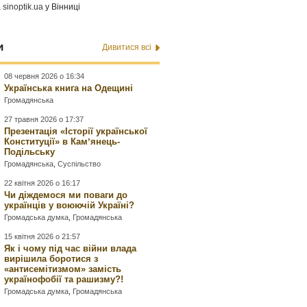
а
sinoptik.ua
у Вінниці
и
Дивитися всі
08 червня 2026 о 16:34
Українська книга на Одещині
Громадянська
27 травня 2026 о 17:37
Презентація «Історії української
Конституції» в Камʼянець-
Подільську
Громадянська
,
Суспільство
22 квітня 2026 о 16:17
Чи діждемося ми поваги до
українців у воюючій Україні?
Громадська думка
,
Громадянська
15 квітня 2026 о 21:57
Як і чому під час війни влада
вирішила боротися з
«антисемітизмом» замість
українофобії та рашизму?!
Громадська думка
,
Громадянська