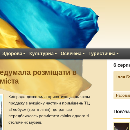
Здорова
Культурна
Освічена
Туристична
6 серп
едумала розміщати в
Ілля 
міста
Народив
Київрада дозволила приватизацію шляхом
продажу з аукціону частини приміщень ТЦ
«Глобус» (третя лінія), де раніше
Пов’яз
передбачалось розмістити філію одного зі
столичних музеїв.