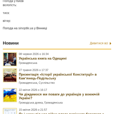
Погода у
Києві
вологість:
тиск:
вітер:
Погода на
sinoptik.ua
у Вінниці
Новини
Дивитися всі
08 червня 2026 о 16:34
Українська книга на Одещині
Громадянська
27 травня 2026 о 17:37
Презентація «Історії української Конституції» в
Камʼянець-Подільську
Громадянська
,
Суспільство
22 квітня 2026 о 16:17
Чи діждемося ми поваги до українців у воюючій
Україні?
Громадська думка
,
Громадянська
15 квітня 2026 о 21:57