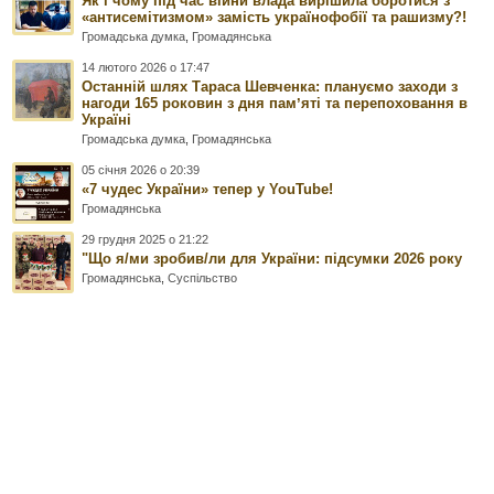
Як і чому під час війни влада вирішила боротися з
«антисемітизмом» замість українофобії та рашизму?!
Громадська думка
,
Громадянська
14 лютого 2026 о 17:47
Останній шлях Тараса Шевченка: плануємо заходи з
нагоди 165 роковин з дня памʼяті та перепоховання в
Україні
Громадська думка
,
Громадянська
05 січня 2026 о 20:39
«7 чудес України» тепер у YouTube!
Громадянська
29 грудня 2025 о 21:22
"Що я/ми зробив/ли для України: підсумки 2026 року
Громадянська
,
Суспільство