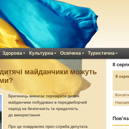
Здорова
Культурна
Освічена
Туристична
8 серп
 дитячі майданчики можуть
8 серп
ими?
Всесвітн
Бригинець вимагає перевірити дитячі
майданчики побудовані в передвиборчий
Народив
період на безпечність та придатність
до використання.
Пов’яз
Про це повідомляє прес-служба депутата