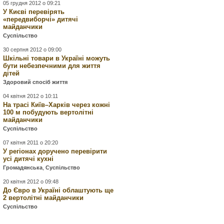
05 грудня 2012 о 09:21
У Києві перевірять
«передвиборчі» дитячі
майданчики
Суспільство
30 серпня 2012 о 09:00
Шкільні товари в Україні можуть
бути небезпечними для життя
дітей
Здоровий спосіб життя
04 квітня 2012 о 10:11
На трасі Київ–Харків через кожні
100 м побудують вертолітні
майданчики
Суспільство
07 квітня 2011 о 20:20
У регіонах доручено перевірити
усі дитячі кухні
Громадянська
,
Суспільство
20 квітня 2012 о 09:48
До Євро в Україні облаштують ще
2 вертолітні майданчики
Суспільство