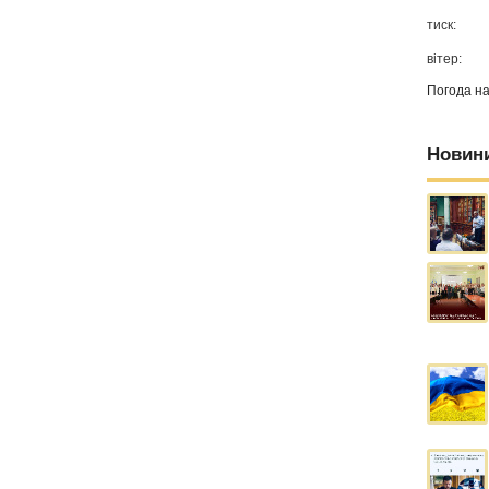
тиск:
вітер:
Погода н
Новин