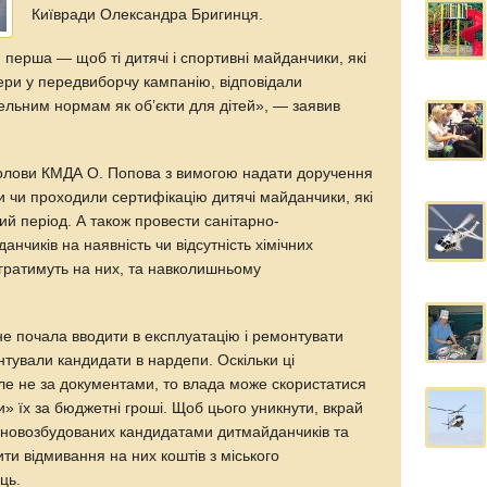
Київради Олександра Бригинця.
перша — щоб ті дитячі і спортивні майданчики, які
ри у передвиборчу кампанію, відповідали
вельним нормам як об’єкти для дітей», — заявив
голови КМДА О. Попова з вимогою надати доручення
и чи проходили сертифікацію дитячі майданчики, які
й період. А також провести санітарно-
анчиків на наявність чи відсутність хімічних
 гратимуть на них, та навколишньому
е почала вводити в експлуатацію і ремонтувати
онтували кандидати в нардепи. Оскільки ці
ле не за документами, то влада може скористатися
» їх за бюджетні гроші. Щоб цього уникнути, вкрай
 новозбудованих кандидатами дитмайданчиків та
тити відмивання на них коштів з міського
ць.