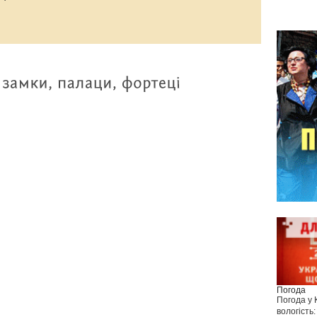
Погода
Погода у
вологість: