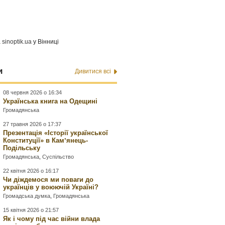
а
sinoptik.ua
у Вінниці
и
Дивитися всі
08 червня 2026 о 16:34
Українська книга на Одещині
Громадянська
27 травня 2026 о 17:37
Презентація «Історії української
Конституції» в Камʼянець-
Подільську
Громадянська
,
Суспільство
22 квітня 2026 о 16:17
Чи діждемося ми поваги до
українців у воюючій Україні?
Громадська думка
,
Громадянська
15 квітня 2026 о 21:57
Як і чому під час війни влада