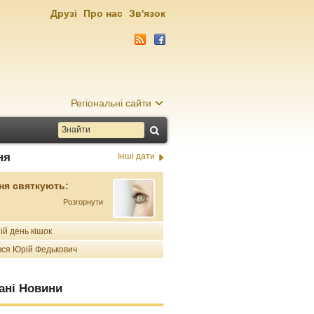
Друзі
Про нас
Зв'язок
Регіональні сайти
ня
Інші дати
ня святкують:
Розгорнути
ій день кішок
ся Юрій Федькович
ані Новини