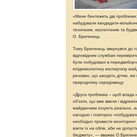
«Мене бентежить дві проблеми: 
набудували кандидати-мільйоне
технічним, екологічним та буді
О. Бригинець.
Тому Бригинець звернувся до 
відповідним службам перевірит
були побудовані в передвиборчи
епідеміологічну експертизу майд
речовин, що шкодять дітям, які
природному середовищу.
«Друга проблема – щоб влада н
об’єкти, що вже ввели і відрем
майданчики існують реально, а
нагодою і повторно «побудувати
необхідно провести моніторинг
взяти їх на облік, аби не допус
бюджету», — вважає О.Бригине