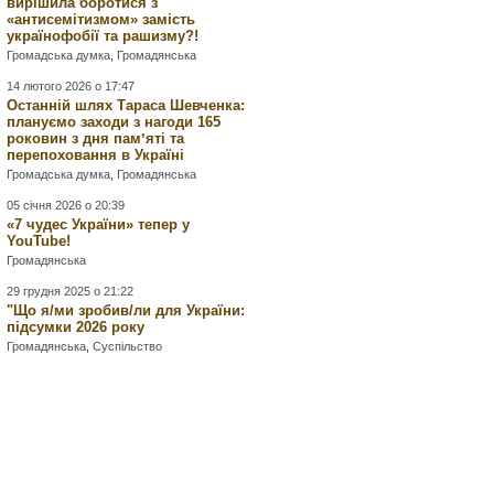
вирішила боротися з
«антисемітизмом» замість
українофобії та рашизму?!
Громадська думка
,
Громадянська
14 лютого 2026 о 17:47
Останній шлях Тараса Шевченка:
плануємо заходи з нагоди 165
роковин з дня памʼяті та
перепоховання в Україні
Громадська думка
,
Громадянська
05 січня 2026 о 20:39
«7 чудес України» тепер у
YouTube!
Громадянська
29 грудня 2025 о 21:22
"Що я/ми зробив/ли для України:
підсумки 2026 року
Громадянська
,
Суспільство