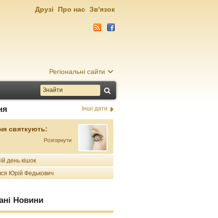
Друзі
Про нас
Зв'язок
Регіональні сайти
ня
Інші дати
ня святкують:
Розгорнути
ій день кішок
ся Юрій Федькович
ані Новини