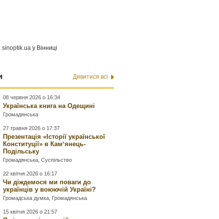
а
sinoptik.ua
у Вінниці
и
Дивитися всі
08 червня 2026 о 16:34
Українська книга на Одещині
Громадянська
27 травня 2026 о 17:37
Презентація «Історії української
Конституції» в Камʼянець-
Подільську
Громадянська
,
Суспільство
22 квітня 2026 о 16:17
Чи діждемося ми поваги до
українців у воюючій Україні?
Громадська думка
,
Громадянська
15 квітня 2026 о 21:57