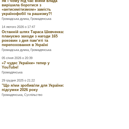
Як і чому під час війни влада
вирішила боротися з
«антисемітизмом» замість
українофобії та рашизму?!
Громадська думка
,
Громадянська
14 лютого 2026 о 17:47
Останній шлях Тараса Шевченка:
плануємо заходи з нагоди 165
роковин з дня памʼяті та
перепоховання в Україні
Громадська думка
,
Громадянська
05 січня 2026 о 20:39
«7 чудес України» тепер у
YouTube!
Громадянська
29 грудня 2025 о 21:22
"Що я/ми зробив/ли для України:
підсумки 2026 року
Громадянська
,
Суспільство