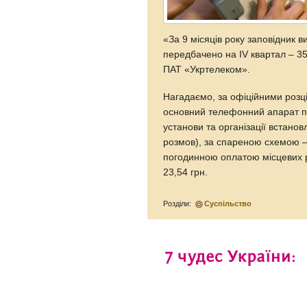
«За 9 місяців року заповідник в
передбачено на IV квартал – 35
ПАТ «Укртелеком».
Нагадаємо, за офіційними розц
основний телефонний апарат пі
установи та організації встано
розмов), за спареною схемою –
погодинною оплатою місцевих ро
23,54 грн.
Розділи:
Суспільство