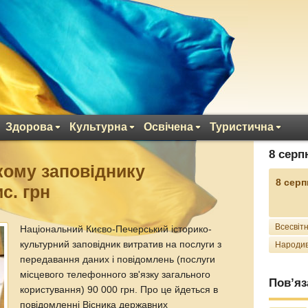
Здорова
Культурна
Освічена
Туристична
8 серп
кому заповіднику
8 серп
с. грн
Всесвітн
Національний Києво-Печерський історико-
культурний заповідник витратив на послуги з
Народив
передавання даних і повідомлень (послуги
місцевого телефонного зв'язку загального
Пов’яз
користування) 90 000 грн. Про це йдеться в
повідомленні Вісника державних