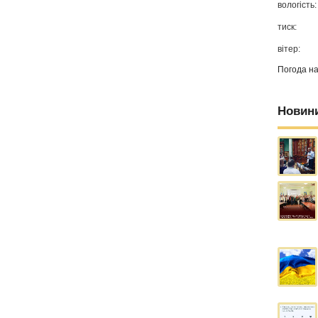
вологість:
тиск:
вітер:
Погода н
Новин