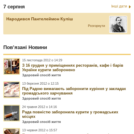
7 серпня
Інші дати
Народився Пантелеймон Куліш
Розгорнути
Пов’язані Новини
15 листопада 2012 о 14:29
З 16 грудня у приміщеннях ресторанів, кафе і барів
України курити заборонено
Здоровий спосіб життя
13 березня 2012 о 12:15
Під Радою вимагають заборонити куріння у закладах
громадського харчування
Здоровий спосіб життя
24 травня 2012 о 14:16
Рада повністю заборонила курити у громадських
місцях
Здоровий спосіб життя
13 червня 2012 о 15:57