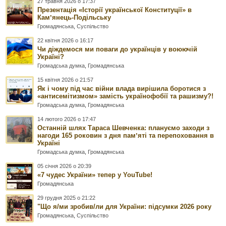
27 травня 2026 о 17:37
Презентація «Історії української Конституції» в
Камʼянець-Подільську
Громадянська
,
Суспільство
22 квітня 2026 о 16:17
Чи діждемося ми поваги до українців у воюючій
Україні?
Громадська думка
,
Громадянська
15 квітня 2026 о 21:57
Як і чому під час війни влада вирішила боротися з
«антисемітизмом» замість українофобії та рашизму?!
Громадська думка
,
Громадянська
14 лютого 2026 о 17:47
Останній шлях Тараса Шевченка: плануємо заходи з
нагоди 165 роковин з дня памʼяті та перепоховання в
Україні
Громадська думка
,
Громадянська
05 січня 2026 о 20:39
«7 чудес України» тепер у YouTube!
Громадянська
29 грудня 2025 о 21:22
"Що я/ми зробив/ли для України: підсумки 2026 року
Громадянська
,
Суспільство