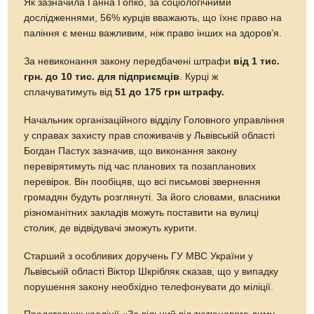
Як зазначила Ганна Гопко, за соціологічними
дослідженнями, 56% курців вважають, що їхнє право на
паління є менш важливим, ніж право інших на здоров’я.
За невиконання закону передбачені штрафи
від 1 тис.
грн. до 10 тис. для підприємців
. Курці ж
сплачуватимуть від
51 до 175 грн штрафу.
Начальник організаційного відділу Головного управління
у справах захисту прав споживачів у Львівській області
Богдан Пастух зазначив, що виконання закону
перевірятимуть під час планових та позапланових
перевірок. Він пообіцяв, що всі письмові звернення
громадян будуть розглянуті. За його словами, власники
різноманітних закладів можуть поставити на вулиці
столик, де відвідувачі зможуть курити.
Старший з особливих доручень ГУ МВС України у
Львівській області Віктор Шкрібляк сказав, що у випадку
порушення закону необхідно телефонувати до міліції.