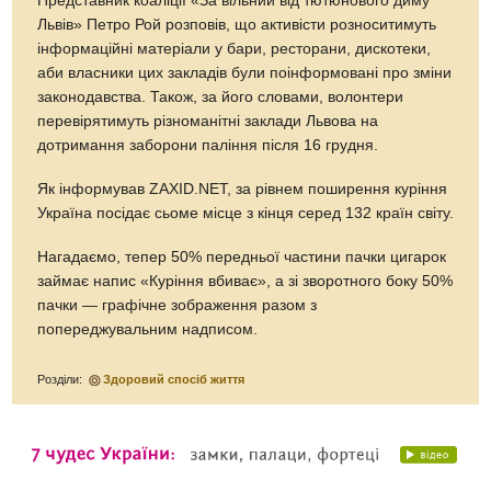
Представник коаліції «За вільний від тютюнового диму
Львів» Петро Рой розповів, що активісти розноситимуть
інформаційні матеріали у бари, ресторани, дискотеки,
аби власники цих закладів були поінформовані про зміни
законодавства. Також, за його словами, волонтери
перевірятимуть різноманітні заклади Львова на
дотримання заборони паління після 16 грудня.
Як інформував ZAXID.NET, за рівнем поширення куріння
Україна посідає сьоме місце з кінця серед 132 країн світу.
Нагадаємо, тепер 50% передньої частини пачки цигарок
займає напис «Куріння вбиває», а зі зворотного боку 50%
пачки — графічне зображення разом з
попереджувальним надписом.
Розділи:
Здоровий спосіб життя