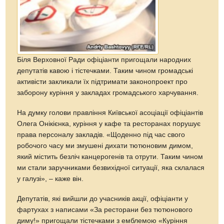
Біля Верховної Ради офіціанти пригощали народних
депутатів кавою і тістечками. Таким чином громадські
активісти закликали їх підтримати законопроект про
заборону куріння у закладах громадського харчування.
На думку голови правління Київської асоціації офіціантів
Олега Онікієнка, куріння у кафе та ресторанах порушує
права персоналу закладів. «Щоденно під час свого
робочого часу ми змушені дихати тютюновим димом,
який містить безліч канцерогенів та отрути. Таким чином
ми стали заручниками безвихідної ситуації, яка склалася
у галузі», – каже він.
Депутатів, які вийшли до учасників акції, офіціанти у
фартухах з написами «За ресторани без тютюнового
диму!» пригощали тістечками з емблемою «Куріння