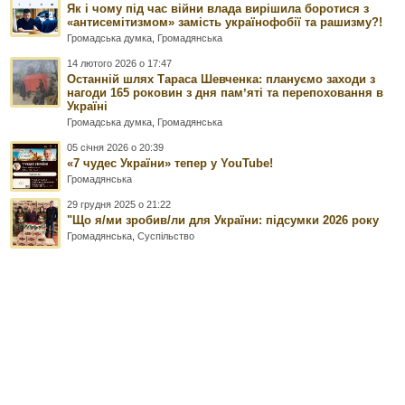
Як і чому під час війни влада вирішила боротися з
«антисемітизмом» замість українофобії та рашизму?!
Громадська думка
,
Громадянська
14 лютого 2026 о 17:47
Останній шлях Тараса Шевченка: плануємо заходи з
нагоди 165 роковин з дня памʼяті та перепоховання в
Україні
Громадська думка
,
Громадянська
05 січня 2026 о 20:39
«7 чудес України» тепер у YouTube!
Громадянська
29 грудня 2025 о 21:22
"Що я/ми зробив/ли для України: підсумки 2026 року
Громадянська
,
Суспільство