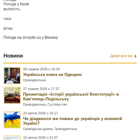
Погода у
Києві
вологість:
тиск:
вітер:
Погода на
sinoptik.ua
у Вінниці
Новини
Дивитися всі
08 червня 2026 о 16:34
Українська книга на Одещині
Громадянська
27 травня 2026 о 17:37
Презентація «Історії української Конституції» в
Камʼянець-Подільську
Громадянська
,
Суспільство
22 квітня 2026 о 16:17
Чи діждемося ми поваги до українців у воюючій
Україні?
Громадська думка
,
Громадянська
15 квітня 2026 о 21:57