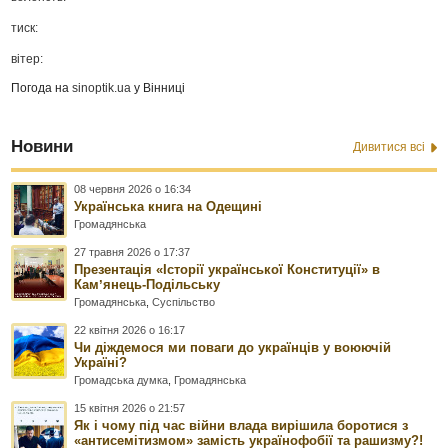
тиск:
вітер:
Погода на
sinoptik.ua
у Вінниці
Новини
Дивитися всі
08 червня 2026 о 16:34
Українська книга на Одещині
Громадянська
27 травня 2026 о 17:37
Презентація «Історії української Конституції» в
Камʼянець-Подільську
Громадянська
,
Суспільство
22 квітня 2026 о 16:17
Чи діждемося ми поваги до українців у воюючій
Україні?
Громадська думка
,
Громадянська
15 квітня 2026 о 21:57
Як і чому під час війни влада вирішила боротися з
«антисемітизмом» замість українофобії та рашизму?!