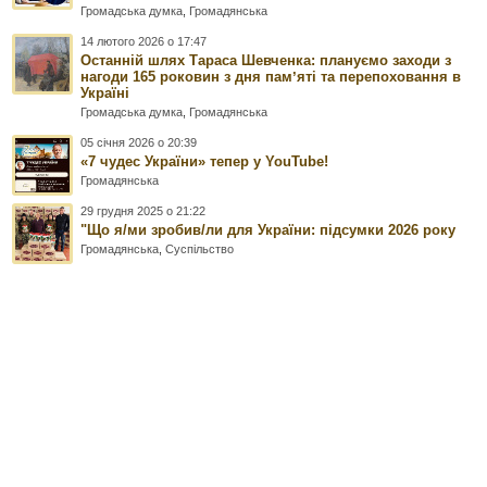
Громадська думка
,
Громадянська
14 лютого 2026 о 17:47
Останній шлях Тараса Шевченка: плануємо заходи з
нагоди 165 роковин з дня памʼяті та перепоховання в
Україні
Громадська думка
,
Громадянська
05 січня 2026 о 20:39
«7 чудес України» тепер у YouTube!
Громадянська
29 грудня 2025 о 21:22
"Що я/ми зробив/ли для України: підсумки 2026 року
Громадянська
,
Суспільство