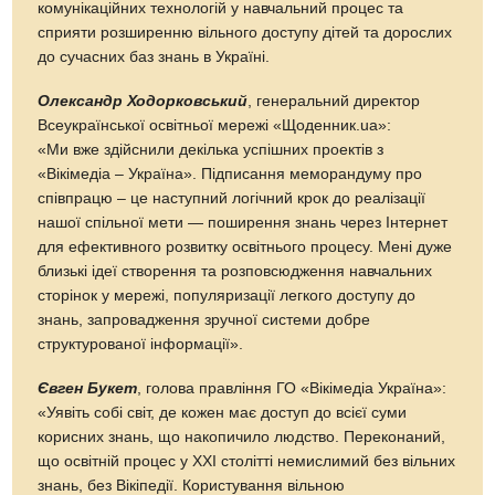
комунікаційних технологій у навчальний процес та
сприяти розширенню вільного доступу дітей та дорослих
до сучасних баз знань в Україні.
Олександр Ходорковський
, генеральний директор
Всеукраїнської освітньої мережі «Щоденник.ua»:
«Ми вже здійснили декілька успішних проектів з
«Вікімедіа – Україна». Підписання меморандуму про
співпрацю – це наступний логічний крок до реалізації
нашої спільної мети — поширення знань через Інтернет
для ефективного розвитку освітнього процесу. Мені дуже
близькі ідеї створення та розповсюдження навчальних
сторінок у мережі, популяризації легкого доступу до
знань, запровадження зручної системи добре
структурованої інформації».
Євген Букет
, голова правління ГО «Вікімедіа Україна»:
«Уявіть собі світ, де кожен має доступ до всієї суми
корисних знань, що накопичило людство. Переконаний,
що освітній процес у ХХІ столітті немислимий без вільних
знань, без Вікіпедії. Користування вільною