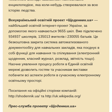
енциклопедією, яка коли-небудь створювалася за всю
історію людства.
Всеукраїнський освітній проект «Щоденник.ua»
—
найбільший освітній інтернет-проект України, за
допомогою якого навчаються 9655 шкіл. Вже підключено
934937 школярів, 135013 вчителів i 230055 батьків. Це
безкоштовна закрита система автоматизованого
документообігу для навчальних закладів, яка поєднує в
собі функції для навчання та спілкування (електронний
щоденник, класний журнал, розклад, звітність тощо).
Наочне уявлення процесу роботи в Єдиній освітній
мережі дозволить гостям та учасникам виставки
побачити всі аспекти роботи в сучасному електронному
освітньому просторі.
Посилання на офіційні сторінки компаній:
http://shodennik.ua/ та http://uk.wikipedia.org/
Прес-служба проекту «Щоденник.ua»