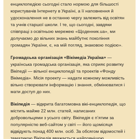
енциклопедією сьогодні стало нормою для більшості
користувачів Інтернету в Україні, а її наповнення й
удосконалення не в останню чергу залежить від освітян
та учнів старшої школи. І те, що сьогодні, завдяки
співпраці з освітньою мережею «Щоденник.ua», ми
долучаємо до вільних знань майбутнє покоління
громадян України, є, на мій погляд, знаковою подією».
Громадська організація «Вікімедіа Україна»
—
українська громадська організація, яка сприяє розвитку
Вікіпедії — вільної енциклопедії та проектів «Фонду
Вікімедіа». Місія проекту — надати кожному можливість
вільно створювати інформацію і знання, обмінюватися і
мати доступ до них.
Вікіпедія
— відкрита багатомовна вікі-енциклопедія, що
містить майже 22 млн. статей, написаних
добровольцями з усього світу. Вікіпедія є п'ятим за
популярністю веб-сайтом у світі — його щомісяця
відвідують понад 400 млн. осіб. За обсягом відомостей і
тематикою Вікіпедія вважається найповнішою