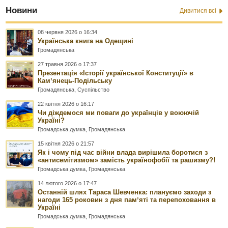
Новини
Дивитися всі
08 червня 2026 о 16:34
Українська книга на Одещині
Громадянська
27 травня 2026 о 17:37
Презентація «Історії української Конституції» в
Камʼянець-Подільську
Громадянська
,
Суспільство
22 квітня 2026 о 16:17
Чи діждемося ми поваги до українців у воюючій
Україні?
Громадська думка
,
Громадянська
15 квітня 2026 о 21:57
Як і чому під час війни влада вирішила боротися з
«антисемітизмом» замість українофобії та рашизму?!
Громадська думка
,
Громадянська
14 лютого 2026 о 17:47
Останній шлях Тараса Шевченка: плануємо заходи з
нагоди 165 роковин з дня памʼяті та перепоховання в
Україні
Громадська думка
,
Громадянська