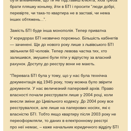
бути впевненим, що ти не підставиш клієнта, хіба треба
брати пляшку коньяку, йти в БТІ і просити “люди добрі,
перевірте, чи
така-то
квартира не в заставі, чи нема
інших обтяжень...”.
Замість БТІ буде інша монополія. Тепер приватна
У коридорах БТІ незвично порожньо. Більшість кабінетів
— зачинені. Ще до нового року лише з львівського БТІ
звільнили 60 чоловік. Тепер левова частка тих, хто
залишився, змушені були піти у відпустку за власний
рахунок. Доступу до реєстру вони не мають.
“Перевага БТІ була у тому, що у нас була технічна
документація від 1945 року, тому можна було звірити
документи. У нас величезний паперовий архів. Право
власності почали реєструвати лише у 2004 році, коли
внесли зміни до Цивільного кодексу. До 2004 року все
реєструвалося, але лише на паперових носіях, які є
власністю БТІ. Тобто якщо квартиру після 2003 року не
переоформляли, то даних в електронному реєстрі
про неї немає, – каже начальник юридичного відділу БТІ