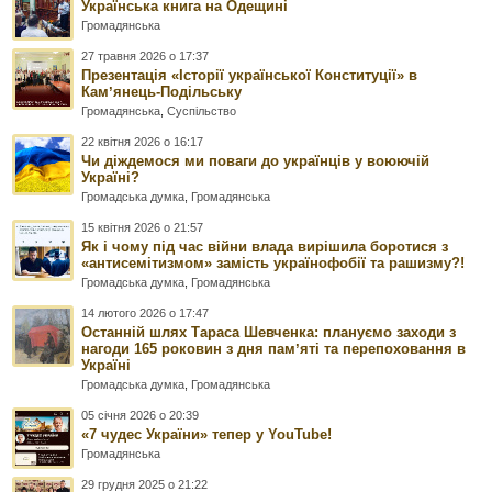
Українська книга на Одещині
Громадянська
27 травня 2026 о 17:37
Презентація «Історії української Конституції» в
Камʼянець-Подільську
Громадянська
,
Суспільство
22 квітня 2026 о 16:17
Чи діждемося ми поваги до українців у воюючій
Україні?
Громадська думка
,
Громадянська
15 квітня 2026 о 21:57
Як і чому під час війни влада вирішила боротися з
«антисемітизмом» замість українофобії та рашизму?!
Громадська думка
,
Громадянська
14 лютого 2026 о 17:47
Останній шлях Тараса Шевченка: плануємо заходи з
нагоди 165 роковин з дня памʼяті та перепоховання в
Україні
Громадська думка
,
Громадянська
05 січня 2026 о 20:39
«7 чудес України» тепер у YouTube!
Громадянська
29 грудня 2025 о 21:22