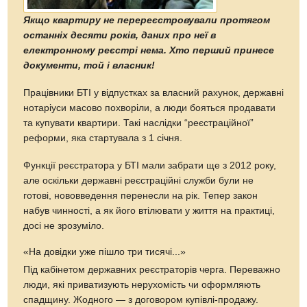
Якщо квартиру не перереєстровували протягом
останніх десяти років, даних про неї в
електронному реєстрі нема. Хто перший принесе
документи, той і власник!
Працівники БТІ у відпустках за власний рахунок, державні
нотаріуси масово похворіли, а люди бояться продавати
та купувати квартири. Такі наслідки “реєстраційної”
реформи, яка стартувала з 1 січня.
Функції реєстратора у БТІ мали забрати ще з 2012 року,
але оскільки державні реєстраційні служби були не
готові, нововведення перенесли на рік. Тепер закон
набув чинності, а як його втілювати у життя на практиці,
досі не зрозуміло.
«На довідки уже пішло три тисячі...»
Під кабінетом державних реєстраторів черга. Переважно
люди, які приватизують нерухомість чи оформляють
спадщину. Жодного — з договором купівлі-продажу.