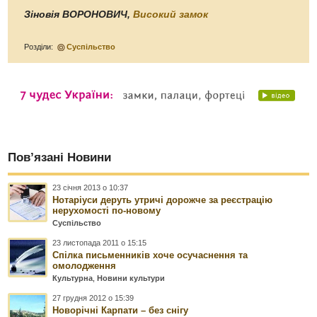
Зіновія ВОРОНОВИЧ,
Високий замок
Розділи:
Суспільство
Пов’язані Новини
23 січня 2013 о 10:37
Нотаріуси деруть утричі дорожче за реєстрацію
нерухомості по-новому
Суспільство
23 листопада 2011 о 15:15
Спілка письменників хоче осучаснення та
омолодження
Культурна
,
Новини культури
27 грудня 2012 о 15:39
Новорічні Карпати – без снігу