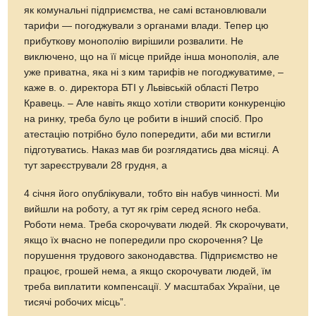
як комунальні підприємства, не самі встановлювали
тарифи — погоджували з органами влади. Тепер цю
прибуткову монополію вирішили розвалити. Не
виключено, що на її місце прийде інша монополія, але
уже приватна, яка ні з ким тарифів не погоджуватиме, –
каже в. о. директора БТІ у Львівській області Петро
Кравець. – Але навіть якщо хотіли створити конкуренцію
на ринку, треба було це робити в інший спосіб. Про
атестацію потрібно було попередити, аби ми встигли
підготуватись. Наказ мав би розглядатись два місяці. А
тут зареєстрували 28 грудня, а
4 січня його опублікували, тобто він набув чинності. Ми
вийшли на роботу, а тут як грім серед ясного неба.
Роботи нема. Треба скорочувати людей. Як скорочувати,
якщо їх вчасно не попередили про скорочення? Це
порушення трудового законодавства. Підприємство не
працює, грошей нема, а якщо скорочувати людей, їм
треба виплатити компенсації. У масштабах України, це
тисячі робочих місць”.