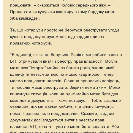
працювати, – скаржиться чоловік середнього віку. –
Продавати чи купувати квартиру в тому бардаку може
хіба камікадзе”.
Те, що нотаріуси просто не беруться реєструвати угоди
купівлі-продажу нерухомості, підтвердив один із
приватних нотаріусів.
“Є одиниці, які за це беруться. Раніше ми робили запит в
БТІ, отримували витяг з реєстру прав власності. Могли
мати всю “історію” майна за багато років, знали, який
шлейф тягнеться за тією чи іншою квартирою. Тепер
маємо працювати наосліп. Людина приносить папірець, і
ти наосліп маєш реєструвати. Звірити нема з чим. Може
виникнути ситуація, коли на одне майно може бути два
комплекти документів, – каже нотаріус. – Тобто загальне
уявлення, що ми маємо робити, є, а чітких інструкцій
нема. Правове поле неоднозначне. Скажімо, в одних
документах досі згадується витяг з реєстру прав
власності БТІ, хоча БТІ уже не може його видавати. Аби