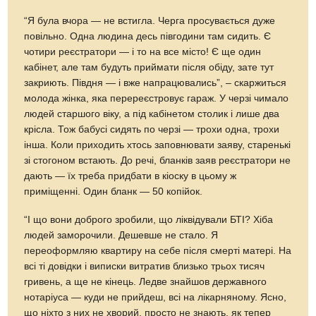
“Я була вчора — не встигла. Черга просувається дуже
повільно. Одна людина десь півгодини там сидить. Є
чотири реєстратори — і то на все місто! Є ще один
кабінет, але там будуть приймати після обіду, зате тут
закриють. Півдня — і вже напрацювались”, – скаржиться
молода жінка, яка перереєстровує гараж. У черзі чимало
людей старшого віку, а під кабінетом столик і лише два
крісла. Тож бабусі сидять по черзі — трохи одна, трохи
інша. Коли приходить хтось заповнювати заяву, старенькі
зі стогоном встають. До речі, бланків заяв реєстратори не
дають — їх треба придбати в кіоску в цьому ж
приміщенні. Один бланк — 50 копійок.
“І що вони доброго зробили, що ліквідували БТІ? Хіба
людей заморочили. Дешевше не стало. Я
переоформляю квартиру на себе після смерті матері. На
всі ті довідки і виписки витратив близько трьох тисяч
гривень, а ще не кінець. Ледве знайшов державного
нотаріуса — куди не прийдеш, всі на лікарняному. Ясно,
що ніхто з них не хворий, просто не знають, як тепер