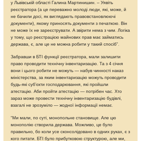
у Львівській області Галина Мартинишин. – Уявіть
реєстратора (а це переважно молоді люди, які, може, й
не бачили досі, як виглядають правовстановлюючі
документи), якому приносять документи з печаткою. Він
не може їх не зареєструвати. А звірити нема з чим. Логіка
у тому, що реєстрацією майнових прав має займатись
держава, є, але це не можна робити у такий спосіб”.
Забравши в БТІ функції реєстратора, мали залишити
право проводити технічну інвентаризацію. Та з 4 січня
вони і цього робити не можуть — набув чинності наказ
міністерства, за яким інвентаризацію можуть проводити
будь-які суб’єкти господарювання, які пройшли
атестацію. Аби пройти атестацію — потрібен час. Хто
зараз може провести технічну інвентаризацію будівлі,
взагалі не зрозуміло — жодної інформації немає.
“Ми мали, по суті, монопольне становище. Але цю
монополію створила держава. Можливо, це було
правильно, бо коли усе сконсолідовано в одних руках, є з
кого питати. БТІ було прибутковою структурою, але ми,