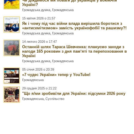
Чи діждемося ми поваги до українців у воюючій
Україні?
Громадська думка
,
Громадянська
15 квітня 2026 о 21:57
Як і чому під час війни влада вирішила боротися з
«антисемітизмом» замість українофобії та рашизму?!
Громадська думка
,
Громадянська
14 лютого 2026 о 17:47
Останній шлях Тараса Шевченка: плануємо заходи з
нагоди 165 роковин з дня памʼяті та перепоховання в
Україні
Громадська думка
,
Громадянська
05 січня 2026 о 20:39
«7 чудес України» тепер у YouTube!
Громадянська
29 грудня 2025 о 21:22
"Що я/ми зробив/ли для України: підсумки 2026 року
Громадянська
,
Суспільство