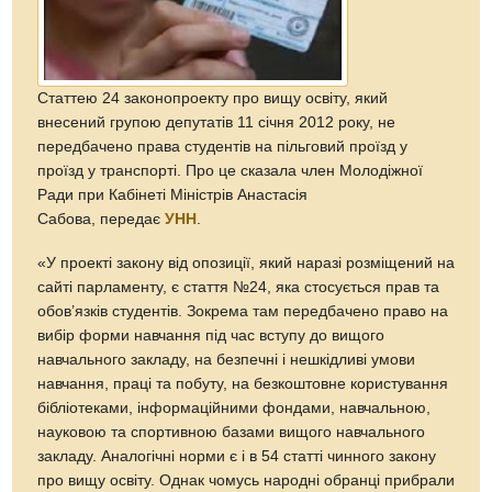
Статтею 24 законопроекту про вищу освіту, який
внесений групою депутатів 11 січня 2012 року, не
передбачено права студентів на пільговий проїзд у
проїзд у транспорті. Про це сказала член Молодіжної
Ради при Кабінеті Міністрів Анастасія
Сабова, передає
УНН
.
«У проекті закону від опозиції, який наразі розміщений на
сайті парламенту, є стаття №24, яка стосується прав та
обов’язків студентів. Зокрема там передбачено право на
вибір форми навчання під час вступу до вищого
навчального закладу, на безпечні і нешкідливі умови
навчання, праці та побуту, на безкоштовне користування
бібліотеками, інформаційними фондами, навчальною,
науковою та спортивною базами вищого навчального
закладу. Аналогічні норми є і в 54 статті чинного закону
про вищу освіту. Однак чомусь народні обранці прибрали