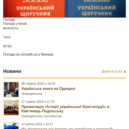
Погода
Погода у
Києві
вологість:
тиск:
вітер:
Погода на
sinoptik.ua
у Вінниці
Новини
Дивитися всі
08 червня 2026 о 16:34
Українська книга на Одещині
Громадянська
27 травня 2026 о 17:37
Презентація «Історії української Конституції» в
Камʼянець-Подільську
Громадянська
,
Суспільство
22 квітня 2026 о 16:17