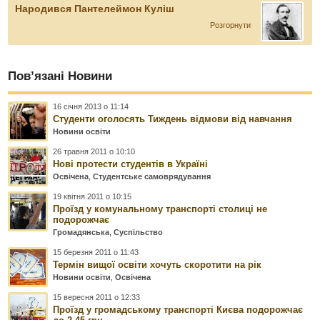
Народився Пантелеймон Куліш
Розгорнути
Пов’язані Новини
16 січня 2013 о 11:14
Студенти оголосять Тиждень відмови від навчання
Новини освіти
26 травня 2011 о 10:10
Нові протести студентів в Україні
Освічена
,
Студентське самоврядування
19 квітня 2011 о 10:15
Проїзд у комунальному транспорті столиці не
подорожчає
Громадянська
,
Суспільство
15 березня 2011 о 11:43
Термін вищої освіти хочуть скоротити на рік
Новини освіти
,
Освічена
15 вересня 2011 о 12:33
Проїзд у громадському транспорті Києва подорожчає