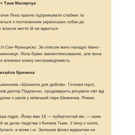
а» Таня Малярчук
роїня Лєна прагне підтримувати слабких та
еться з постачанням українських собак до
є власне життя їй не вдається
сті Сан-Франциско. За описом воно нагадує Івано-
ьменниця. Лєна буває закомплексованою, але вона
тро вловлює кожну несправедливість.
ихайла Бриниха
сьменника «Шахмати для дибілів». Головні герої,
ахів доктор Падлюччо, продовжують рятувати світ від
уроки з шахів у київський парк Шевченка. Роман
ша підріс. Йому вже 15 — пубертатний вік, — каже
й за долю людства з Князем Тьми. У кінці є натяк,
улася, а може і ні. Залишив фінал відкритим на