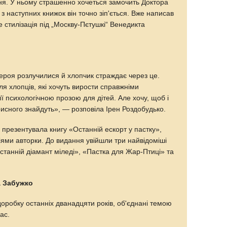
я. У ньому страшенно хочеться замочить Доктора
з наступних книжок він точно зіп'ється. Вже написав
 стилізація під „Москву-Пєтушкі“ Венедикта
героя розлучилися й хлопчик страждає через це.
я хлопців, які хочуть вирости справжніми
її психологічною прозою для дітей. Але хочу, щоб і
рисного знайдуть», — розповіла Ірен Роздобудько.
резентувала книгу «Останній ескорт у пастку»,
ми авторки. До видання увійшли три найвідоміші
станній діамант міледі», «Пастка для Жар-Птиці» та
а Забужко
доробку останніх дванадцяти років, об'єднані темою
ас.