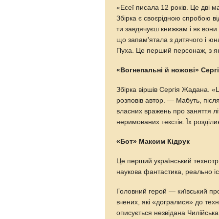
«Есеї писала 12 років. Це дві м
Збірка є своєрідною спробою від
ти завдячуєш книжкам і як вони
що запам'ятала з дитячого і юна
Пуха. Це перший персонаж, з я
«Вогнепальні й ножові» Серг
Збірка віршів Сергія Жадана. «
розповів автор. — Мабуть, після
власних вражень про заняття лі
неримованих текстів. Їх розділи
«Бот» Максим Кідрук
Це перший український технотр
наукова фантастика, реально існ
Головний герой — київський пр
вчених, які «догралися» до тех
описується незвідана Чилійська п