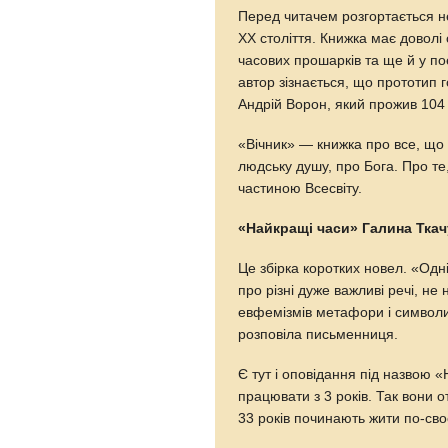
Перед читачем розгортається н
ХХ століття. Книжка має доволі 
часових прошарків та ще й у п
автор зізнається, що прототип 
Андрій Ворон, який прожив 104
«Вічник» — книжка про все, що д
людську душу, про Бога. Про те,
частиною Всесвіту.
«Найкращі часи» Галина Ткач
Це збірка коротких новел. «Одн
про різні дуже важливі речі, не
евфемізмів метафори і символи.
розповіла письменниця.
Є тут і оповідання під назвою «
працювати з 3 років. Так вони от
33 років починають жити по-сво