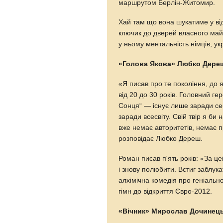
маршрутом Берлін-Житомир.
Хай там що вона шукатиме у відл
ключик до дверей власного май
у ньому ментальність німців, ук
«Голова Якова» Любко Дере
«Я писав про те покоління, до 
від 20 до 30 років. Головний гер
Сонця“ — існує лише заради с
заради всесвіту. Свій твір я би
вже немає авторитетів, немає п
розповідає Любко Дереш.
Роман писав п'ять років: «За це
і знову полюбити. Встиг заблук
алхімічна комедія про геніаль
гімн до відкриття Євро-2012.
«Вічник» Мирослав Дочинец