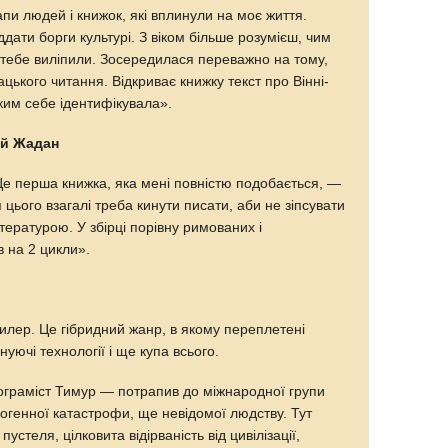
апи людей і книжок, які вплинули на моє життя.
дати борги культурі. З віком більше розумієш, чим
 тебе виліпили. Зосередилася переважно на тому,
цького читання. Відкриває книжку текст про Вінні-
ким себе ідентифікувала».
ій Жадан
Це перша книжка, яка мені повністю подобається, —
 цього взагалі треба кинути писати, аби не зіпсувати
тературою. У збірці порівну римованих і
в на 2 цикли».
илер. Це гібридний жанр, в якому переплетені
уючі технології і ще купа всього.
ограміст Тимур — потрапив до міжнародної групи
ногенної катастрофи, ще невідомої людству. Тут
устеля, цілковита відірваність від цивілізації,