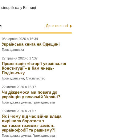
а
sinoptik.ua
у Вінниці
и
Дивитися всі
08 червня 2026 о 16:34
Українська книга на Одещині
Громадянська
27 травня 2026 о 17:37
Презентація «Історії української
Конституції» в Камʼянець-
Подільську
Громадянська
,
Суспільство
22 квітня 2026 о 16:17
Чи діждемося ми поваги до
українців у воюючій Україні?
Громадська думка
,
Громадянська
15 квітня 2026 о 21:57
Як і чому під час війни влада
вирішила боротися з
«антисемітизмом» замість
українофобії та рашизму?!
Громадська думка
,
Громадянська