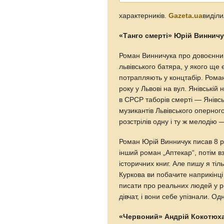
характерників.
Gazeta.ua
виділи
«Танго смерті» Юрій Винничу
Роман Винничука про довоєнний 
львівського батяра, у якого ще 
потрапляють у концтабір. Роман
року у Львові на вул. Янівській
в СРСР таборів смерті — Янівс
музикантів Львівського оперного
розстрілів одну і ту ж мелодію 
Роман Юрій Винничук писав 8 ро
інший роман „Аптекар“, потім в
історичних книг. Але пишу я ті
Куркова ви побачите наприкінці 
писати про реальних людей у р
дівчат, і вони себе упізнали. О
«Червоний» Андрій Кокотюх