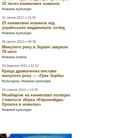
10 тисяч книжкових новинок
Новини культури
22 липня 2017 о 11:35
25 книжкових новинок від
українських видавництв: огляд
Новини культури
05 квітня 2013 о 09:39
Минулого року в Україні закрили
78 шкіл
Новини освіти
29 березня 2011 о 11:52
Краща драматична вистава
минулого року — «Грек Зорба»
Культурна
,
Новини культури
15 серпня 2014 о 14:26
Незабаром на книжкових полицях
з’явиться збірка «Євромайдан.
Хроніка в новелах»
Новини культури