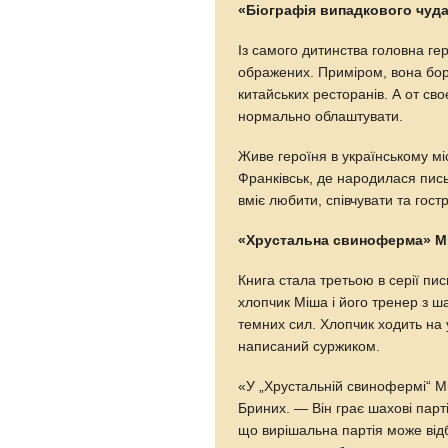
«Біографія випадкового чуд
Із самого дитинства головна ге
ображених. Приміром, вона бор
китайських ресторанів. А от сво
нормально облаштувати.
Живе героїня в українському мі
Франківськ, де народилася пис
вміє любити, співчувати та гос
«Хрустальна свиноферма» М
Книга стала третьою в серії пи
хлопчик Міша і його тренер з ш
темних сил. Хлопчик ходить на 
написаний суржиком.
«У „Хрустальній свинофермі“ Мі
Бриних. — Він грає шахові парті
що вирішальна партія може відб