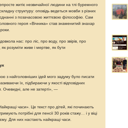
епросте житіє незвичайної людини на тлі буремного
складну структуру: оповідь ведеться мовби з різних
оєднанні з позачасовою життєвою філософію. Сам
головного героя «Вічника» став знаменитий знахар
 роки.
овкола нас: про ліс, про воду, про звірів, про
 як розуміти живе і мертве, як бути
ук
ією з найголовніших ідей мого задуму було писати
 називаючи їх, підбираючи у якості відповідних
 Очевидні, але не затерті», —
Найкращі часи». Це текст про дітей, які починають
римують потрібні для пенсії 30 років стажу… і у віці
єму. Для них настають найкращі часи.