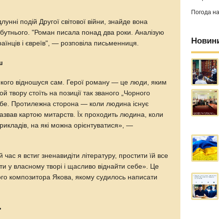
Погода н
унні подій Другої світової війни, знайде вона
бутнього. "Роман писала понад два роки. Аналізую
Новин
раїнців і євреїв", — розповіла письменниця.
ш
якого відношуся сам. Герої роману — це люди, яким
ой твору стоїть на позиції так званого „Чорного
ебе. Протилежна сторона — коли людина існує
 назвав картою митарств. Їх проходить людина, коли
рикладів, на які можна орієнтуватися», —
й час я встиг зненавидіти літературу, простити їй все
ати у власному творі і щасливо віднайти себе». Це
ного композитора Якова, якому судилось написати
ь