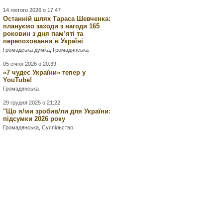
14 лютого 2026 о 17:47
Останній шлях Тараса Шевченка:
плануємо заходи з нагоди 165
роковин з дня памʼяті та
перепоховання в Україні
Громадська думка
,
Громадянська
05 січня 2026 о 20:39
«7 чудес України» тепер у
YouTube!
Громадянська
29 грудня 2025 о 21:22
"Що я/ми зробив/ли для України:
підсумки 2026 року
Громадянська
,
Суспільство