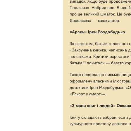
випадок, якщо буде продовженн
Падлюччо. Набрид вже. В одній 
про це великий шматок. Це буде
Єрофєєва» — каже автор.
«Арсен» Ірен Роздобудько
За сюжетом, батьки головного 
«Закручена книжка, написана дл
чоловіками. Критики охрестили 
батьки її почитали — багато ко
Також нещодавно письменниця п
оформлену власними ілюстрація
детективи Ірен Роздобудько: «О
«Ескорт у смерть».
«З мапи книг і людей» Оксан
Книгу складають вибрані есе з 
культурного простору довкола н