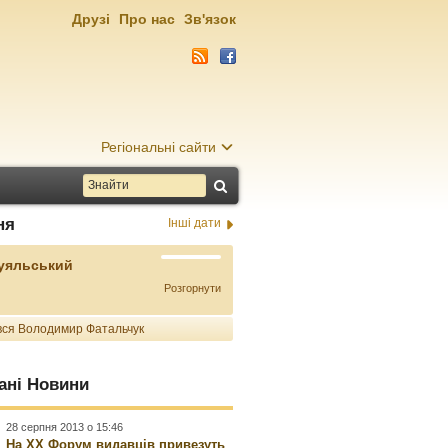
Друзі
Про нас
Зв'язок
Регіональні сайти
ня
Інші дати
Буяльський
Розгорнути
ся Володимир Фатальчук
ані Новини
28 серпня 2013 о 15:46
На ХХ Форум видавців привезуть