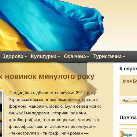
Здорова
Культурна
Освічена
Туристична
6 серп
х новинок минулого року
Ілля 
Традиційно підбиваємо підсумки 2012 року.
Українські письменники експериментували з
Народив
формою, жанрами, мовою. Були серед нових
книжок і мелодрами, історичні романи,
Пов’яз
автобіографічні, гостро-соціальні, містичні та
філософські тексти. Зокрема презентували
«технотриллер» та графічний роман —