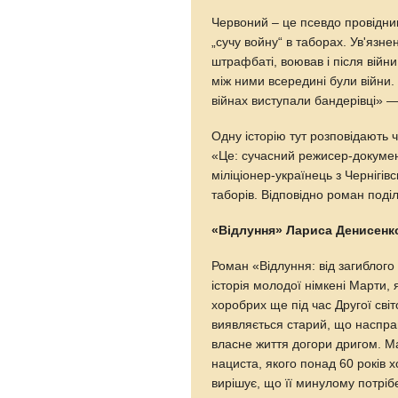
Червоний – це псевдо провідник
„сучу войну“ в таборах. Ув'язнен
штрафбаті, воював і після війн
між ними всередині були війни
війнах виступали бандерівці» 
Одну історію тут розповідають ч
«Це: сучасний режисер-документ
міліціонер-українець з Чернігів
таборів. Відповідно роман под
«Відлуння» Лариса Денисенк
Роман «Відлуння: від загиблог
історія молодої німкені Марти,
хоробрих ще під час Другої сві
виявляється старий, що насправд
власне життя догори дригом. М
нациста, якого понад 60 років х
вирішує, що її минулому потріб