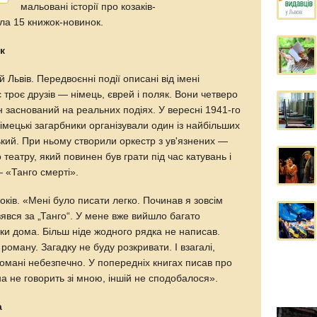
мальовані історії про козаків-
ла 15 книжок-новинок.
к
Львів. Передвоєнні події описані від імені
є троє друзів — німець, єврей і поляк. Вони четверо
 заснований на реальних подіях. У вересні 1941-го
 німецькі загарбники організували один із найбільших
ький. При ньому створили оркестр з ув'язнених —
 театру, який повинен був грати під час катувань і
— «Танго смерті».
ків. «Мені було писати легко. Починав я зовсім
зявся за „Танго“. У мене вже вийшло багато
льки дома. Більш ніде жодного рядка не написав.
роману. Загадку не буду розкривати. І взагалі,
омані небезпечно. У попередніх книгах писав про
дна не говорить зі мною, іншій не сподобалося».
а