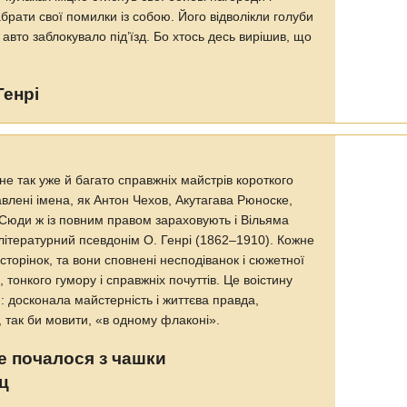
абрати свої помилки із собою. Його відволікли голуби
о авто заблокувало під’їзд. Бо хтось десь вирішив, що
Генрі
 не так уже й багато справж­ніх майстрів короткого
авлені імена, як Антон Чехов, Акутагава Рюноске,
г. Сюди ж із повним правом зараховують і Віль­яма
 літературний псевдонім О. Генрі (1862–1910). Кожне
сторінок, та вони сповнені несподіванок і сюжетної
, тонкого гумору і справжніх почуттів. Це воістину
 досконала майстерність і життєва правда,
 так би мовити, «в одному флаконі».
се почалося з чашки
ц