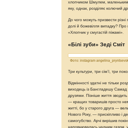
хлопчиком Шмулем, маленьким 
яку, однак, розділяє колючий дрі
До чого можуть призвести різні 
долі й божевілля випадку? Про 
«Хлопчик у смугастій піжамі».
«Білі зуби» Зеді Сміт
Фото: instagram angelina_pryntsevs
Три культури, три сім’ї, три по
Відмінності здатні не тільки роз
виходець із Бангладешу Самад І
друзями. Пізніше життя зводить 
— кращих товаришів просто не
житті, бо у старого друга — вел
Нового Року, — прискіпливо і де
самогубство. Арчі вирішив покін
наповнювалась чадним газом, у 