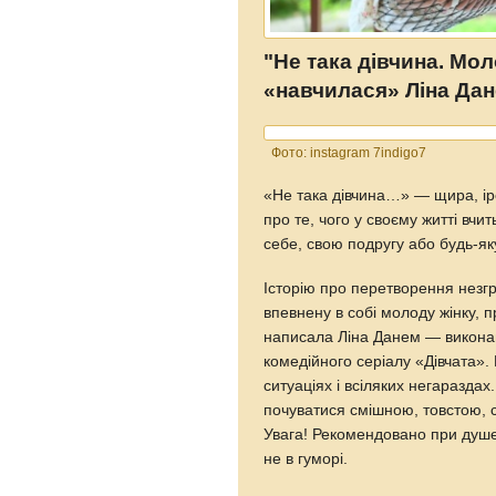
"
Не така дівчина. Мол
«навчилася»
Ліна Да
Фото: instagram 7indigo7
«Не така дівчина…» — щира, ір
про те, чого у своєму житті вчи
себе, свою подругу або будь-я
Історію про перетворення незгр
впевнену в собі молоду жінку, 
написала Ліна Данем — викона
комедійного серіалу «Дівчата»
ситуаціях і всіляких негараздах.
почуватися смішною, товстою, 
Увага! Рекомендовано при душев
не в гуморі.