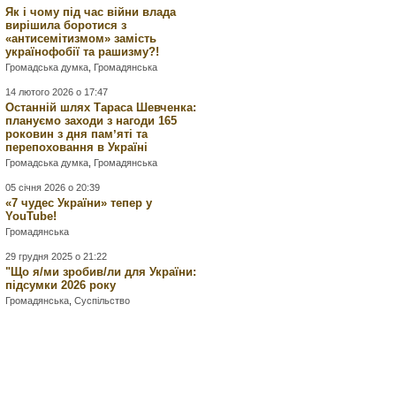
Як і чому під час війни влада
вирішила боротися з
«антисемітизмом» замість
українофобії та рашизму?!
Громадська думка
,
Громадянська
14 лютого 2026 о 17:47
Останній шлях Тараса Шевченка:
плануємо заходи з нагоди 165
роковин з дня памʼяті та
перепоховання в Україні
Громадська думка
,
Громадянська
05 січня 2026 о 20:39
«7 чудес України» тепер у
YouTube!
Громадянська
29 грудня 2025 о 21:22
"Що я/ми зробив/ли для України:
підсумки 2026 року
Громадянська
,
Суспільство