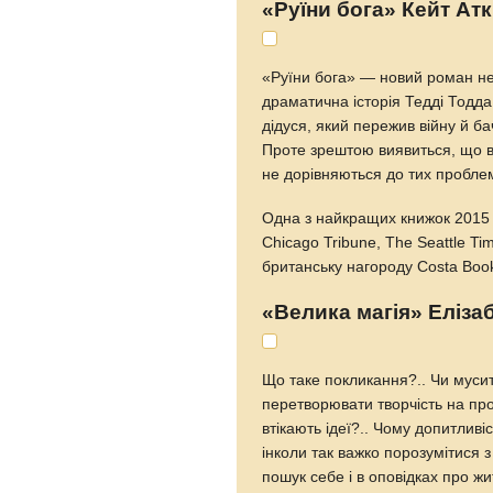
«Руїни бога» Кейт Атк
«Руїни бога» — новий роман не
драматична історія Тедді Тодда
дідуся, який пережив війну й б
Проте зрештою виявиться, що всі
не дорівняються до тих проблем
Одна з найкращих книжок 2015 р
Chicago Tribune, The Seattle Ti
британську нагороду Costa Boo
«Велика магія» Елізаб
Що таке покликання?.. Чи муси
перетворювати творчість на пр
втікають ідеї?.. Чому допитливі
інколи так важко порозумітися з
пошук себе і в оповідках про ж