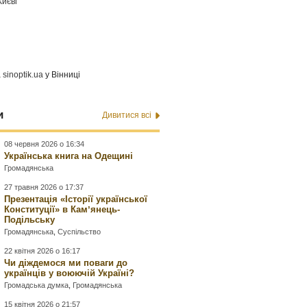
Києві
а
sinoptik.ua
у Вінниці
и
Дивитися всі
08 червня 2026 о 16:34
Українська книга на Одещині
Громадянська
27 травня 2026 о 17:37
Презентація «Історії української
Конституції» в Камʼянець-
Подільську
Громадянська
,
Суспільство
22 квітня 2026 о 16:17
Чи діждемося ми поваги до
українців у воюючій Україні?
Громадська думка
,
Громадянська
15 квітня 2026 о 21:57