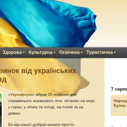
Здорова
Культурна
Освічена
Туристична
винок від українських
яд
7 серп
«
Укрінформ
» зібрав 25 новинок для
Народ
справжнього книжкового літа: читаємо на морі,
Куліш
у горах, у літаку та поїзді, на пляжі та на
дивані.
Бо від нашої добірки книжок просто