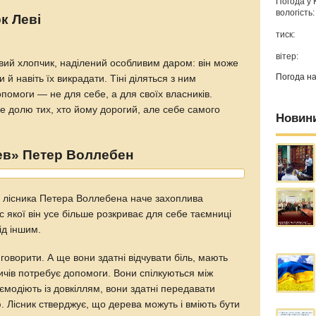
Погода у
вологість:
к Леві
тиск:
вітер:
вий хлопчик, наділений особливим даром: він може
Погода н
 й навіть їх викрадати. Тіні діляться з ним
помоги — не для себе, а для своїх власників.
е долю тих, хто йому дорогий, але себе самого
Новин
ев» Петер Воллебен
 лісника Петера Воллебена наче захоплива
с якої він усе більше розкриває для себе таємниці
ід іншим.
говорити. А ще вони здатні відчувати біль, мають
одичів потребує допомоги. Вони спілкуються між
аємодіють із довкіллям, вони здатні передавати
. Лісник стверджує, що дерева можуть і вміють бути