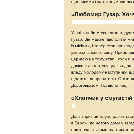
щасливими і за такої умови ліс
«Любомир Гузар. Хоч
Україні доби Незалежності дуж
Гузар. Він майже півстоліття жи
із місіями, і тепер став прикл
умовах вільного світу. Прийня
церквою на тому етапі, коли її
довівши до статусу церкви для 
владу молодому наступнику, щоб
щастить на правителів. Стати 
Дороговказом. Гордістю нації.
«Хлопчик у смугастій
Дев’ятирічний Бруно разом із с
в Берліні до нового дому у зага
призначають комендантом концт