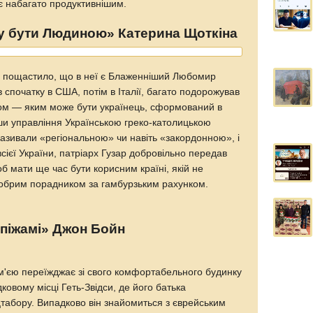
 є набагато продуктивнішим.
у бути Людиною» Катерина Щоткіна
е пощастило, що в неї є Блаженніший Любомир
в спочатку в США, потім в Італії, багато подорожував
адом — яким може бути українець, сформований в
вши управління Українською греко-католицькою
 називали «регіональною» чи навіть «закордонною», і
всієї України, патріарх Гузар добровільно передав
 мати ще час бути корисним країні, якій не
добрим порадником за гамбурзьким рахунком.
 піжамі» Джон Бойн
ім'єю переїжджає зі свого комфортабельного будинку
дковому місці Геть-Звідси, де його батька
абору. Випадково він знайомиться з єврейським