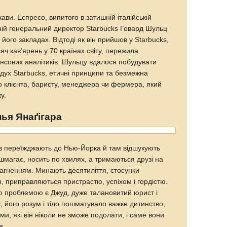
кави. Еспресо, випитого в затишній італійській
тній генеральний директор Starbucks Говард Шульц
його закладах. Відтоді як він прийшов у Starbucks,
яч кав’ярень у 70 країнах світу, пережила
ансових аналітиків. Шульцу вдалося побудувати
— дух Starbucks, етичні принципи та безмежна
о клієнта, баристу, менеджера чи фермера, який
у.
ья Янаґігара
в переїжджають до Нью-Йорка й там відшукують
 шмагає, носить по хвилях, а тримаються друзі на
прагненням. Минають десятиліття, стосунки
 приправляються пристрастю, успіхом і гордістю.
ю проблемою є Джуд, дуже талановитий юрист і
 його розум і тіло пошматувало важке дитинство,
ми, які він ніколи не зможе подолати, і саме вони
я.