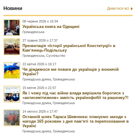
Новини
Дивитися всі
08 червня 2026 о 16:34
Українська книга на Одещині
Громадянська
27 травня 2026 о 17:37
Презентація «Історії української Конституції» в
Камʼянець-Подільську
Громадянська
,
Суспільство
22 квітня 2026 о 16:17
Чи діждемося ми поваги до українців у воюючій
Україні?
Громадська думка
,
Громадянська
15 квітня 2026 о 21:57
Як і чому під час війни влада вирішила боротися з
«антисемітизмом» замість українофобії та рашизму?!
Громадська думка
,
Громадянська
14 лютого 2026 о 17:47
Останній шлях Тараса Шевченка: плануємо заходи з
нагоди 165 роковин з дня памʼяті та перепоховання в
Україні
Громадська думка
,
Громадянська