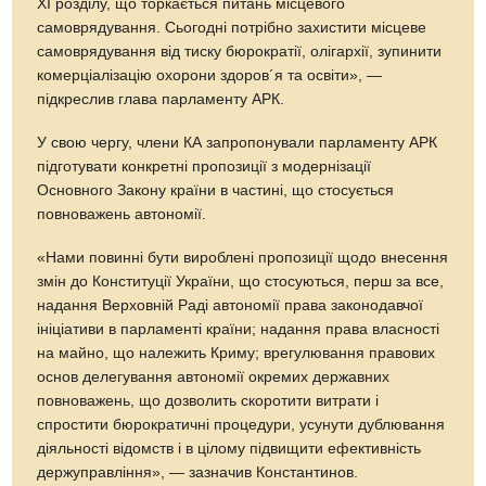
XI розділу, що торкається питань місцевого
самоврядування. Сьогодні потрібно захистити місцеве
самоврядування від тиску бюрократії, олігархії, зупинити
комерціалізацію охорони здоров´я та освіти», —
підкреслив глава парламенту АРК.
У свою чергу, члени КА запропонували парламенту АРК
підготувати конкретні пропозиції з модернізації
Основного Закону країни в частині, що стосується
повноважень автономії.
«Нами повинні бути вироблені пропозиції щодо внесення
змін до Конституції України, що стосуються, перш за все,
надання Верховній Раді автономії права законодавчої
ініціативи в парламенті країни; надання права власності
на майно, що належить Криму; врегулювання правових
основ делегування автономії окремих державних
повноважень, що дозволить скоротити витрати і
спростити бюрократичні процедури, усунути дублювання
діяльності відомств і в цілому підвищити ефективність
держуправління», — зазначив Константинов.