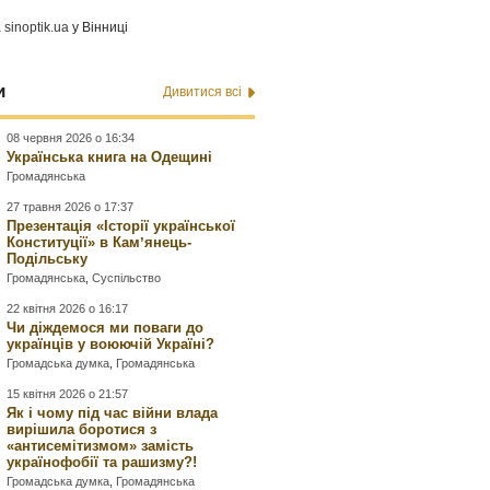
а
sinoptik.ua
у Вінниці
и
Дивитися всі
08 червня 2026 о 16:34
Українська книга на Одещині
Громадянська
27 травня 2026 о 17:37
Презентація «Історії української
Конституції» в Камʼянець-
Подільську
Громадянська
,
Суспільство
22 квітня 2026 о 16:17
Чи діждемося ми поваги до
українців у воюючій Україні?
Громадська думка
,
Громадянська
15 квітня 2026 о 21:57
Як і чому під час війни влада
вирішила боротися з
«антисемітизмом» замість
українофобії та рашизму?!
Громадська думка
,
Громадянська