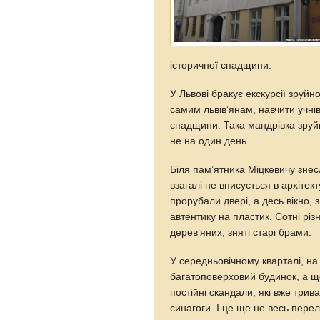
історичної спадщини.
У Львові бракує екскурсії зруй
самим львів’янам, навчити учнів
спадщини. Така мандрівка зруй
не на один день.
Біля пам’ятника Міцкевичу знес
взагалі не вписується в архітек
прорубали двері, а десь вікно,
автентику на пластик. Сотні різ
дерев’яних, зняті старі брами.
У середньовічному кварталі, на
багатоповерховий будинок, а ще
постійні скандали, які вже три
синагоги. І це ще не весь пере