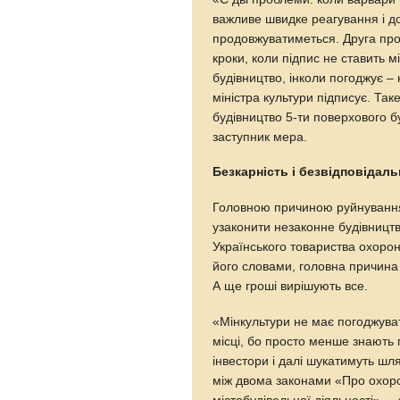
важливе швидке реагування і доп
продовжуватиметься. Друга про
кроки, коли підпис не ставить м
будівництво, інколи погоджує –
міністра культури підписує. Та
будівництво 5-ти поверхового б
заступник мера.
Безкарність і безвідповідал
Головною причиною руйнування 
узаконити незаконне будівництво
Українського товариства охорони
його словами, головна причина та
А ще гроші вирішують все.
«Мінкультури не має погоджув
місці, бо просто менше знають 
інвестори і далі шукатимуть шл
між двома законами «Про охор