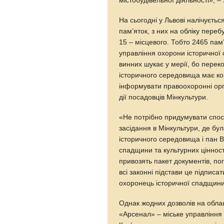
містобудівельної діяльності», –
На сьогодні у Львові налічуєть
пам’яток, з них на обліку пере
15 – місцевого. Тобто 2465 пам
управління охорони історичної
винних шукає у мерії, бо пере
історичного середовища має кон
інформувати правоохоронні орга
дії посадовців Мінкультури.
«Не потрібно придумувати спосо
засідання в Мінкультури, де бу
історичного середовища і пан 
спадщини та культурних цінност
привозять пакет документів, по
всі законні підстави це підписа
охоронець історичної спадщини
Однак жодних дозволів на облаш
«Арсенал» – міське управління