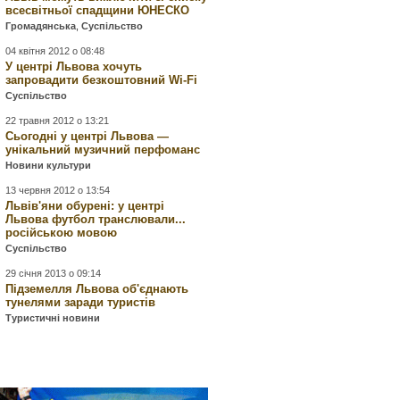
всесвітньої спадщини ЮНЕСКО
Громадянська
,
Суспільство
04 квітня 2012 о 08:48
У центрі Львова хочуть
запровадити безкоштовний Wi-Fi
Суспільство
22 травня 2012 о 13:21
Сьогодні у центрі Львова —
унікальний музичний перфоманс
Новини культури
13 червня 2012 о 13:54
Львів'яни обурені: у центрі
Львова футбол транслювали...
російською мовою
Суспільство
29 січня 2013 о 09:14
Підземелля Львова об'єднають
тунелями заради туристів
Туристичні новини