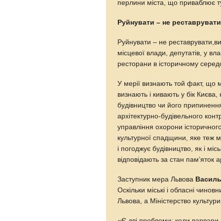
перлини міста, що приваблює 
Руйнувати – не реставруват
Руйнувати – не реставрувати,ви
місцевої влади, депутатів, у вла
ресторани в історичному серед
У мерії визнають той факт, що м
визнають і кивають у бік Києва
будівництво чи його припинення
архітектурно-будівельного конт
управління охорони історичног
культурної спадщини, яке теж м
і погоджує будівництво, як і міс
відповідають за стан пам’яток а
Заступник мера Львова
Василь
Оскільки міські і обласні чинов
Львова, а Міністерство культури
«Є дві проблеми: коли варвари 