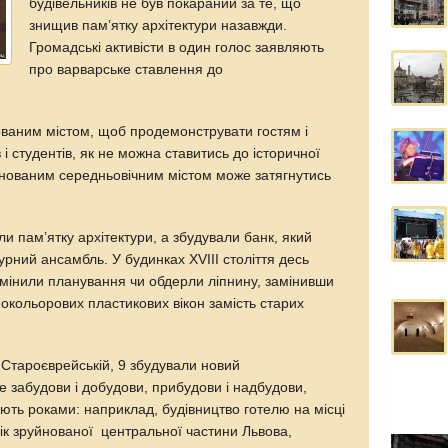
будівельників не був покараний за те, що
знищив пам’ятку архітектури назавжди.
Громадські активісти в один голос заявляють
про варварське ставлення до
нованим містом, щоб продемонструвати гостям і
 і студентів, як не можна ставитись до історичної
нованим середньовічним містом може затягнутись
ли пам’ятку архітектури, а збудували банк, який
турний ансамбль. У будинках XVIII століття десь
 змінили планування чи обдерли ліпнину, замінивши
нокольорових пластикових вікон замість старих
 Староєврейській, 9 збудували новий
 забудови і добудови, прибудови і надбудови,
вають роками: наприклад, будівництво готелю на місці
лік зруйнованої центральної частини Львова,