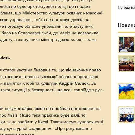
оки не буде архітектурної поліції це і надалі
Погода н
блема, що Міністерство культури освячує незаконні
іське управління, тобто не погоджує дозвіл на
Новин
 не погоджує обласне управлінні, але заступник
ке було на Староєврейській, де мерія не дозволила
удинку, а заступники міністра дозволили», – каже
ьність
старої частини Львова є те, що діє законне право
, говорить голова Львівської обласної організації
 пам’яток історії та культури
Андрій Салюк.
За
кої ситуації у безкарності, що все і так зійде з рук.
ати документацію, якщо не пройшло погодження на
про Львів. Якщо така практика буде далі, то
яхи як це зробити у Києві. Також маємо суперечності
ону культурної спадщини» і «Про регулювання