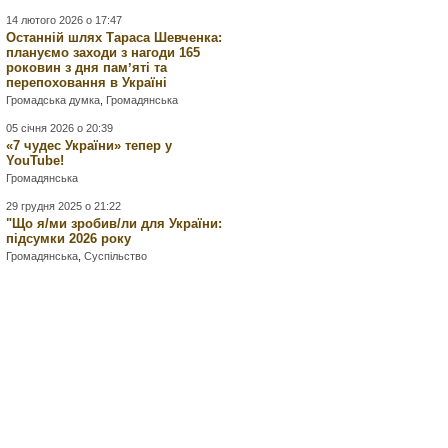
14 лютого 2026 о 17:47
Останній шлях Тараса Шевченка:
плануємо заходи з нагоди 165
роковин з дня памʼяті та
перепоховання в Україні
Громадська думка
,
Громадянська
05 січня 2026 о 20:39
«7 чудес України» тепер у
YouTube!
Громадянська
29 грудня 2025 о 21:22
"Що я/ми зробив/ли для України:
підсумки 2026 року
Громадянська
,
Суспільство