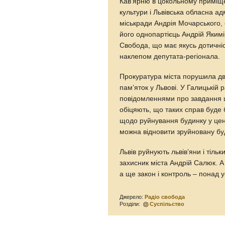
Кав’ярню в цокольному приміще
культури і Львівська обласна а
міськради Андрія Мочарського, 
його однопартієць Андрій Якимі
Свобода, що має якусь дотичніс
наклепом депутата-регіонала.
Прокуратура міста порушила дв
пам’яток у Львові. У Галицькій 
повідомленнями про завдання 
обіцяють, що таких справ буде
щодо руйнування будинку у цент
можна відновити зруйновану бу
Львів руйнують львів’яни і тіль
захисник міста Андрій Салюк. А
а ще закон і контроль – понад у
Джерело:
Радіо свобода
Розділи:
Суспільство