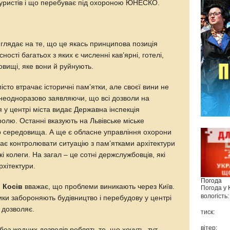
туристів і що перебуває під охороною ЮНЕСКО.
и
глядає на те, що це якась принципова позиція
сності багатьох з яких є численні кав’ярні, готелі,
овищі, яке вони й руйнують.
істо втрачає історичні пам’ятки, але своєї вини не
, неодноразово заявляючи, що всі дозволи на
 у центрі міста видає Державна інспекція
ролю. Останні вказують на Львівське міське
о середовища. А ще є обласне управління охорони
ає контролювати ситуацію з пам’ятками архітектури
ькі колеги. На загал – це сотні держслужбовців, які
рхітектури.
Погода
 Косів
вважає, що проблеми виникають через Київ.
Погода у
вологість:
ники забороняють будівництво і перебудову у центрі
 дозволяє.
тиск:
вітер:
без жодних дозволів роблять те, що хочуть, тут