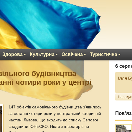
Здорова
Культурна
Освічена
Туристична
6 серп
вільного будівництва
Ілля 
анні чотири роки у центрі
Народив
147 об’єктів самовільного будівництва з’явилось
Пов’яз
за останні чотири роки у центральній історичній
частині Львова, що входить до списку Світової
спадщини ЮНЕСКО. Ніхто з інвесторів чи