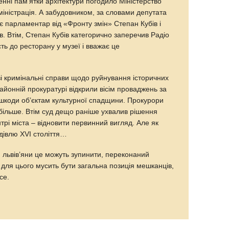
нні пам’ятки архітектури погодило Міністерство
дміністрація. А забудовником, за словами депутата
є парламентар від «Фронту змін» Степан Кубів і
в. Втім, Степан Кубів категорично заперечив Радіо
ть до ресторану у музеї і вважає це
і кримінальні справи щодо руйнування історичних
районній прокуратурі відкрили вісім проваджень за
шкоди об’єктам культурної спадщини. Прокурори
 більше. Втім суд дещо раніше ухвалив рішення
рі міста – відновити первинний вигляд. Але як
дівлю XVI століття…
ки львів’яни це можуть зупинити, переконаний
 для цього мусить бути загальна позиція мешканців,
се.