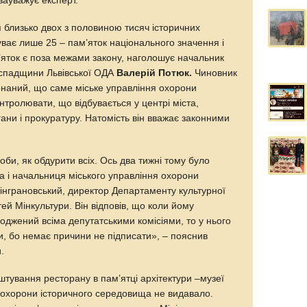
 зауважує експерт.
ся близько двох з половиною тисяч історичних
буває лише 25 – пам’яток національного значення і
’яток є поза межами закону, наголошує начальник
 спадщини Львівської ОДА
Валерій Потюк.
Чиновник
конаний, що саме міське управління охорони
тролювати, що відбувається у центрі міста,
ни і прокуратуру. Натомість він вважає законними
би, як обдурити всіх. Ось два тижні тому було
ла і начальниця міського управління охорони
Вінграновський, директор Департаменту культурної
ей Мінкультури. Він відповів, що коли йому
годжений всіма депутатськими комісіями, то у нього
ти, бо немає причини не підписати», – пояснив
.
тування ресторану в пам’ятці архітектури –музеї
 охорони історичного середовища не видавало.