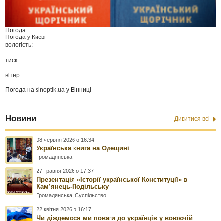
Погода
Погода у
Києві
вологість:
тиск:
вітер:
Погода на
sinoptik.ua
у Вінниці
Новини
Дивитися всі
08 червня 2026 о 16:34
Українська книга на Одещині
Громадянська
27 травня 2026 о 17:37
Презентація «Історії української Конституції» в
Камʼянець-Подільську
Громадянська
,
Суспільство
22 квітня 2026 о 16:17
Чи діждемося ми поваги до українців у воюючій