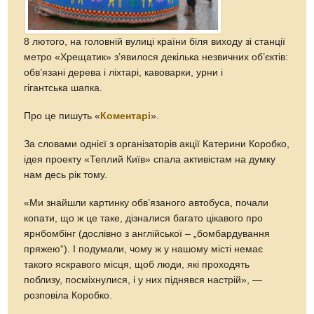
8 лютого, на головній вулиці країни біля виходу зі станції
метро «Хрещатик» з’явилося декілька незвичних об’єктів:
обв’язані дерева і ліхтарі, кавоварки, урни і
гігантська шапка.
Про це пишуть «
Коментарі
».
За словами однієї з організаторів акції Катерини Коробко,
ідея проекту «Теплий Київ» спала активістам на думку
нам десь рік тому.
«Ми знайшли картинку обв’язаного автобуса, почали
копати, що ж це таке, дізналися багато цікавого про
ярнбомбінг (дослівно з англійської – „бомбардування
пряжею“). І подумали, чому ж у нашому місті немає
такого яскравого місця, щоб люди, які проходять
поблизу, посміхнулися, і у них піднявся настрій», —
розповіла Коробко.