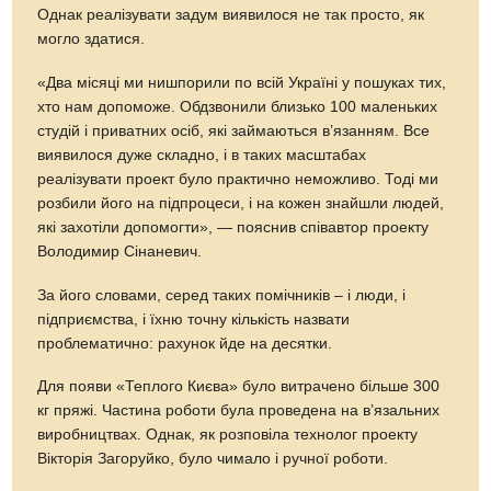
Однак реалізувати задум виявилося не так просто, як
могло здатися.
«Два місяці ми нишпорили по всій Україні у пошуках тих,
хто нам допоможе. Обдзвонили близько 100 маленьких
студій і приватних осіб, які займаються в’язанням. Все
виявилося дуже складно, і в таких масштабах
реалізувати проект було практично неможливо. Тоді ми
розбили його на підпроцеси, і на кожен знайшли людей,
які захотіли допомогти», — пояснив співавтор проекту
Володимир Сінаневич.
За його словами, серед таких помічників – і люди, і
підприємства, і їхню точну кількість назвати
проблематично: рахунок йде на десятки.
Для появи «Теплого Києва» було витрачено більше 300
кг пряжі. Частина роботи була проведена на в’язальних
виробництвах. Однак, як розповіла технолог проекту
Вікторія Загоруйко, було чимало і ручної роботи.