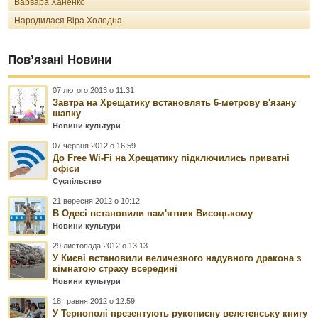
Варвара Ханенко
Народилася Віра Холодна
Пов’язані Новини
07 лютого 2013 о 11:31
Завтра на Хрещатику встановлять 6-метрову в'язану
шапку
Новини культури
07 червня 2012 о 16:59
До Free Wi-Fi на Хрещатику підключились приватні
офіси
Суспільство
21 вересня 2012 о 10:12
В Одесі встановили пам'ятник Висоцькому
Новини культури
29 листопада 2012 о 13:13
У Києві встановили величезного надувного дракона з
кімнатою страху всередині
Новини культури
18 травня 2012 о 12:59
У Тернополі презентують рукописну велетенську книгу