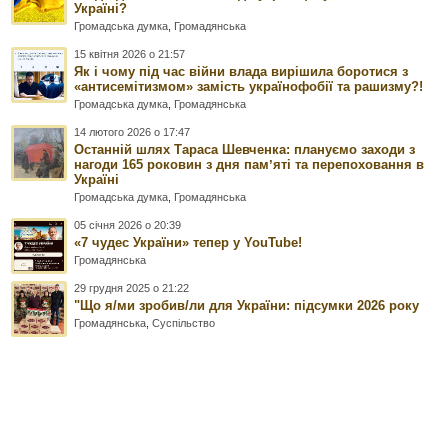
Україні?
Громадська думка
,
Громадянська
15 квітня 2026 о 21:57
Як і чому під час війни влада вирішила боротися з
«антисемітизмом» замість українофобії та рашизму?!
Громадська думка
,
Громадянська
14 лютого 2026 о 17:47
Останній шлях Тараса Шевченка: плануємо заходи з
нагоди 165 роковин з дня памʼяті та перепоховання в
Україні
Громадська думка
,
Громадянська
05 січня 2026 о 20:39
«7 чудес України» тепер у YouTube!
Громадянська
29 грудня 2025 о 21:22
"Що я/ми зробив/ли для України: підсумки 2026 року
Громадянська
,
Суспільство