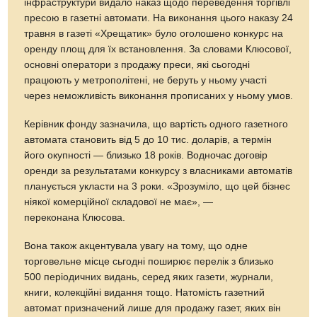
інфраструктури видало наказ щодо переведення торгівлі
пресою в газетні автомати. На виконання цього наказу 24
травня в газеті «Хрещатик» було оголошено конкурс на
оренду площ для їх встановлення. За словами Клюсової,
основні оператори з продажу преси, які сьогодні
працюють у метрополітені, не беруть у ньому участі
через неможливість виконання прописаних у ньому умов.
Керівник фонду зазначила, що вартість одного газетного
автомата становить від 5 до 10 тис. доларів, а термін
його окупності — близько 18 років. Водночас договір
оренди за результатами конкурсу з власниками автоматів
планується укласти на 3 роки. «Зрозуміло, що цей бізнес
ніякої комерційної складової не має», —
переконана Клюсова.
Вона також акцентувала увагу на тому, що одне
торговельне місце сьгодні поширює перелік з близько
500 періодичних видань, серед яких газети, журнали,
книги, колекційні видання тощо. Натомість газетний
автомат призначений лише для продажу газет, яких він