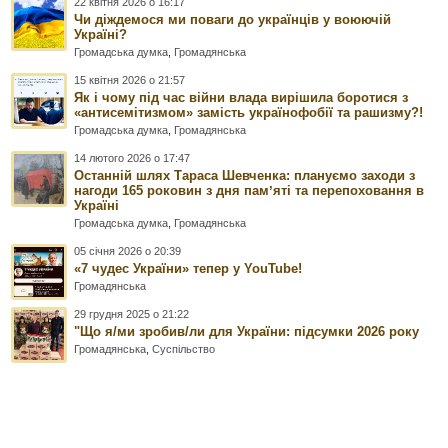
22 квітня 2026 о 16:17
Чи діждемося ми поваги до українців у воюючій
Україні?
Громадська думка
,
Громадянська
15 квітня 2026 о 21:57
Як і чому під час війни влада вирішила боротися з
«антисемітизмом» замість українофобії та рашизму?!
Громадська думка
,
Громадянська
14 лютого 2026 о 17:47
Останній шлях Тараса Шевченка: плануємо заходи з
нагоди 165 роковин з дня памʼяті та перепоховання в
Україні
Громадська думка
,
Громадянська
05 січня 2026 о 20:39
«7 чудес України» тепер у YouTube!
Громадянська
29 грудня 2025 о 21:22
"Що я/ми зробив/ли для України: підсумки 2026 року
Громадянська
,
Суспільство