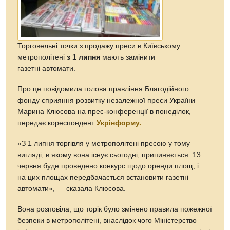
Торговельні точки з продажу преси в Київському
метрополітені
з 1 липня
мають замінити
газетні автомати.
Про це повідомила голова правління Благодійного
фонду сприяння розвитку незалежної преси України
Марина Клюсова на прес-конференції в понеділок,
передає кореспондент
Укрінформу.
«З 1 липня торгівля у метрополітені пресою у тому
вигляді, в якому вона існує сьогодні, припиняється. 13
червня буде проведено конкурс щодо оренди площ, і
на цих площах передбачається встановити газетні
автомати», — сказала Клюсова.
Вона розповіла, що торік було змінено правила пожежної
безпеки в метрополітені, внаслідок чого Міністерство