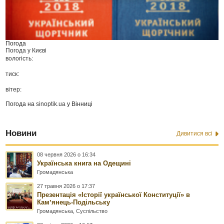
Погода
Погода у
Києві
вологість:
тиск:
вітер:
Погода на
sinoptik.ua
у Вінниці
Новини
Дивитися всі
08 червня 2026 о 16:34
Українська книга на Одещині
Громадянська
27 травня 2026 о 17:37
Презентація «Історії української Конституції» в
Камʼянець-Подільську
Громадянська
,
Суспільство