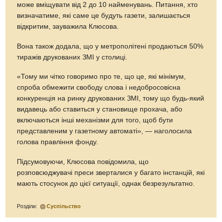
може вміщувати від 2 до 10 найменувань. Питання, хто
визначатиме, які саме це будуть газети, залишається
відкритим, зауважила Клюсова.
Вона також додала, що у метрополітені продаються 50%
тиражів друкованих ЗМІ у столиці.
«Тому ми чітко говоримо про те, що це, які мінімум,
спроба обмежити свободу слова і недобросовісна
конкуренція на ринку друкованих ЗМІ, тому що будь-який
видавець або ставиться у становище прохача, або
включаються інші механізми для того, щоб бути
представленим у газетному автоматі», — наголосила
голова правління фонду.
Підсумовуючи, Клюсова повідомила, що
розповсюджувачі преси зверталися у багато інстанцій, які
мають стосунок до цієї ситуації, однак безрезультатно.
Розділи:
Суспільство