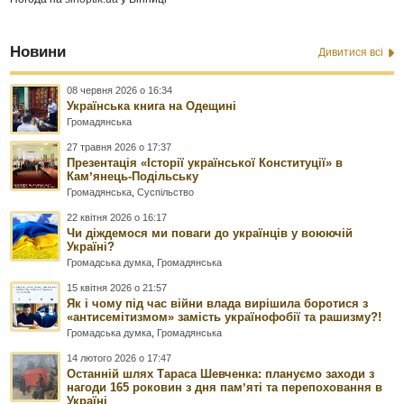
Новини
Дивитися всі
08 червня 2026 о 16:34
Українська книга на Одещині
Громадянська
27 травня 2026 о 17:37
Презентація «Історії української Конституції» в
Камʼянець-Подільську
Громадянська
,
Суспільство
22 квітня 2026 о 16:17
Чи діждемося ми поваги до українців у воюючій
Україні?
Громадська думка
,
Громадянська
15 квітня 2026 о 21:57
Як і чому під час війни влада вирішила боротися з
«антисемітизмом» замість українофобії та рашизму?!
Громадська думка
,
Громадянська
14 лютого 2026 о 17:47
Останній шлях Тараса Шевченка: плануємо заходи з
нагоди 165 роковин з дня памʼяті та перепоховання в
Україні