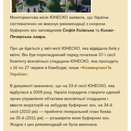
Моніторингова місія ЮНЕСКО заявила, що Україна
систематично не виконує рекомендації з охорони
буферних зон заповідників
Софія Київська
та
Києво-
Печерська лавра.
Про це йдеться у звіті місії ЮНЕСКО, яка відвідала Київ у
квітні. Він був оприлюднений перед початком 37-ї сесії
Комітету всесвітньої спадщини ЮНЕСКО, яка проходить
з 16 по 27 червня в Камбоджі, пише
«КоммерсантЪ-
Україна».
В документі зазначено, що на 33-й сесії ЮНЕСКО, яка
відбулася в 2009 році, Україні порадили створити єдиний
орган управління об'єктами всесвітньої спадщини і
ввести мораторій на забудову буферних зон, на 34-й
сесії (2010 рік) — прийняти генеральний план Києва
на 35-й (2011 рік) — розширити межі буферних зон.
Жодна з цих рекомендацій не була виконана.