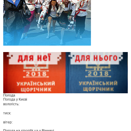
Погода
Погода у
Києві
вологість:
тиск:
вітер:
Погода на
sinoptik.ua
у Вінниці