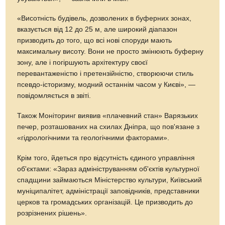
«Висотність будівель, дозволених в буферних зонах,
вказується від 12 до 25 м, але широкий діапазон
призводить до того, що всі нові споруди мають
максимальну висоту. Вони не просто змінюють буферну
зону, але і погіршують архітектуру своєї
перевантаженістю і претензійністю, створюючи стиль
псевдо-історизму, модний останнім часом у Києві», —
повідомляється в звіті.
Також Моніторинг виявив «плачевний стан» Варязьких
печер, розташованих на схилах Дніпра, що пов'язане з
«гідрологічними та геологічними факторами».
Крім того, йдеться про відсутність єдиного управління
об'єктами: «Зараз адмініструванням об'єктів культурної
спадщини займаються Міністерство культури, Київський
муніципалітет, адміністрації заповідників, представники
церков та громадських організацій. Це призводить до
розрізнених рішень».