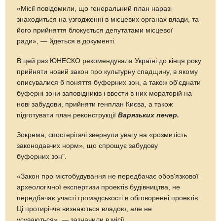
«Місії повідомили, що генеральний план наразі
знаходиться на узгодженні в місцевих органах влади, та
його прийняття блокується депутатами місцевої
ради», — йдеться в документі.
В цей раз ЮНЕСКО рекомендувала Україні до кінця року
прийняти новий закон про культурну спадщину, в якому
описувалися б поняття буферних зон, а також об'єднати
буферні зони заповідників і ввести в них мораторій на
нові забудови, прийняти генплан Києва, а також
підготувати план реконструкції
Варязьких печер.
Зокрема, спостерігачі звернули увагу на «розмитість
законодавчих норм», що спрощує забудову
буферних зон".
«Закон про містобудування не передбачає обов'язкової
археологічної експертизи проектів будівництва, не
передбачає участі громадськості в обговоренні проектів.
Ці протиріччя визнаються владою, але не
усуваються», — зазначили в місії.