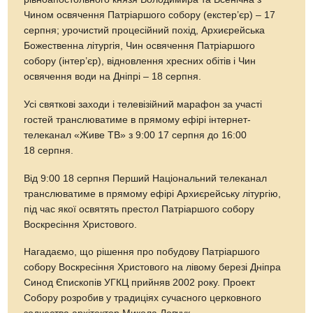
Чином освячення Патріаршого собору (екстер’єр) – 17
серпня; урочистий процесійний похід, Архиєрейська
Божественна літургія, Чин освячення Патріаршого
собору (інтер’єр), відновлення хресних обітів і Чин
освячення води на Дніпрі – 18 серпня.
Усі святкові заходи і телевізійний марафон за участі
гостей транслюватиме в прямому ефірі інтернет-
телеканал «Живе ТВ» з 9:00 17 серпня до 16:00
18 серпня.
Від 9:00 18 серпня Перший Національний телеканал
транслюватиме в прямому ефірі Архиєрейську літургію,
під час якої освятять престол Патріаршого собору
Воскресіння Христового.
Нагадаємо, що рішення про побудову Патріаршого
собору Воскресіння Христового на лівому березі Дніпра
Синод Єпископів УГКЦ прийняв 2002 року. Проект
Собору розробив у традиціях сучасного церковного