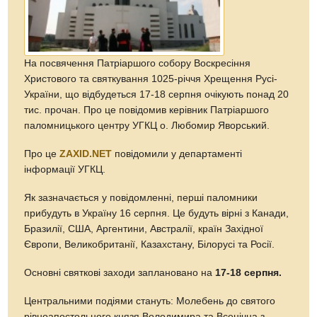
На посвячення Патріаршого собору Воскресіння
Христового та святкування 1025-річчя Хрещення Русі-
України, що відбудеться 17-18 серпня очікують понад 20
тис. прочан. Про це повідомив керівник Патріаршого
паломницького центру УГКЦ о. Любомир Яворський.
Про це
ZAXID.NET
повідомили у департаменті
інформації УГКЦ.
Як зазначається у повідомленні, перші паломники
прибудуть в Україну 16 серпня. Це будуть вірні з Канади,
Бразилії, США, Аргентини, Австралії, країн Західної
Європи, Великобританії, Казахстану, Білорусі та Росії.
Основні святкові заходи заплановано на
17-18 серпня.
Центральними подіями стануть: Молебень до святого
рівноапостольного князя Володимира та Всенічна з