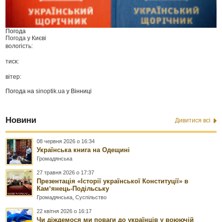
Погода
Погода у
Києві
вологість:
тиск:
вітер:
Погода на
sinoptik.ua
у Вінниці
Новини
Дивитися всі
08 червня 2026 о 16:34
Українська книга на Одещині
Громадянська
27 травня 2026 о 17:37
Презентація «Історії української Конституції» в
Камʼянець-Подільську
Громадянська
,
Суспільство
22 квітня 2026 о 16:17
Чи діждемося ми поваги до українців у воюючій