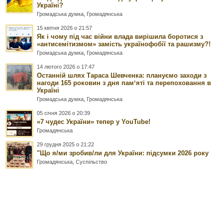
Україні?
Громадська думка
,
Громадянська
15 квітня 2026 о 21:57
Як і чому під час війни влада вирішила боротися з
«антисемітизмом» замість українофобії та рашизму?!
Громадська думка
,
Громадянська
14 лютого 2026 о 17:47
Останній шлях Тараса Шевченка: плануємо заходи з
нагоди 165 роковин з дня памʼяті та перепоховання в
Україні
Громадська думка
,
Громадянська
05 січня 2026 о 20:39
«7 чудес України» тепер у YouTube!
Громадянська
29 грудня 2025 о 21:22
"Що я/ми зробив/ли для України: підсумки 2026 року
Громадянська
,
Суспільство