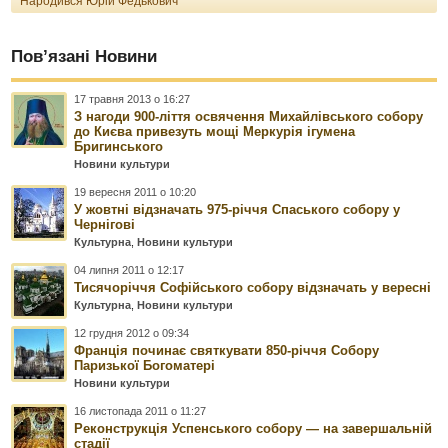
Народився Юрій Федькович
Пов’язані Новини
17 травня 2013 о 16:27
З нагоди 900-ліття освячення Михайлівського собору
до Києва привезуть мощі Меркурія ігумена
Бригинського
Новини культури
19 вересня 2011 о 10:20
У жовтні відзначать 975-річчя Спаського собору у
Чернігові
Культурна
,
Новини культури
04 липня 2011 о 12:17
Тисячоріччя Софійського собору відзначать у вересні
Культурна
,
Новини культури
12 грудня 2012 о 09:34
Франція починає святкувати 850-річчя Собору
Паризької Богоматері
Новини культури
16 листопада 2011 о 11:27
Реконструкція Успенського собору — на завершальній
стадії